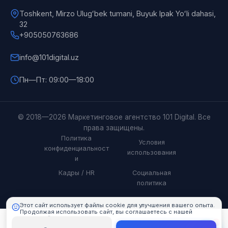
Toshkent, Mirzo Ulugʻbek tumani, Buyuk Ipak Yoʻli dahasi,
32
+905050763686
info@101digital.uz
Пн—Пт: 09:00—18:00
101 Digital
© 2018—2026 Маркетинговое агентство 101 Digital. Все
Онлайн
права защищены.
Политика
Условия
конфиденциальност
использования
и
Кадры / HR
Социальная
политика
Этот сайт использует файлы cookie для улучшения вашего опыта.
Продолжая использовать сайт, вы соглашаетесь с нашей
политикой cookie.
Подробнее