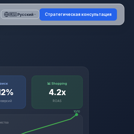
Стратегическая консультация
🇷🇺 Русский
Поиск
📊 Shopping
12%
4.2x
онверсий
ROAS
10/10
чества