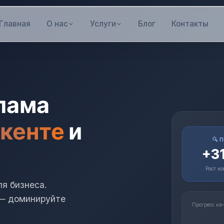
Главная
О нас
Услуги
Блог
Контакты
лама
шкенте
и
🔍 
+3
Рост к
я бизнеса.
и — доминируйте
Прогресс ка