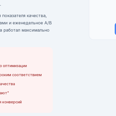
.
 показателя качества,
ами и еженедельное A/B
а работал максимально
з оптимизации
ироким соответствием
качества
кают"
я конверсий