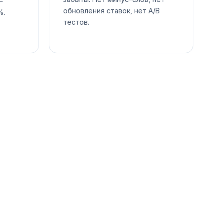
—
обновления ставок, нет A/B
%.
тестов.