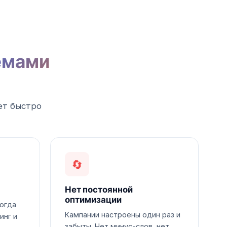
емами
ет быстро
🔄
Нет постоянной
оптимизации
Когда
Кампании настроены один раз и
инг и
забыты. Нет минус-слов, нет