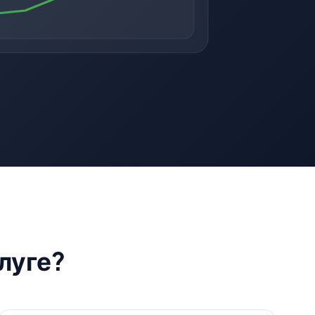
слуге?