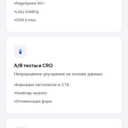
PageSpeed 90+
Lazy loading
CDN и кэш
🧪
A/B тесты и CRO
Непрерывное улучшение на основе данных.
Вариации заголовков и CTA
Heatmap-анализ
Оптимизация форм