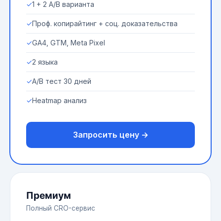
✓
1 + 2 A/B варианта
✓
Проф. копирайтинг + соц. доказательства
✓
GA4, GTM, Meta Pixel
✓
2 языка
✓
A/B тест 30 дней
✓
Heatmap анализ
Запросить цену →
Премиум
Полный CRO-сервис