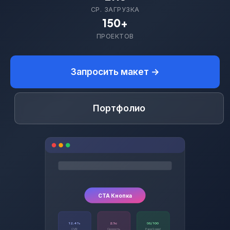
СР. ЗАГРУЗКА
150+
ПРОЕКТОВ
Запросить макет →
Портфолио
CTA Кнопка
12.4%
2.1с
98/100
CVR
Скорость
PageSpeed