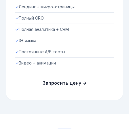
✓
Лендинг + микро-страницы
✓
Полный CRO
✓
Полная аналитика + CRM
✓
3+ языка
✓
Постоянные A/B тесты
✓
Видео + анимации
Запросить цену →