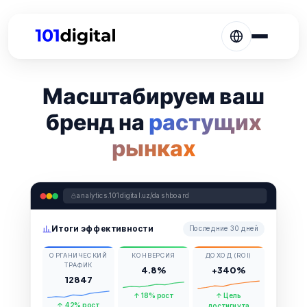
Масштабируем ваш
бренд на
растущих
рынках
analytics.101digital.uz/dashboard
Итоги эффективности
Последние 30 дней
ОРГАНИЧЕСКИЙ
КОНВЕРСИЯ
ДОХОД (ROI)
ТРАФИК
4.8%
+340%
12847
↑ 18% рост
↑ Цель
↑ 42% рост
достигнута