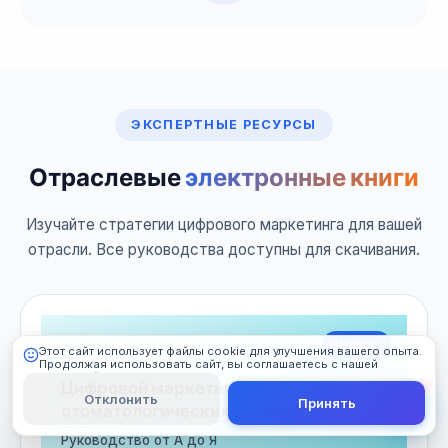
ЭКСПЕРТНЫЕ РЕСУРСЫ
Отраслевые
электронные книги
101 Digital
Онлайн
Изучайте стратегии цифрового маркетинга для вашей
отрасли. Все руководства доступны для скачивания.
НОВОЕ
Этот сайт использует файлы cookie для улучшения вашего опыта.
Продолжая использовать сайт, вы соглашаетесь с нашей
политикой cookie.
Подробнее
Цифровой маркетинг для
Отклонить
Принять
стоматологических клиник
Руководство от А до Я