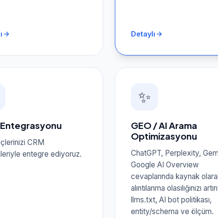
ı
Detaylı
✨
Entegrasyonu
GEO / AI Arama
Optimizasyonu
eçlerinizi CRM
ChatGPT, Perplexity, Gem
leriyle entegre ediyoruz.
Google AI Overview
cevaplarında kaynak olara
alıntılanma olasılığınızı artı
llms.txt, AI bot politikası,
entity/schema ve ölçüm.