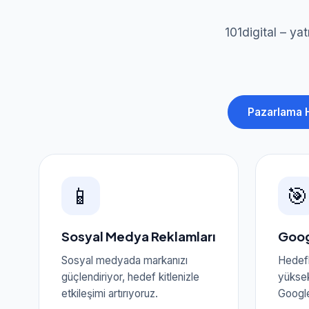
101digital – ya
Pazarlama H
📱
🎯
Sosyal Medya Reklamları
Goog
Sosyal medyada markanızı
Hedefl
güçlendiriyor, hedef kitlenizle
yükse
etkileşimi artırıyoruz.
Google'