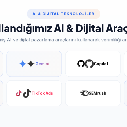
AI & DIJITAL TEKNOLOJILER
landığımız AI & Dijital Ara
iş AI ve dijital pazarlama araçlarını kullanarak verimliliği ar
Gemini
Copilot
TikTok Ads
SEMrush