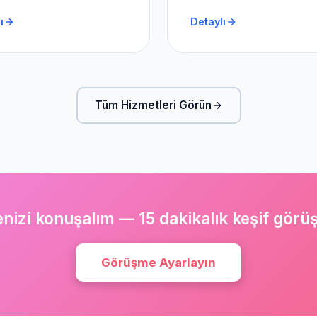
ı
Detaylı
Tüm Hizmetleri Görün
enizi konuşalım — 15 dakikalık keşif görü
Görüşme Ayarlayın