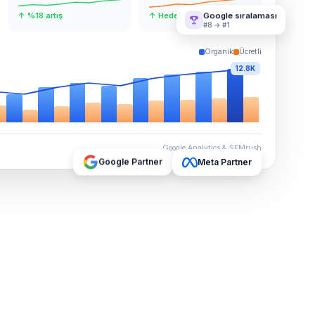
↑ %18 artış
↑ Hedef aşıldı
Google sıralaması
#8 → #1
Organik
Ücretli
12.8K
Google Analytics & SEMrush
Google Partner
Meta Partner