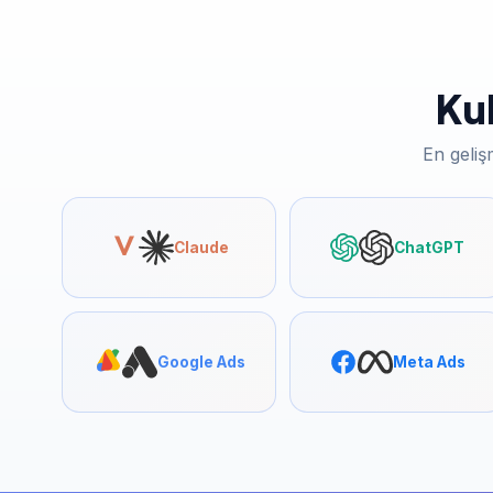
Kul
En gelişm
Claude
ChatGPT
Google Ads
Meta Ads