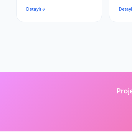
Detaylı
Detayl
Proj