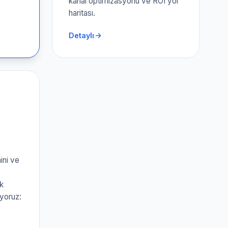
kanal optimizasyonu ve ROI yol
haritası.
Detaylı
ini ve
k
rıyoruz: