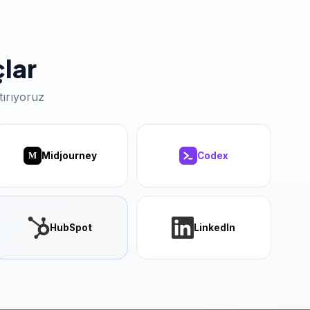
çlar
tırıyoruz
Midjourney
Codex
M
HubSpot
LinkedIn