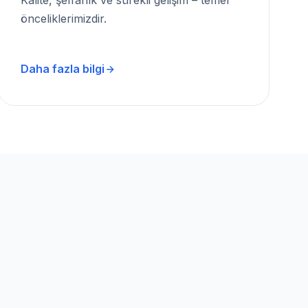
Kalite, şeffaflık ve sürekli gelişim – temel
önceliklerimizdir.
Daha fazla bilgi