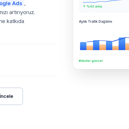
ogle Ads
,
↑ %42 artış
zı artırıyoruz.
ne katkıda
Aylık Trafik Dağılımı
Veriler güncel
 İncele