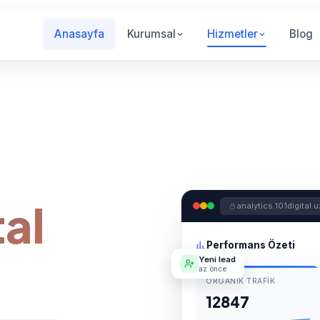
Anasayfa
Kurumsal
Hizmetler
Blog
tal
analytics.101digital
Performans Özeti
Yeni lead
az önce
ORGANIK TRAFIK
12847