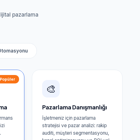
ijital pazarlama
Otomasyonu
Popüler
🎨
ama
Pazarlama Danışmanlığı
ormans
İşletmeniz için pazarlama
izi
stratejisi ve pazar analizi: rakip
.
auditi, müşteri segmentasyonu,