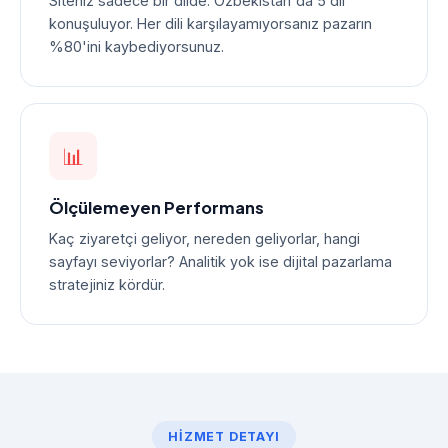
Siteniz sadece bir dilde. Özbekistan'da 5 dil
konuşuluyor. Her dili karşılayamıyorsanız pazarın
%80'ini kaybediyorsunuz.
📊
Ölçülemeyen Performans
Kaç ziyaretçi geliyor, nereden geliyorlar, hangi
sayfayı seviyorlar? Analitik yok ise dijital pazarlama
stratejiniz kördür.
HIZMET DETAYI