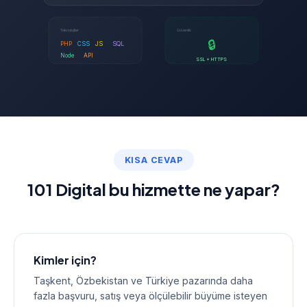
Teknolojiler
Güvenlik
🔒
PHP
CSS
JS
SQL
Node
API
SSL + HTTPS
KISA CEVAP
101 Digital bu hizmette ne yapar?
Kimler için?
Taşkent, Özbekistan ve Türkiye pazarında daha
fazla başvuru, satış veya ölçülebilir büyüme isteyen