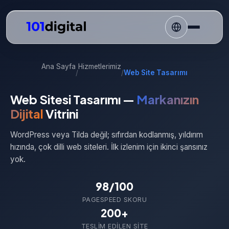
Ana Sayfa
Hizmetlerimiz
/
/
Web Site Tasarımı
Web Sitesi Tasarımı —
Markanızın
Dijital
Vitrini
WordPress veya Tilda değil; sıfırdan kodlanmış, yıldırım
hızında, çok dilli web siteleri. İlk izlenim için ikinci şansınız
yok.
98/100
PAGESPEED SKORU
200+
TESLIM EDILEN SITE