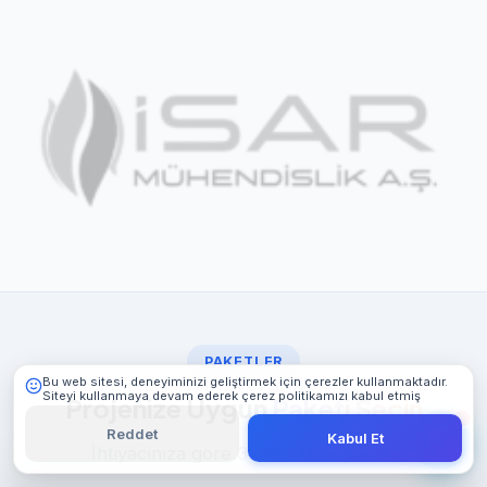
101 Digital
Çevrimiçi
PAKETLER
Bu web sitesi, deneyiminizi geliştirmek için çerezler kullanmaktadır.
Siteyi kullanmaya devam ederek çerez politikamızı kabul etmiş
Projenize Uygun
Paketi Seçin
olursunuz.
Detaylı Bilgi
Reddet
Kabul Et
İhtiyacınıza göre 3 web sitesi paketi