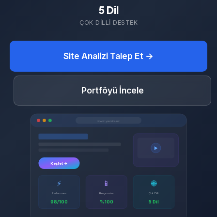
5 Dil
ÇOK DILLI DESTEK
Site Analizi Talep Et →
Portföyü İncele
www.yoursite.uz
▶
Keşfet →
⚡
📱
🌐
Performans
Responsive
Çok Dilli
98/100
%100
5 Dil