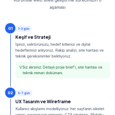
Kurumsal web sitesi geliştirme sürecimizin 6
aşaması
01
1-3 gün
Keşif ve Strateji
İşinizi, sektörünüzü, hedef kitlenizi ve dijital
hedeflerinizi anlıyoruz. Rakip analizi, site haritası ve
teknik gereksinimler belirliyoruz.
Siz alırsınız: Detaylı proje brief'i, site haritası ve
teknik mimari dokümanı.
02
5-7 gün
UX Tasarım ve Wireframe
Kullanıcı akışlarını modelliyoruz: her sayfanın iskelet
yapısı, navigasyon mimarisi, CTA stratejisi. Mobile-