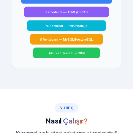
⚡ Frontend — HTML/CSS/JS
🔧 Backend — PHP/Node.js
🗄️ Veritabanı — MySQL/PostgreSQL
🔒 Güvenlik + SSL + CDN
SÜREÇ
Nasıl
Çalışır?