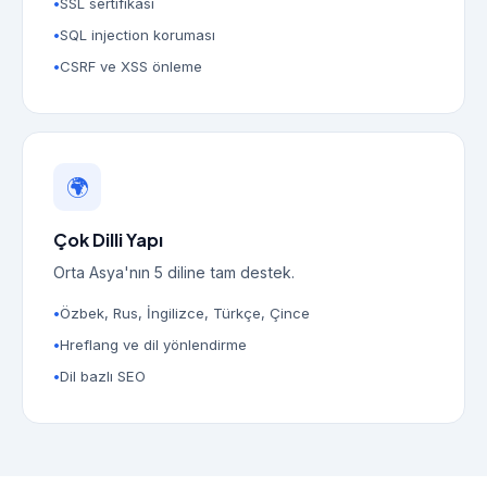
SSL sertifikası
SQL injection koruması
CSRF ve XSS önleme
🌍
Çok Dilli Yapı
Orta Asya'nın 5 diline tam destek.
Özbek, Rus, İngilizce, Türkçe, Çince
Hreflang ve dil yönlendirme
Dil bazlı SEO