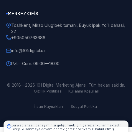
MERKEZ OFIS
Toshkent, Mirzo Ulugʻbek tumani, Buyuk Ipak Yoʻli dahasi,
32
+905050763686
info@101digital.uz
Pzt—Cum: 09:00—18:00
101 Digital
Çevrimiçi
© 2018—2026 101 Digital Marketing Ajansı. Tüm hakları saklıdır.
Gizlilik Politikası
Kullanım Koşulları
İnsan Kaynakları
Sosyal Politika
Bu web sitesi, deneyiminizi geliştirmek için çerezler kullanmaktadır.
Siteyi kullanmaya devam ederek çerez politikamızı kabul etmiş