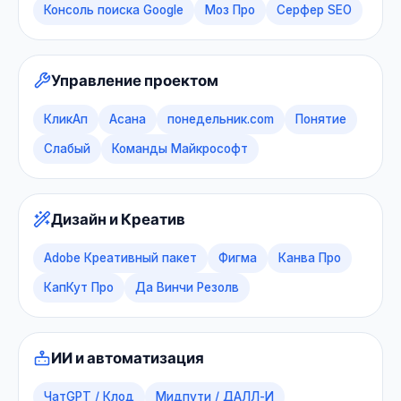
Консоль поиска Google
Моз Про
Серфер SEO
Управление проектом
КликАп
Асана
понедельник.com
Понятие
Слабый
Команды Майкрософт
Дизайн и Креатив
Adobe Креативный пакет
Фигма
Канва Про
КапКут Про
Да Винчи Резолв
ИИ и автоматизация
ЧатGPT / Клод
Мидпути / ДАЛЛ-И