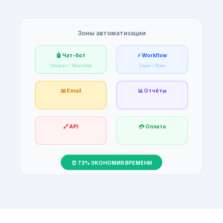
Зоны автоматизации
🤖 Чат-бот
⚡ Workflow
Telegram / WhatsApp
Zapier / Make
📧 Email
📊 Отчёты
🔗 API
💳 Оплата
⏰ 73% ЭКОНОМИЯ ВРЕМЕНИ