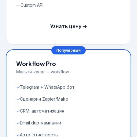
—
Custom API
Узнать цену →
Популярный
Workflow Pro
Мульти-канал + workflow
✓
Telegram + WhatsApp бот
✓
Сценарии Zapier/Make
✓
CRM-автоматизация
✓
Email drip-кампании
✓
Авто-отчётность