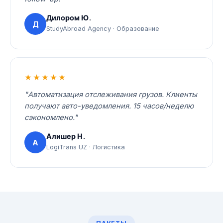
Дилором Ю.
Д
StudyAbroad Agency · Образование
★★★★★
"Автоматизация отслеживания грузов. Клиенты
получают авто-уведомления. 15 часов/неделю
сэкономлено."
Алишер Н.
А
LogiTrans UZ · Логистика