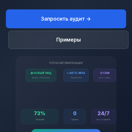
Запросить аудит →
Примеры
ПОТОК АВТОМАТИЗАЦИИ
📥 НОВЫЙ ЛИД
⚡ АВТО-MSG
📋 CRM
Форма / WhatsApp
Telegram Bot
Авто-запись
73%
0
24/7
Экономия
Ошибок
Без остановки