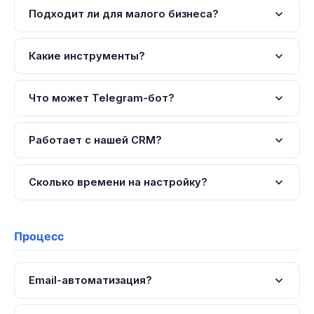
Подходит ли для малого бизнеса?
Да! Даже простой Telegram-бот + CRM экономит часы в
Какие инструменты?
неделю.
Zapier, Make, Node.js/Python боты, Bitrix24, AmoCRM,
Что может Telegram-бот?
Telegram API, WhatsApp API.
Принимать заказы, отвечать на FAQ, записывать на
Работает с нашей CRM?
приём, отправлять ссылки на оплату.
Да! Bitrix24, AmoCRM, HubSpot, Salesforce, custom CRM.
Сколько времени на настройку?
Простой бот: 1-2 недели. Workflow: 2-4. Корпоративная:
4-8 недель.
Процесс
Email-автоматизация?
По триггерам: форма заполнена, покупка, через X дней