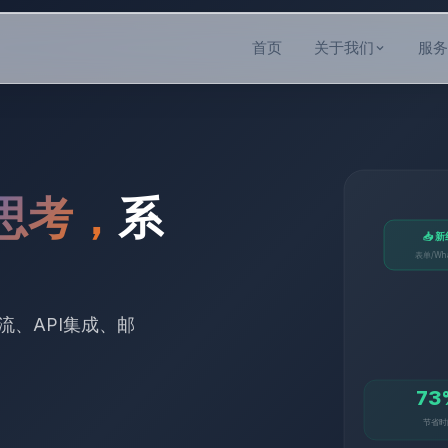
首页
关于我们
服务
思考，
系
📥 
表单/Wha
流、API集成、邮
73
节省时