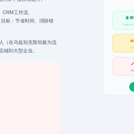
回复、CRM工作流、
🤖 
序列。目标：节省时间、消除错
Telegram

m机器人（在乌兹别克斯坦极为流
自
店铺到大型企业。

系