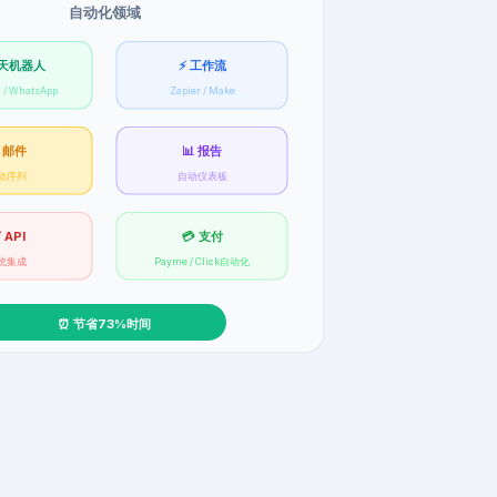
自动化领域
聊天机器人
⚡ 工作流
 / WhatsApp
Zapier / Make
 邮件
📊 报告
动序列
自动仪表板
 API
💳 支付
统集成
Payme / Click自动化
⏰ 节省73%时间