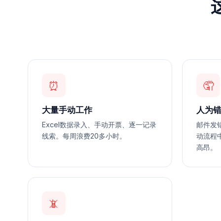
⏰
🤦
大量手动工作
人为
Excel数据录入、手动开票、逐一记录
邮件发
线索。每周浪费20多小时。
动流程
高昂。
📵