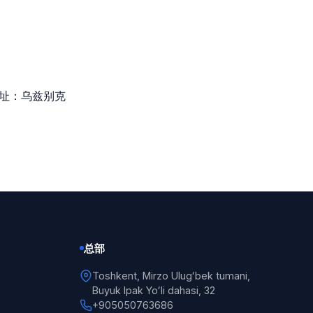
86。地址：乌兹别克
总部
Toshkent, Mirzo Ulugʻbek tumani,
Buyuk Ipak Yoʻli dahasi, 32
+905050763686