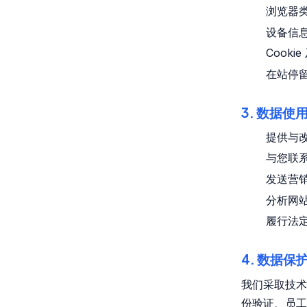
浏览器
设备信
Cooki
在站停
3. 数据使
提供与
与您联
发送营
分析网
履行法
4. 数据保
我们采取技术
份验证、员工