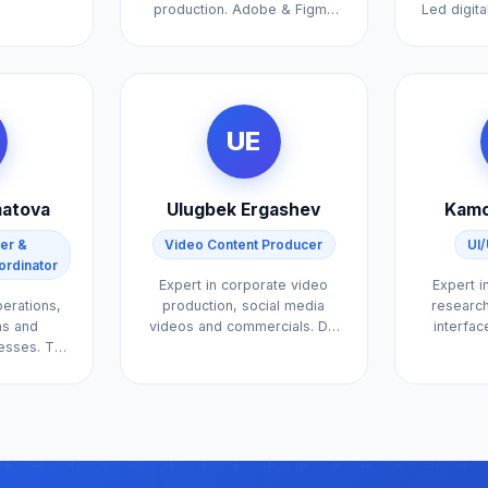
anaged
production. Adobe & Figma
Led digita
.
certified. Completed 200+
25+ comp
design projects.
business 
UE
matova
Ulugbek Ergashev
Kamo
er &
Video Content Producer
UI
ordinator
Expert in corporate video
Expert i
perations,
production, social media
research
ns and
videos and commercials. DJI
interfac
cesses. The
& Sony certified. 150+ video
Adob
 the team
projects.
thly.