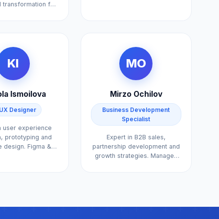
l transformation for
digital projects on time and
anies. Speeds up
within budget.
processes by up to
60%.
KI
MO
la Ismoilova
Mirzo Ochilov
/UX Designer
Business Development
Specialist
n user experience
, prototyping and
Expert in B2B sales,
e design. Figma &
partnership development and
e XD master.
growth strategies. Manages
40+ corporate client portfolio.