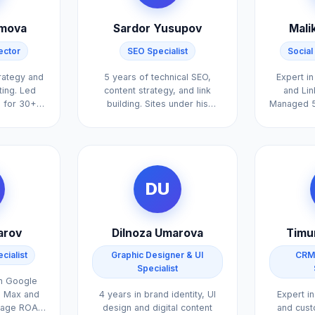
imova
Sardor Yusupov
Mali
ector
SEO Specialist
Socia
trategy and
5 years of technical SEO,
Expert in
ting. Led
content strategy, and link
and Lin
s for 30+
building. Sites under his
Managed 5
management averaged 280%
organic traffic growth.
DU
arov
Dilnoza Umarova
Timu
cialist
Graphic Designer & UI
CRM 
Specialist
in Google
e Max and
4 years in brand identity, UI
Expert in
rage ROAS
design and digital content
and cust