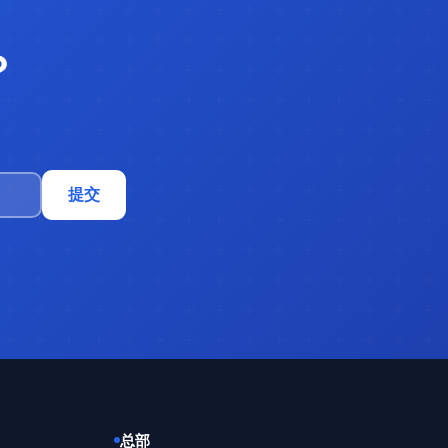
？
提交
总部