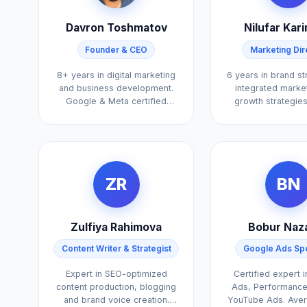
Davron Toshmatov
Nilufar Kar
Founder & CEO
Marketing Dir
8+ years in digital marketing
6 years in brand s
and business development.
integrated marke
Google & Meta certified
growth strategie
strategist.
brands.
ZR
BN
Zulfiya Rahimova
Bobur Naz
Content Writer & Strategist
Google Ads Spe
Expert in SEO-optimized
Certified expert 
content production, blogging
Ads, Performanc
and brand voice creation.
YouTube Ads. Ave