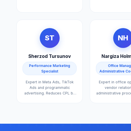
Creates content in 5
4.2x across m
languages.
campaigns
ST
NH
Sherzod Tursunov
Nargiza Hol
Performance Marketing
Office Manag
Specialist
Administrative Co
Expert in Meta Ads, TikTok
Expert in office o
Ads and programmatic
vendor relatio
advertising. Reduces CPL by
administrative pro
an average of 45%.
person who keeps
running smoo