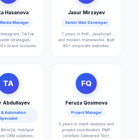
ka Hasanova
Jasur Mirzayev
l Media Manager
Senior Web Developer
 Instagram, TikTok
7 years in PHP, JavaScript
kedIn strategies.
and modern frameworks. Built
0+ brand accounts.
80+ corporate websites.
TA
FQ
r Abdullayev
Feruza Qosimova
& Automation
Project Manager
Specialist
5 years in client relations and
 Bitrix24, HubSpot
project coordination. PMP
om CRM solutions.
certified. Delivered 100+