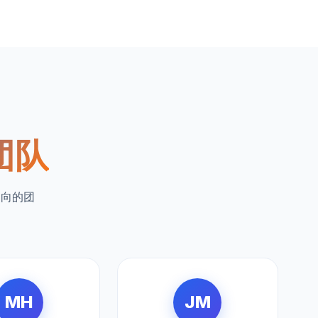
团队
导向的团
MH
JM