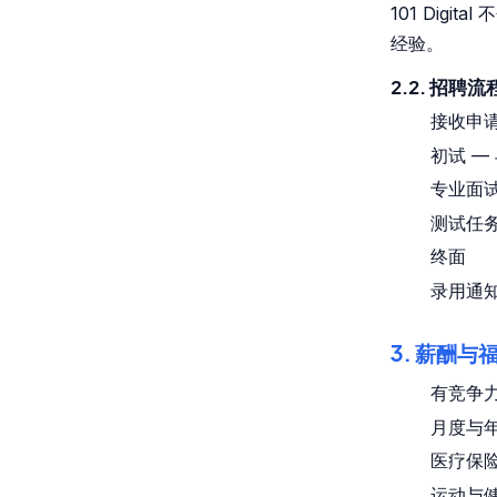
101 Dig
经验。
2.2. 招聘流
接收申请
初试 —
专业面
测试任
终面
录用通
3. 薪酬与
有竞争
月度与
医疗保
运动与