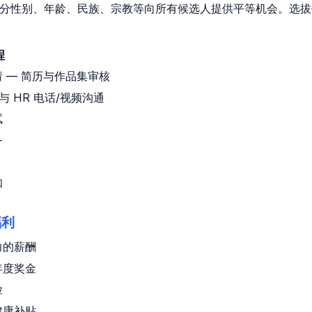
ital 不分性别、年龄、民族、宗教等向所有候选人提供平等机会。选
程
 — 简历与作品集审核
 与 HR 电话/视频沟通
试
务
知
福利
力的薪酬
年度奖金
险
健康补贴