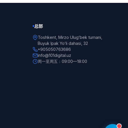
总部
Toshkent, Mirzo Ulugʻbek tumani,
Buyuk Ipak Yoʻli dahasi, 32
+905050763686
info@101digital.uz
周一至周五：09:00—18:00
101 Digital
在线