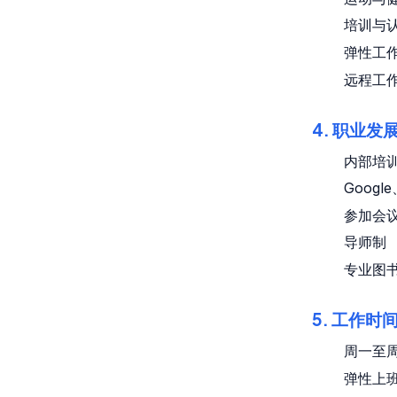
培训与
弹性工
远程工
4. 职业发
内部培
Googl
参加会
导师制
专业图
5. 工作时
周一至周五
弹性上班 