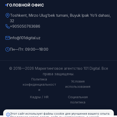
ГОЛОВНОЙ ОФИС
Toshkent, Mirzo Ulugʻbek tumani, Buyuk Ipak Yoʻli dahasi,
32
+905050763686
info@101digital.uz
Пн—Пт: 09:00—18:00
101 Digital
© 2018—2026 Маркетинговое агентство 101 Digital. Все
Онлайн
права защищены.
Политика
Условия
конфиденциальност
использования
и
Кадры / HR
Социальная
политика
Этот сайт использует файлы cookie для улучшения вашего опыта.