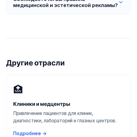
медицинской и эстетической рекламы?
каждой точки. CRM собирает обращения всех
филиалов в одном месте.
Да. Знаем правила рекламных платформ по
медицинским/эстетическим услугам и
запускаем рекламу в соответствии с этими
требованиями, чтобы аккаунт не блокировался.
Другие отрасли
🏥
Клиники и медцентры
Привлечение пациентов для клиник,
диагностики, лабораторий и глазных центров.
Подробнее →