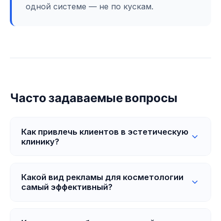
одной системе — не по кускам.
Часто задаваемые вопросы
Как привлечь клиентов в эстетическую
клинику?
Самый эффективный путь — связать таргет в
Instagram, Google Ads и landing page. Реклама с
Какой вид рекламы для косметологии
самый эффективный?
визуальным результатом (до/после)
привлекает аудиторию, landing page вызывает
Зависит от услуги клиники. Для дорогих
доверие, а CRM превращает обращение в
визуальных услуг (лазер, контур, инъекции)