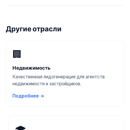
органический рост дают более долгий,
стабильный результат. Используем оба:
быстрые продажи + долгосрочная база
бесплатного трафика.
Другие отрасли
🏢
Недвижимость
Качественная лидогенерация для агентств
недвижимости и застройщиков.
Подробнее →
🎓