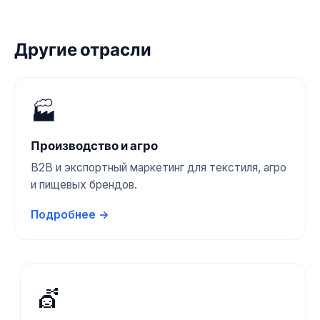
принимающий решение. Мы создаём
отдельную посадочную страницу, контент и
рекламную стратегию для каждого
Другие отрасли
направления, а потом объединяем их в единой
CRM.
🏭
Производство и агро
B2B и экспортный маркетинг для текстиля, агро
и пищевых брендов.
Подробнее →
💇