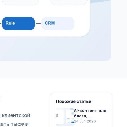
и
Похожие статьи
AI-контент для
 клиентской
блога,
соцсетей и
24 Jun 2026
вать тысячи
рекламных