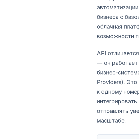
автоматизации
бизнеса с баз
облачная плат
возможности п
API отличается
— он работает
бизнес-системо
Providers). Эт
к одному номер
интегрировать 
отправлять ув
масштабе.