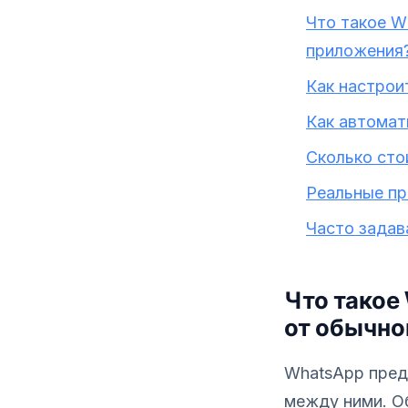
Что такое W
приложения
Как настрои
Как автомат
Сколько сто
Реальные пр
Часто зада
Что такое 
от обычно
WhatsApp предл
между ними. О