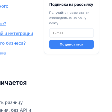
Подписка на рассылку
ного
Получайте новые статьи
еженедельно на вашу
не?
почту.
й и интеграции
ого бизнеса?
Подписаться
ана
личается
ть разницу
ия, без API и