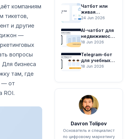
текстов
даёт компаниям
Чатбот или
живая
м тикетов,
поддержка:
24 Jun 2026
что выбрать
ент и другие
бизнесу
AI-чатбот для
ндижон —
недвижимости:
заявки через
18 Jun 2026
ркетинговых
Telegram
ать вопросы
Telegram-бот
для учебных
. Для бизнеса
центров:
18 Jun 2026
запись и
ку там, где
оплата
 — от
а ROI.
Davron Tolipov
Основатель и специалист
по цифровому маркетингу