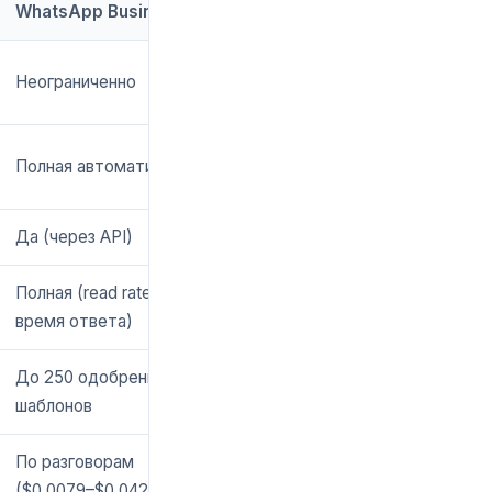
WhatsApp Business API
Неограниченно
Полная автоматизация
Да (через API)
Полная (read rate, CSAT,
время ответа)
До 250 одобренных
шаблонов
По разговорам
($0.0079–$0.042)