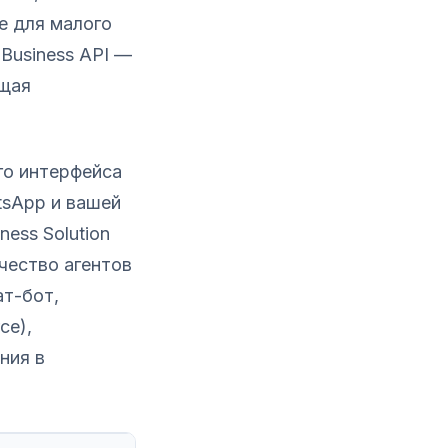
е для малого
Business API —
ющая
го интерфейса
tsApp и вашей
ess Solution
ичество агентов
ат-бот,
ce),
ния в