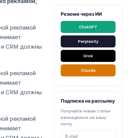
ко рекламой,
Резюме через ИИ
ной рекламой
ChatGPT
ринимает
Perplexity
йт и CRM должны
Grok
Claude
ной рекламой
ринимает
йт и CRM должны
Подписка на рассылку
Получайте новые статьи
еженедельно на вашу
ной рекламой
почту.
ринимает
йт и CRM должны