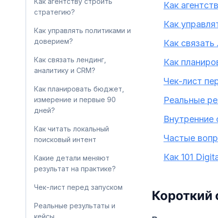
Как агентству строить
Как агентст
стратегию?
Как управля
Как управлять политиками и
доверием?
Как связать
Как связать лендинг,
Как планиро
аналитику и CRM?
Чек-лист пе
Как планировать бюджет,
Реальные ре
измерение и первые 90
дней?
Внутренние 
Как читать локальный
Частые воп
поисковый интент
Как 101 Digi
Какие детали меняют
результат на практике?
Чек-лист перед запуском
Короткий 
Реальные результаты и
кейсы