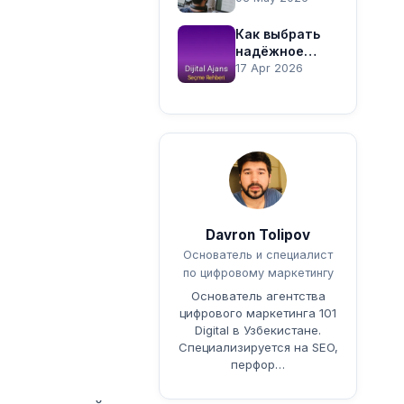
бизнеса:
цифровой
Как выбрать
рынок
надёжное
Узбекистана
маркетинговое
17 Apr 2026
агентство в
Ташкенте?
Чек-лист
Davron Tolipov
Основатель и специалист
по цифровому маркетингу
Основатель агентства
цифрового маркетинга 101
Digital в Узбекистане.
Специализируется на SEO,
перфор…