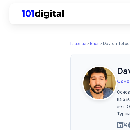
Главная
›
Блог
› Davron Tolipo
Da
Осно
Основ
на SE
лет. 
Турци