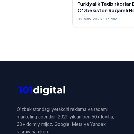
Turkiyalik Tadbirkorlar 
O'zbekiston Raqamli B
03 May 2026 · 17 daq.
O'zbekistondagi yetakchi reklama va raqamli
marketing agentligi. 2021-yildan beri 50+ loyiha,
30+ doimiy mijoz. Google, Meta va Yandex
rasmiy hamkori.