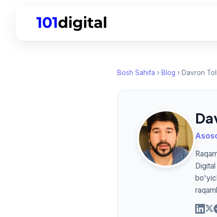
Bosh Sahifa
›
Blog
› Davron Tol
Da
Asosc
Raqaml
Digita
bo'yic
raqaml