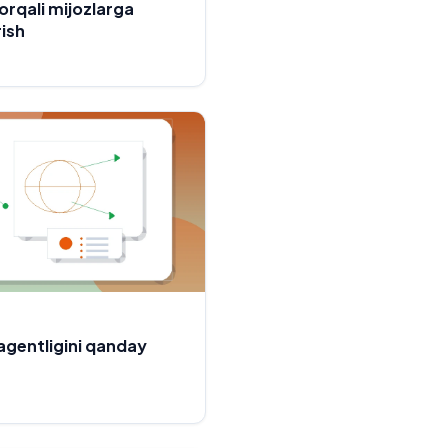
rqali mijozlarga
ish
agentligini qanday