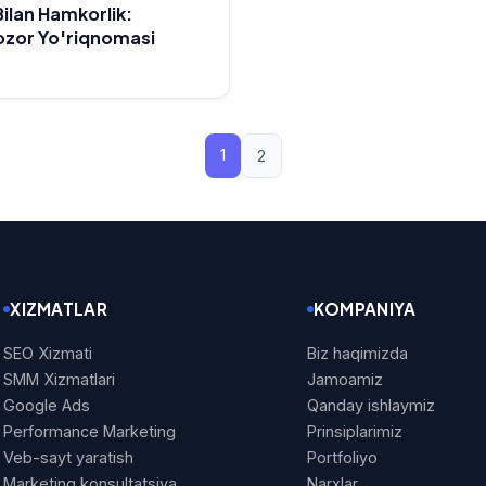
Bilan Hamkorlik:
ozor Yo'riqnomasi
1
2
XIZMATLAR
KOMPANIYA
SEO Xizmati
Biz haqimizda
SMM Xizmatlari
Jamoamiz
Google Ads
Qanday ishlaymiz
Performance Marketing
Prinsiplarimiz
Veb-sayt yaratish
Portfoliyo
Marketing konsultatsiya
Narxlar