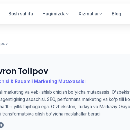
Bosh sahifa
Haqimizda
Xizmatlar
Blog
ipov
vron Tolipov
hisi & Raqamli Marketing Mutaxassisi
i marketing va veb-ishlab chiqish bo'yicha mutaxassis, O'zbekis
l agentligining asoschisi. SEO, performans marketing va ko'p tilli k
ha 10+ yillik tajribaga ega. O'zbekiston, Turkiya va Markaziy Osiyo
i transformatsiya qilish bo'yicha maslahatlar beradi.