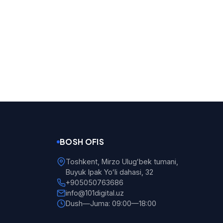
BOSH OFIS
Toshkent, Mirzo Ulugʻbek tumani,
Buyuk Ipak Yoʻli dahasi, 32
+905050763686
info@101digital.uz
Dush—Juma: 09:00—18:00
101 Digital