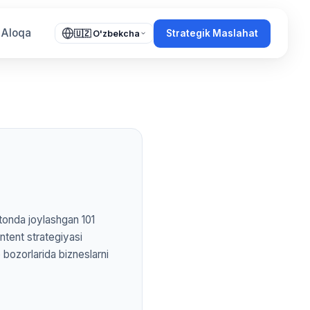
Aloqa
Strategik Maslahat
🇺🇿 O'zbekcha
tonda joylashgan 101
ontent strategiyasi
 bozorlarida bizneslarni