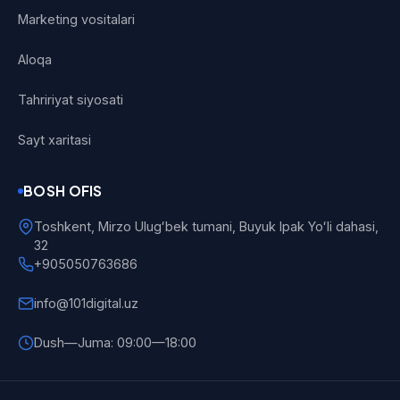
Marketing vositalari
Aloqa
Tahririyat siyosati
Sayt xaritasi
BOSH OFIS
Toshkent, Mirzo Ulugʻbek tumani, Buyuk Ipak Yoʻli dahasi,
32
+905050763686
info@101digital.uz
Dush—Juma: 09:00—18:00
101 Digital