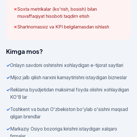
Soxta metrikalar (ko'rish, bosish) bilan
muvaffaqiyat hisoboti taqdim etish
Shartnomassiz va KPI belgilamasdan ishlash
Kimga mos?
Onlayn savdoni oshirishni xohlaydigan e-tijorat saytlari
Mijoz jalb qilish narxini kamaytirishni istaydigan bizneslar
Reklama byudjetidan maksimal foyda olishni xohlaydigan
KO'B lar
Toshkent va butun O'zbekiston bo'ylab o'sishni maqsad
qilgan brendlar
Markaziy Osiyo bozoriga kirishni istaydigan xalqaro
firmalar