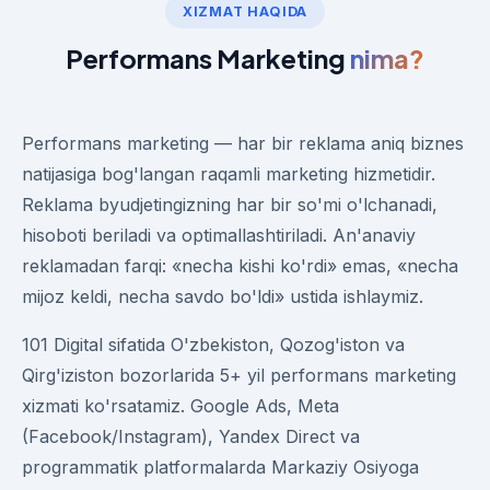
XIZMAT HAQIDA
Performans Marketing
nima?
Performans marketing — har bir reklama aniq biznes
natijasiga bog'langan raqamli marketing hizmetidir.
Reklama byudjetingizning har bir so'mi o'lchanadi,
hisoboti beriladi va optimallashtiriladi. An'anaviy
reklamadan farqi: «necha kishi ko'rdi» emas, «necha
mijoz keldi, necha savdo bo'ldi» ustida ishlaymiz.
101 Digital sifatida O'zbekiston, Qozog'iston va
Qirg'iziston bozorlarida 5+ yil performans marketing
xizmati ko'rsatamiz. Google Ads, Meta
(Facebook/Instagram), Yandex Direct va
programmatik platformalarda Markaziy Osiyoga