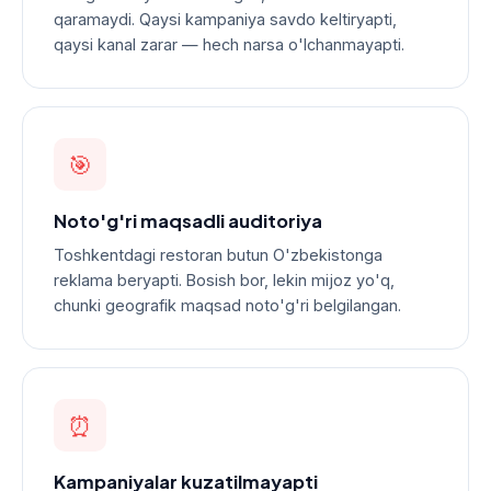
qaramaydi. Qaysi kampaniya savdo keltiryapti,
qaysi kanal zarar — hech narsa o'lchanmayapti.
🎯
Noto'g'ri maqsadli auditoriya
Toshkentdagi restoran butun O'zbekistonga
reklama beryapti. Bosish bor, lekin mijoz yo'q,
chunki geografik maqsad noto'g'ri belgilangan.
⏰
Kampaniyalar kuzatilmayapti