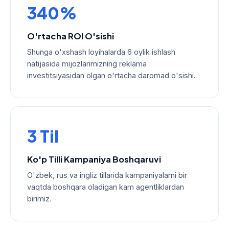
340%
O'rtacha ROI O'sishi
Shunga o'xshash loyihalarda 6 oylik ishlash
natijasida mijozlarimizning reklama
investitsiyasidan olgan o'rtacha daromad o'sishi.
3 Til
Ko'p Tilli Kampaniya Boshqaruvi
O'zbek, rus va ingliz tillarida kampaniyalarni bir
vaqtda boshqara oladigan kam agentliklardan
birimiz.