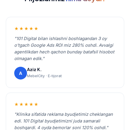
★★★★★
"101 Digital bilan ishlashni boshlagandan 3 oy
o'tgach Google Ads ROI miz 280% oshdi. Avvalgi
agentlikdan hech qachon bunday batafsil hisobot
olmagan edik."
Aziz K.
A
MebelCity · E-tijorat
★★★★★
"Klinika sifatida reklama byudjetimiz cheklangan
edi. 101 Digital byudjetimizni juda samarali
boshqardi. 4 oyda bemorlar soni 120% oshdi."