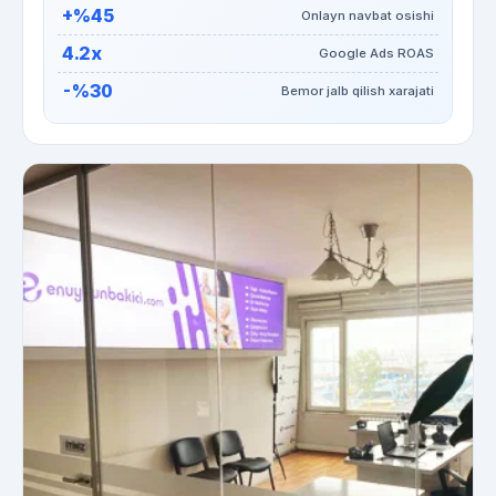
+%45
Onlayn navbat osishi
4.2x
Google Ads ROAS
-%30
Bemor jalb qilish xarajati