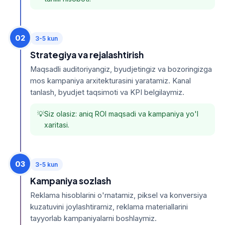
02
3-5 kun
Strategiya va rejalashtirish
Maqsadli auditoriyangiz, byudjetingiz va bozoringizga
mos kampaniya arxitekturasini yaratamiz. Kanal
tanlash, byudjet taqsimoti va KPI belgilaymiz.
Siz olasiz: aniq ROI maqsadi va kampaniya yo'l
xaritasi.
03
3-5 kun
Kampaniya sozlash
Reklama hisoblarini o'rnatamiz, piksel va konversiya
kuzatuvini joylashtiramiz, reklama materiallarini
tayyorlab kampaniyalarni boshlaymiz.