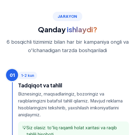
JARAYON
Qanday
ishlaydi?
6 bosqichli tizimimiz bilan har bir kampaniya ongli va
o'lchanadigan tarzda boshqariladi
01
1-2 kun
Tadqiqot va tahlil
Biznesingiz, maqsadlaringiz, bozoringiz va
raqiblaringizni batafsil tahlil qilamiz. Mavjud reklama
hisoblaringizni tekshirib, yaxshilash imkoniyatlarini
aniqlaymiz.
Siz olasiz: to'liq raqamli holat xaritasi va raqib
tahlili hisoboti.