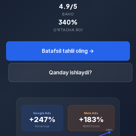
4.9/5
BAHO
340%
O'RTACHA ROI
Batafsil tahlil oling →
Qanday ishlaydi?
Google Ads
Meta Ads
+247%
+183%
Konversiya
ROAS O'sishi
340%