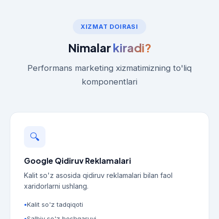
XIZMAT DOIRASI
Nimalar
kiradi?
Performans marketing xizmatimizning to'liq
komponentlari
🔍
Google Qidiruv Reklamalari
Kalit so'z asosida qidiruv reklamalari bilan faol
xaridorlarni ushlang.
Kalit so'z tadqiqoti
Salbiy so'z boshqaruvi