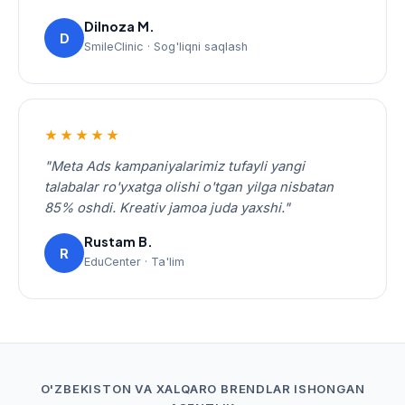
Dilnoza M.
D
SmileClinic · Sog'liqni saqlash
★★★★★
"Meta Ads kampaniyalarimiz tufayli yangi
talabalar ro'yxatga olishi o'tgan yilga nisbatan
85% oshdi. Kreativ jamoa juda yaxshi."
Rustam B.
R
EduCenter · Ta'lim
O'ZBEKISTON VA XALQARO BRENDLAR ISHONGAN