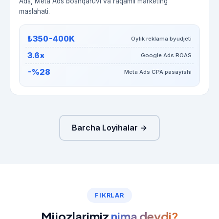
Ads, Meta Ads boshqaruvi va raqamli marketing
maslahati.
₺350-400K
Oylik reklama byudjeti
3.6x
Google Ads ROAS
-%28
Meta Ads CPA pasayishi
Barcha Loyihalar →
FIKRLAR
Mijozlarimiz
nima deydi?