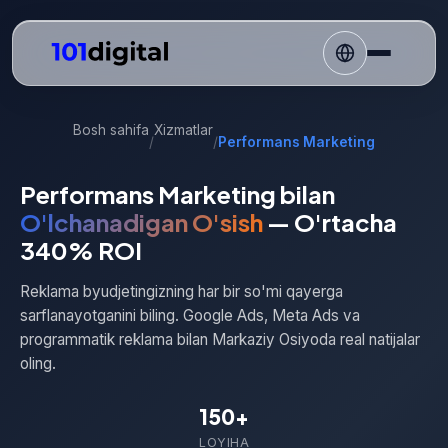
Bosh sahifa
Xizmatlar
/
/
Performans Marketing
Performans Marketing bilan
O'lchanadigan O'sish
— O'rtacha
340% ROI
Reklama byudjetingizning har bir so'mi qayerga
sarflanayotganini biling. Google Ads, Meta Ads va
programmatik reklama bilan Markaziy Osiyoda real natijalar
oling.
150+
LOYIHA