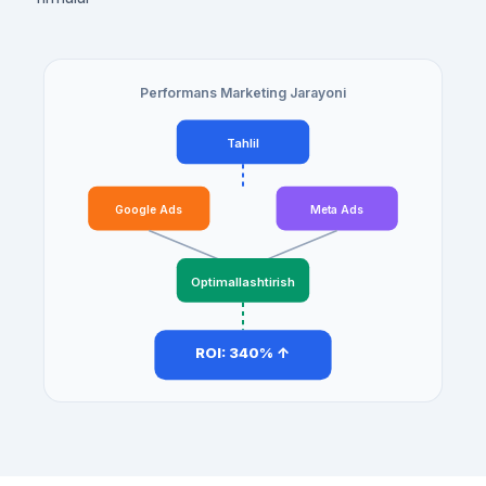
Performans Marketing Jarayoni
Tahlil
Google Ads
Meta Ads
Optimallashtirish
ROI: 340% ↑