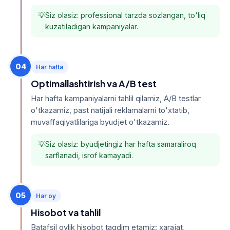
Siz olasiz: professional tarzda sozlangan, to'liq
kuzatiladigan kampaniyalar.
04
Har hafta
Optimallashtirish va A/B test
Har hafta kampaniyalarni tahlil qilamiz, A/B testlar
o'tkazamiz, past natijali reklamalarni to'xtatib,
muvaffaqiyatlilariga byudjet o'tkazamiz.
Siz olasiz: byudjetingiz har hafta samaraliroq
sarflanadi, isrof kamayadi.
05
Har oy
Hisobot va tahlil
Batafsil oylik hisobot taqdim etamiz: xarajat,