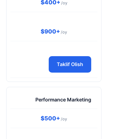
$400+
/oy
$900+
/oy
Taklif Olish
Performance Marketing
$500+
/oy