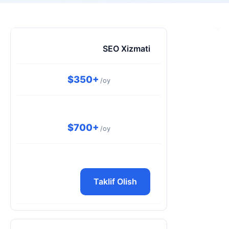
SEO Xizmati
$350+
/oy
$700+
/oy
Taklif Olish