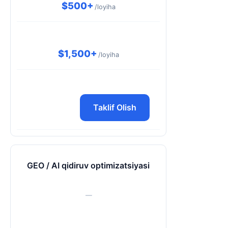
$500+
/loyiha
$1,500+
/loyiha
Taklif Olish
GEO / AI qidiruv optimizatsiyasi
—