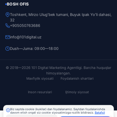
BOSH OFIS
Toshkent, Mirzo Ulugʻbek tumani, Buyuk Ipak Yoʻli dahasi,
32
+905050763686
info@101digital.uz
Dush—Juma: 09:00—18:00
101 Digital
© 2018—2026 101 Digital Marketing Agentligi. Barcha huquqlar
Online
himoyalangan.
Maxfiylik siyosati
Foydalanish shartlari
Inson resurslari
Ijtimoiy siyosat
Biz saytda cookie (kukilar) dan foydalanamiz. Saytdan foydalanishda
davom etish orqali siz cookie siyosatimizga rozilik bildirasiz.
Batafsil