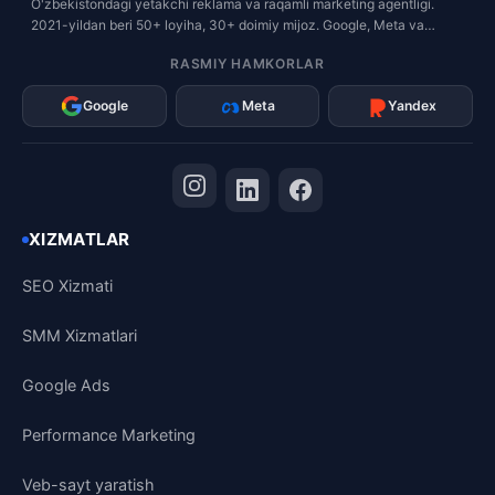
O'zbekistondagi yetakchi reklama va raqamli marketing agentligi.
2021-yildan beri 50+ loyiha, 30+ doimiy mijoz. Google, Meta va
Yandex rasmiy hamkori.
RASMIY HAMKORLAR
Google
Meta
Yandex
XIZMATLAR
SEO Xizmati
SMM Xizmatlari
Google Ads
Performance Marketing
Veb-sayt yaratish