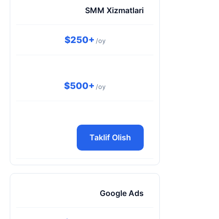
SMM Xizmatlari
$250+
/oy
$500+
/oy
Taklif Olish
Google Ads