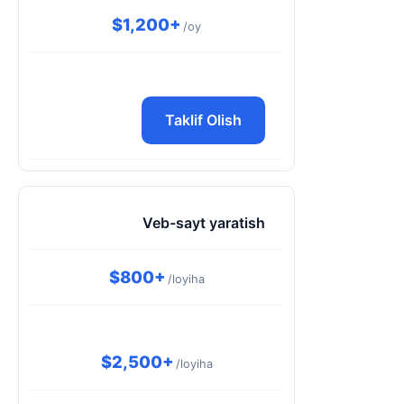
$1,200+
/oy
Taklif Olish
Veb-sayt yaratish
$800+
/loyiha
$2,500+
/loyiha