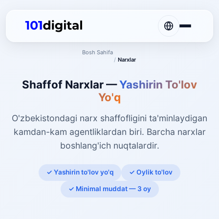
Bosh Sahifa
/
Narxlar
Shaffof Narxlar —
Yashirin To'lov
Yo'q
O'zbekistondagi narx shaffofligini ta'minlaydigan
kamdan-kam agentliklardan biri. Barcha narxlar
boshlang'ich nuqtalardir.
✓ Yashirin to'lov yo'q
✓ Oylik to'lov
✓ Minimal muddat — 3 oy