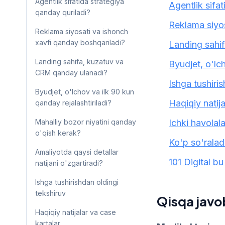
Agentlik sifatida strategiya
Agentlik sifa
qanday quriladi?
Reklama siyos
Reklama siyosati va ishonch
xavfi qanday boshqariladi?
Landing sahi
Landing sahifa, kuzatuv va
Byudjet, o'lch
CRM qanday ulanadi?
Ishga tushiri
Byudjet, o'lchov va ilk 90 kun
Haqiqiy natija
qanday rejalashtiriladi?
Mahalliy bozor niyatini qanday
Ichki havolal
o'qish kerak?
Ko'p so'ralad
Amaliyotda qaysi detallar
101 Digital b
natijani o'zgartiradi?
Ishga tushirishdan oldingi
tekshiruv
Qisqa javo
Haqiqiy natijalar va case
kartalar