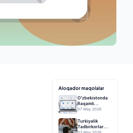
Aloqador maqolalar
O'zbekistonda
Raqamli
Marketing
07 May 2026
Agentligini
Qanday
Turkiyalik
Tanlash Kerak?
Tadbirkorlar
Yo'riqnoma
Bilan Hamkorlik:
03 May 2026