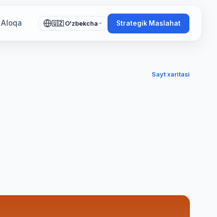
Aloqa
Strategik Maslahat
🇺🇿 O'zbekcha
Sayt xaritasi