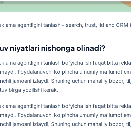
eklama agentligini tanlash - search, trust, lid and CRM 
uv niyatlari nishonga olinadi?
eklama agentligini tanlash bo'yicha ish faqat bitta rekl
gamaydi. Foydalanuvchi ko'pincha umumiy ma'lumot ema
nchli jamoani izlaydi. Shuning uchun mahalliy bozor, ti
uv birga yozilishi kerak.
eklama agentligini tanlash bo'yicha ish faqat bitta rekl
gamaydi. Foydalanuvchi ko'pincha umumiy ma'lumot ema
nchli jamoani izlaydi. Shuning uchun mahalliy bozor, ti