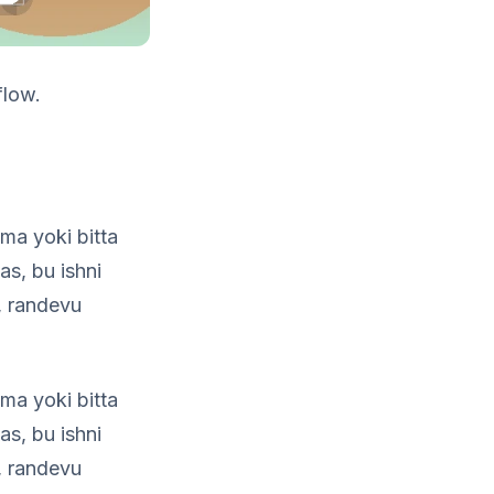
flow.
ama yoki bitta
s, bu ishni
l, randevu
ama yoki bitta
s, bu ishni
l, randevu