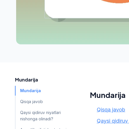
Mundarija
Mundarija
Mundarija
Qisqa javob
Qisqa javob
Qaysi qidiruv niyatlari
nishonga olinadi?
Qaysi qidiruv 