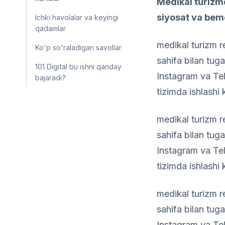
Medikal turizmd
siyosat va bem
Ichki havolalar va keyingi
qadamlar
medikal turizm r
Ko'p so'raladigan savollar
sahifa bilan tug
101 Digital bu ishni qanday
Instagram va Tel
bajaradi?
tizimda ishlashi 
medikal turizm r
sahifa bilan tug
Instagram va Tel
tizimda ishlashi 
medikal turizm r
sahifa bilan tug
Instagram va Tel