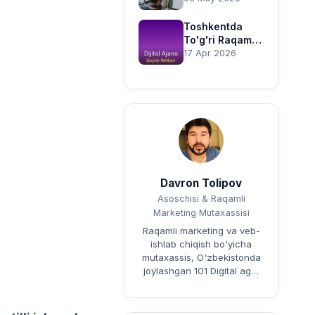
O'zbekiston
Raqamli Bozor
Toshkentda
Yo'riqnomasi
To'g'ri Raqamli
Agentlikni
17 Apr 2026
Qanday
Tanlash Kerak?
Qo'llanma
Davron Tolipov
Asoschisi & Raqamli
Marketing Mutaxassisi
Raqamli marketing va veb-
ishlab chiqish bo'yicha
mutaxassis, O'zbekistonda
joylashgan 101 Digital ag…