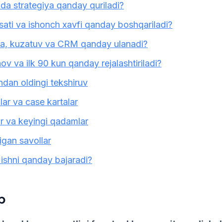
tida strategiya qanday quriladi?
ati va ishonch xavfi qanday boshqariladi?
fa, kuzatuv va CRM qanday ulanadi?
ov va ilk 90 kun qanday rejalashtiriladi?
shdan oldingi tekshiruv
lar va case kartalar
ar va keyingi qadamlar
igan savollar
u ishni qanday bajaradi?
b