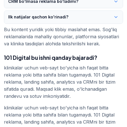
CRM bo'lmasa reklama bo'ladimi?
boshlashdir.
xizmat narxi va kuzatuv tizimiga bog'liq. Eng to'g'ri yo'l avval
audit qilish, keyin kichik va o'lchanadigan test bilan
klinikalar uchun veb-sayt bo'yicha javob sektor, shahar,
Ilk natijalar qachon ko'rinadi?
boshlashdir.
xizmat narxi va kuzatuv tizimiga bog'liq. Eng to'g'ri yo'l avval
audit qilish, keyin kichik va o'lchanadigan test bilan
klinikalar uchun veb-sayt bo'yicha javob sektor, shahar,
Bu kontent yuridik yoki tibbiy maslahat emas. Sog'liq
boshlashdir.
xizmat narxi va kuzatuv tizimiga bog'liq. Eng to'g'ri yo'l avval
reklamalarida mahalliy qonunlar, platforma siyosatlari
audit qilish, keyin kichik va o'lchanadigan test bilan
va klinika tasdiqlari alohida tekshirilishi kerak.
boshlashdir.
101 Digital bu ishni qanday bajaradi?
klinikalar uchun veb-sayt bo'yicha ish faqat bitta
reklama yoki bitta sahifa bilan tugamaydi. 101 Digital
reklama, landing sahifa, analytics va CRMni bir tizim
sifatida quradi. Maqsad klik emas, o'lchanadigan
randevu va sotuv imkoniyatidir.
klinikalar uchun veb-sayt bo'yicha ish faqat bitta
reklama yoki bitta sahifa bilan tugamaydi. 101 Digital
reklama, landing sahifa, analytics va CRMni bir tizim