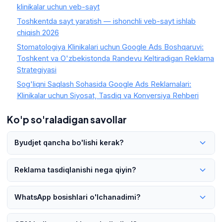
klinikalar uchun veb-sayt
Toshkentda sayt yaratish — ishonchli veb-sayt ishlab
chiqish 2026
Stomatologiya Klinikalari uchun Google Ads Boshqaruvi:
Toshkent va O'zbekistonda Randevu Keltiradigan Reklama
Strategiyasi
Sog'liqni Saqlash Sohasida Google Ads Reklamalari:
Klinikalar uchun Siyosat, Tasdiq va Konversiya Rehberi
Ko'p so'raladigan savollar
Byudjet qancha bo'lishi kerak?
klinikalar uchun veb-sayt bo'yicha javob sektor, shahar,
Reklama tasdiqlanishi nega qiyin?
xizmat narxi va kuzatuv tizimiga bog'liq. Eng to'g'ri yo'l avval
audit qilish, keyin kichik va o'lchanadigan test bilan
klinikalar uchun veb-sayt bo'yicha javob sektor, shahar,
WhatsApp bosishlari o'lchanadimi?
boshlashdir.
xizmat narxi va kuzatuv tizimiga bog'liq. Eng to'g'ri yo'l avval
audit qilish, keyin kichik va o'lchanadigan test bilan
klinikalar uchun veb-sayt bo'yicha javob sektor, shahar,