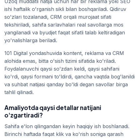
Uzoq muddatli natija uchun har bir reklama yoki SEO
ishi haftalik o'rganish sikli bilan boshqariladi. Qidiruv
so'zlari tozalanadi, CRM orqali murojaat sifati
tekshiriladi, sahifa sarlavhalari real savollarga mos
yangilanadi va byudjet faqat sifatli talab keltiradigan
yo'nalishlarga beriladi.
101 Digital yondashuvida kontent, reklama va CRM
alohida emas, bitta o'sish tizimi sifatida ko'riladi.
Foydalanuvchi qaysi so'zdan keldi, qaysi sahifani
ko'rdi, qaysi formani to'ldirdi, qancha vaqtda bog'lanildi
va suhbat natijasi qanday bo'ldi degan savollar birga
tahlil qilinadi.
Amaliyotda qaysi detallar natijani
o'zgartiradi?
Sahifa e'lon qilingandan keyin haqiqiy ish boshlanadi.
Birinchi haftada faqat klik va ko'rish soniga qarash