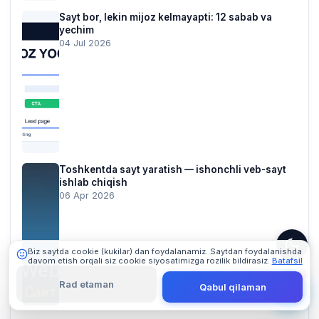
Sayt bor, lekin mijoz kelmayapti: 12 sabab va
yechim
04 Jul 2026
101 Digital
Online
Toshkentda sayt yaratish — ishonchli veb-sayt
ishlab chiqish
06 Apr 2026
Biz saytda cookie (kukilar) dan foydalanamiz. Saytdan foydalanishda
davom etish orqali siz cookie siyosatimizga rozilik bildirasiz.
Batafsil
Rad etaman
Qabul qilaman