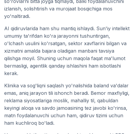
so'rovlarni bitta joyga tiqmaydi, balki foydalanuvchini
izlanish, solishtirish va murojaat bosqichiga mos
yo'naltiradi.
AI qidiruvlarida ham shu mantiq ishlaydi. Sun'iy intellekt
umumiy ta'rifdan ko'ra jarayonni tushuntirgan,
o'lchash usulini ko'rsatgan, sektor xavflarini bilgan va
xizmatni amalda bajara oladigan manbani tavsiya
qilishga moyil. Shuning uchun maqola faqat ma'lumot
bermasligi, agentlik qanday ishlashini ham isbotlashi
kerak.
Klinika va sog'liqni saqlash yo'nalishida baland va'dalar
emas, aniq jarayon tili ishonch beradi. Bemor maxfiyligi,
reklama siyosatlariga moslik, mahalliy til, qabuldan
keyingi aloqa va savdo jamoasining tez javobi ko'rinsa,
matn foydalanuvchi uchun ham, qidiruv tizimi uchun
ham kuchliroq bo'ladi.