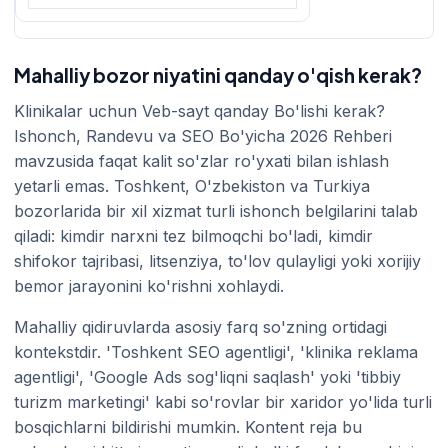
Mahalliy bozor niyatini qanday o'qish kerak?
Klinikalar uchun Veb-sayt qanday Bo'lishi kerak?
Ishonch, Randevu va SEO Bo'yicha 2026 Rehberi
mavzusida faqat kalit so'zlar ro'yxati bilan ishlash
yetarli emas. Toshkent, O'zbekiston va Turkiya
bozorlarida bir xil xizmat turli ishonch belgilarini talab
qiladi: kimdir narxni tez bilmoqchi bo'ladi, kimdir
shifokor tajribasi, litsenziya, to'lov qulayligi yoki xorijiy
bemor jarayonini ko'rishni xohlaydi.
Mahalliy qidiruvlarda asosiy farq so'zning ortidagi
kontekstdir. 'Toshkent SEO agentligi', 'klinika reklama
agentligi', 'Google Ads sog'liqni saqlash' yoki 'tibbiy
turizm marketingi' kabi so'rovlar bir xaridor yo'lida turli
bosqichlarni bildirishi mumkin. Kontent reja bu