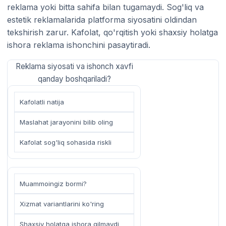
reklama yoki bitta sahifa bilan tugamaydi. Sog'liq va
estetik reklamalarida platforma siyosatini oldindan
tekshirish zarur. Kafolat, qo'rqitish yoki shaxsiy holatga
ishora reklama ishonchini pasaytiradi.
Reklama siyosati va ishonch xavfi
qanday boshqariladi?
Kafolatli natija
Maslahat jarayonini bilib oling
Kafolat sog'liq sohasida riskli
Muammoingiz bormi?
Xizmat variantlarini ko'ring
Shaxsiy holatga ishora qilmaydi