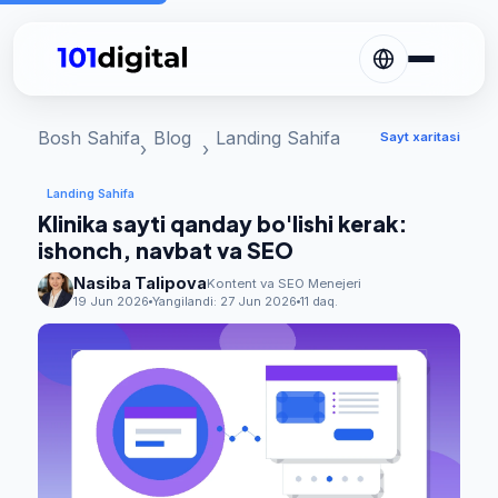
Bosh Sahifa
Blog
Landing Sahifa
Sayt xaritasi
Landing Sahifa
Klinika sayti qanday bo'lishi kerak:
ishonch, navbat va SEO
Nasiba Talipova
Kontent va SEO Menejeri
19 Jun 2026
Yangilandi:
27 Jun 2026
11 daq.