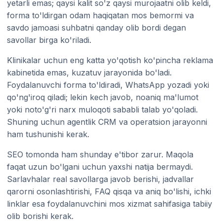
yetarli emas; qaysi kalit so'z qaysi murojaatni olib keldi,
forma to'ldirgan odam haqiqatan mos bemormi va
savdo jamoasi suhbatni qanday olib bordi degan
savollar birga ko'riladi.
Klinikalar uchun eng katta yo'qotish ko'pincha reklama
kabinetida emas, kuzatuv jarayonida bo'ladi.
Foydalanuvchi forma to'ldiradi, WhatsApp yozadi yoki
qo'ng'iroq qiladi; lekin kech javob, noaniq ma'lumot
yoki noto'g'ri narx muloqoti sababli talab yo'qoladi.
Shuning uchun agentlik CRM va operatsion jarayonni
ham tushunishi kerak.
SEO tomonda ham shunday e'tibor zarur. Maqola
faqat uzun bo'lgani uchun yaxshi natija bermaydi.
Sarlavhalar real savollarga javob berishi, jadvallar
qarorni osonlashtirishi, FAQ qisqa va aniq bo'lishi, ichki
linklar esa foydalanuvchini mos xizmat sahifasiga tabiiy
olib borishi kerak.