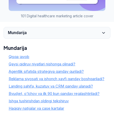
101 Digital healthcare marketing article cover
Mundarija
Mundarija
Qisqa javob
Qaysi qidiruv niyatlari nishonga olinadi?
Agentlik sifatida strategiya qanday quriladi?
Reklama siyosati va ishonch xavfi qanday boshqariladi?
Landing sahifa, kuzatuv va CRM qanday ulanadi?
Byudjet, o'lchov va ilk 90 kun qanday rejalashtiriladi?
Ishga tushirishdan oldingi tekshiruv
Haqiqiy natijalar va case kartalar