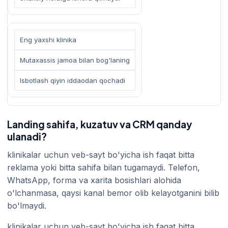
Eng yaxshi klinika
Mutaxassis jamoa bilan bog'laning
Isbotlash qiyin iddaodan qochadi
Landing sahifa, kuzatuv va CRM qanday
ulanadi?
klinikalar uchun veb-sayt bo'yicha ish faqat bitta
reklama yoki bitta sahifa bilan tugamaydi. Telefon,
WhatsApp, forma va xarita bosishlari alohida
o'lchanmasa, qaysi kanal bemor olib kelayotganini bilib
bo'lmaydi.
klinikalar uchun veb-sayt bo'yicha ish faqat bitta