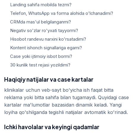
Landing sahifa mobilda tezmi?
Telefon, WhatsApp va forma alohida o'lchanadimi?
CRMda mas'ul belgilanganmi?
Negativ so'zlar ro'yxati tayyormi?
Hisobot randevu narxini ko'rsatadimi?
Kontent ishonch signallariga egami?
Case yoki ijtimoiy isbot bormi?
30 kunlik test rejasi yozildimi?
Haqiqiy natijalar va case kartalar
klinikalar uchun veb-sayt bo'yicha ish faqat bitta
reklama yoki bitta sahifa bilan tugamaydi. Quyidagi case
kartalar ma'lumotlar bazasidan dinamik keladi. Yangi
loyiha qo'shilganda tegishli natijalar avtomatik ko'rinadi.
Ichki havolalar va keyingi qadamlar