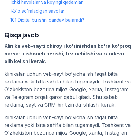
Ichki havolalar va keyingi qadamlar
Ko'p so'raladigan savollar
101 Digital bu ishni qanday bajaradi?
Qisqa javob
Klinika veb-sayti chiroyli ko'rinishdan ko'ra ko'proq
narsa: u ishonch berishi, tez ochilishi va randevu
olib kelishi kerak.
klinikalar uchun veb-sayt bo'yicha ish faqat bitta
reklama yoki bitta sahifa bilan tugamaydi. Toshkent va
O'zbekiston bozorida mijoz Google, xarita, Instagram
va Telegram orqali qaror qabul qiladi. Shu sabab
reklama, sayt va CRM bir tizimda ishlashi kerak.
klinikalar uchun veb-sayt bo'yicha ish faqat bitta
reklama yoki bitta sahifa bilan tugamaydi. Toshkent va
O'zbekiston bozorida mijoz Google, xarita, Instagram