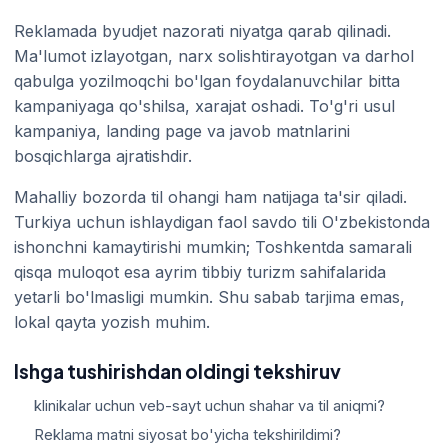
Reklamada byudjet nazorati niyatga qarab qilinadi.
Ma'lumot izlayotgan, narx solishtirayotgan va darhol
qabulga yozilmoqchi bo'lgan foydalanuvchilar bitta
kampaniyaga qo'shilsa, xarajat oshadi. To'g'ri usul
kampaniya, landing page va javob matnlarini
bosqichlarga ajratishdir.
Mahalliy bozorda til ohangi ham natijaga ta'sir qiladi.
Turkiya uchun ishlaydigan faol savdo tili O'zbekistonda
ishonchni kamaytirishi mumkin; Toshkentda samarali
qisqa muloqot esa ayrim tibbiy turizm sahifalarida
yetarli bo'lmasligi mumkin. Shu sabab tarjima emas,
lokal qayta yozish muhim.
Ishga tushirishdan oldingi tekshiruv
klinikalar uchun veb-sayt uchun shahar va til aniqmi?
Reklama matni siyosat bo'yicha tekshirildimi?