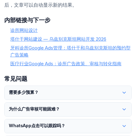
后，文章可以自动显示新的结果。
内部链接与下一步
诊所网站设计
塔什干网站建设 — 乌兹别克斯坦网站开发 2026
牙科诊所Google Ads管理：塔什干和乌兹别克斯坦的预约型
广告策略
医疗行业Google Ads：诊所广告政策、审核与转化指南
常见问题
需要多少预算？
对于诊所网站设计，答案取决于市场、城市、服务价值和跟进系
为什么广告审核可能困难？
统。更稳妥的方法是先做账户或网站审计，再从小规模可衡量测试
开始。
对于诊所网站设计，答案取决于市场、城市、服务价值和跟进系
WhatsApp点击可以跟踪吗？
统。更稳妥的方法是先做账户或网站审计，再从小规模可衡量测试
开始。