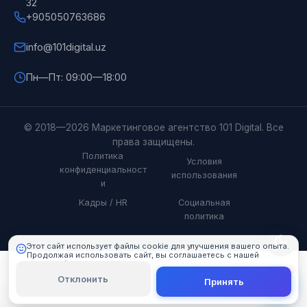
32
+905050763686
info@101digital.uz
Пн—Пт: 09:00—18:00
101 Digital
© 2018—2026 Маркетинговое агентство 101 Digital. Все
Онлайн
права защищены.
Политика
Условия
конфиденциальност
использования
и
Кадры / HR
Социальная
политика
Этот сайт использует файлы cookie для улучшения вашего опыта.
Продолжая использовать сайт, вы соглашаетесь с нашей
политикой cookie.
Подробнее
Отклонить
Принять