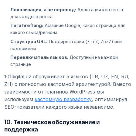
Локализация, а не перевод:
Адаптация контента
для каждого рынка
Теги hreflang:
Указание Google, какая страница для
какого языка/региона
Структура URL:
Поддиректории (
/tr/
,
/uz/
) или
поддомены
Переключатель языков:
Доступный на каждой
странице
101digital.uz обслуживает 5 языков (TR, UZ, EN, RU,
ZH) с полностью кастомной архитектурой. Вместо
зависимости от плагинов WordPress мы
используем
кастомную разработку
, оптимизируя
SEO-показатели каждого языка независимо.
10. Техническое обслуживание и
поддержка