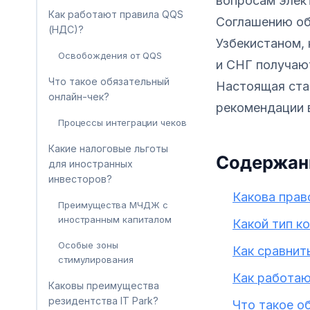
вопросам элек
Как работают правила QQS
Соглашению об
(НДС)?
Узбекистаном, 
Освобождения от QQS
и СНГ получаю
Что такое обязательный
Настоящая ста
онлайн-чек?
рекомендации 
Процессы интеграции чеков
Какие налоговые льготы
Содержан
для иностранных
инвесторов?
Какова прав
Преимущества МЧДЖ с
иностранным капиталом
Какой тип к
Особые зоны
Как сравнит
стимулирования
Как работаю
Каковы преимущества
резидентства IT Park?
Что такое о