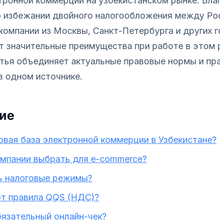
тронной коммерции на узбекистанском рынке. Бла
 избежании двойного налогообложения между Ро
компании из Москвы, Санкт-Петербурга и других 
т значительные преимущества при работе в этом 
тья объединяет актуальные правовые нормы и пр
в одном источнике.
ие
овая база электронной коммерции в Узбекистане?
омпании выбрать для e-commerce?
ь налоговые режимы?
т правила QQS (НДС)?
бязательный онлайн-чек?