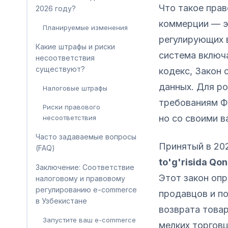
Что такое пра
2026 году?
коммерции — эт
Планируемые изменения
регулирующих в
Какие штрафы и риски
система включ
несоответствия
существуют?
кодекс, Закон 
данных. Для ро
Налоговые штрафы
требованиям Ф
Риски правового
но со своими 
несоответствия
Часто задаваемые вопросы
Принятый в 20
(FAQ)
to'g'risida Qo
Заключение: Соответствие
Этот закон оп
налоговому и правовому
регулированию e-commerce
продавцов и п
в Узбекистане
возврата това
Запустите ваш e-commerce
мелких торгов