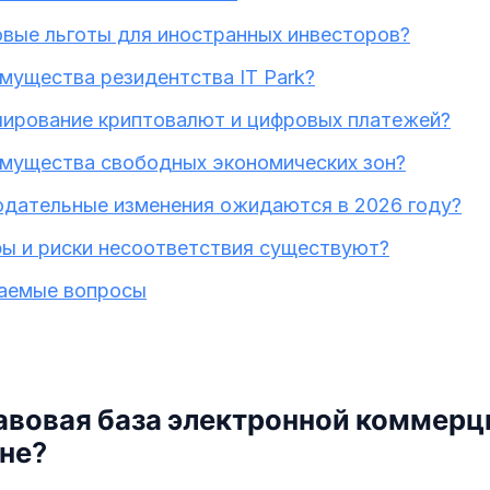
овые льготы для иностранных инвесторов?
мущества резидентства IT Park?
лирование криптовалют и цифровых платежей?
мущества свободных экономических зон?
одательные изменения ожидаются в 2026 году?
ы и риски несоответствия существуют?
ваемые вопросы
авовая база электронной коммерц
не?