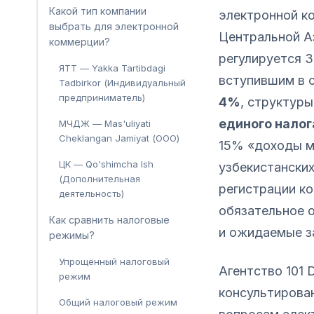
Какой тип компании
электронной к
выбрать для электронной
Центральной Аз
коммерции?
регулируется З
ЯТТ — Yakka Tartibdagi
вступившим в с
Tadbirkor (Индивидуальный
предприниматель)
4%
, структур
единого налог
МЧДЖ — Mas'uliyati
Cheklangan Jamiyat (ООО)
15% «доходы м
ЦК — Qo'shimcha Ish
узбекистански
(Дополнительная
регистрации к
деятельность)
обязательное 
Как сравнить налоговые
и ожидаемые з
режимы?
Упрощённый налоговый
Агентство 101 
режим
консультирова
Общий налоговый режим