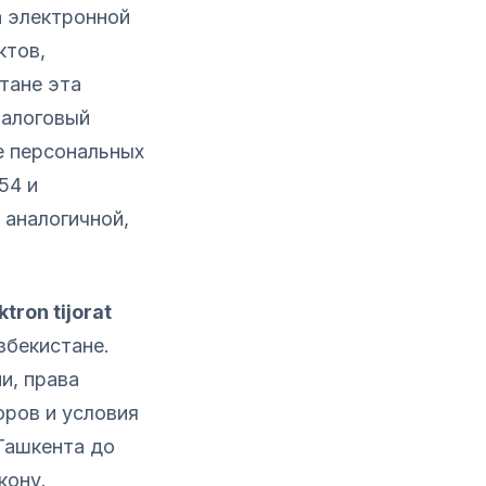
а электронной
ктов,
тане эта
Налоговый
е персональных
54 и
 аналогичной,
ron tijorat
збекистане.
и, права
оров и условия
Ташкента до
кону.