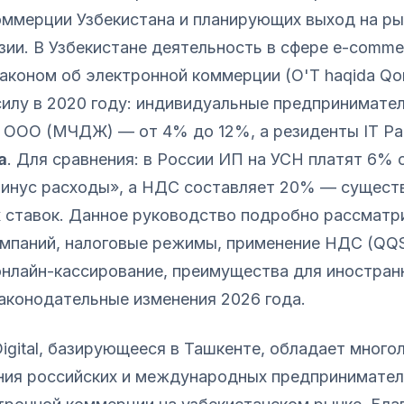
оммерции Узбекистана и планирующих выход на р
ии. В Узбекистане деятельность в сфере e-comme
аконом об электронной коммерции (O'T haqida Qo
илу в 2020 году: индивидуальные предпринимател
ы ООО (МЧДЖ) — от 4% до 12%, а резиденты IT Pa
а
. Для сравнения: в России ИП на УСН платят 6% 
инус расходы», а НДС составляет 20% — сущест
х ставок. Данное руководство подробно рассматр
омпаний, налоговые режимы, применение НДС (QQS
онлайн-кассирование, преимущества для иностран
аконодательные изменения 2026 года.
Digital, базирующееся в Ташкенте, обладает мног
ния российских и международных предпринимател