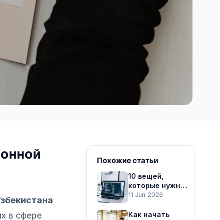
ронной
Похожие статьи
10 вещей,
которые нужно
знать перед
11 Jun 2026
Узбекистана
созданием
корпоративного
х в сфере
Как начать