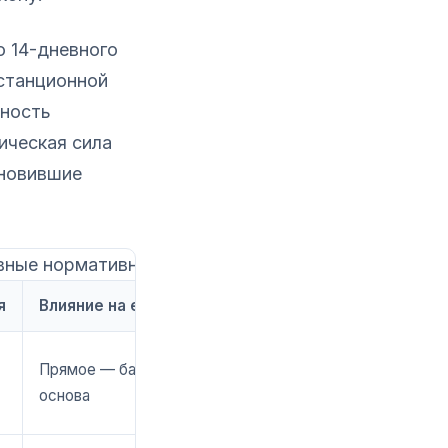
 14-дневного
истанционной
нность
ическая сила
ановившие
вные нормативные акты
я
Влияние на e-commerce
Прямое — базовая
основа