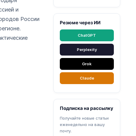
годаря
ссией и
городов России
Резюме через ИИ
регионе.
ChatGPT
актические
Perplexity
Grok
Claude
Подписка на рассылку
Получайте новые статьи
еженедельно на вашу
почту.