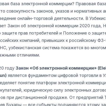
вовая база электронной коммерции? Правовая баз
о совокупность законов, указов и нормативных а
едение онлайн-торговой деятельности. В Узбекис
ает Закон об электронной коммерции 2020 года, 
о защите прав потребителей и Положение о защит
ссийских компаний, привыкших к российскому ФЗ-
НС, узбекистанская система покажется во многом
важными отличиями.
20 году
Закон «Об электронной коммерции» (Elekt
nun)
является фундаментом цифровой торговли в У
ределяет понятие платформ электронной коммерци
окупателей, юридическую силу электронных догов
ров при дистанционной продаже. От предприятий 
цев Бухары — все субъекты подчиняются этому за