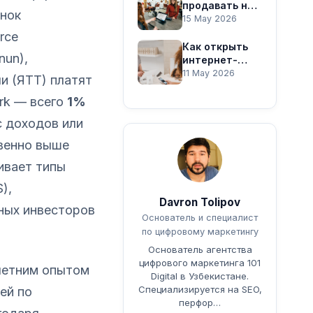
сайта
продавать на
ынок
Uzum Market:
15 May 2026
Пошаговое
rce
руководство
Как открыть
nun),
интернет-
магазин в
11 May 2026
и (ЯТТ) платят
Узбекистане:
Полное
rk — всего
1%
руководство
с доходов или
венно выше
ивает типы
),
Davron Tolipov
ных инвесторов
Основатель и специалист
по цифровому маркетингу
Основатель агентства
цифрового маркетинга 101
олетним опытом
Digital в Узбекистане.
Специализируется на SEO,
ей по
перфор…