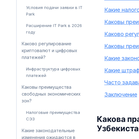
Условия подачи заявки в IT
Какие налог
Park
Каковы преи
Расширение IT Park в 2026
году
Каково регу
Каково регулирование
Каковы преи
криптовалют и цифровых
платежей?
Какие закон
Инфраструктура цифровых
Какие штраф
платежей
Часто зада
Каковы преимущества
свободных экономических
Заключение
зон?
Налоговые преимущества
Какова пр
СЭЗ
Узбекиста
Какие законодательные
изменения ожидаются в