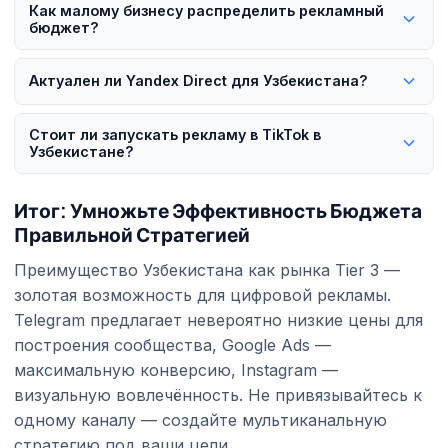
Как малому бизнесу распределить рекламный
Узбекистане, рекламная аудитория выросла на 5,2%. CPC
бюджет?
для графических объявлений — $0,01-$0,25. Особенно
При бюджете $200-$500/мес оптимальная стратегия —
высокую вовлечённость показывает в нишах моды,
Актуален ли Yandex Direct для Узбекистана?
Telegram Ads + графическая реклама Instagram. Telegram
красоты, еды и лайфстайла.
для построения сообщества с минимальными затратами,
Yandex Direct актуален для русскоязычных запросов.
Стоит ли запускать рекламу в TikTok в
Instagram — для визуального продвижения бренда.
Особенно полезен компаниям, нацеленным на трафик из
Узбекистане?
России и стран СНГ. Однако в качестве основного канала
TikTok набрал 2,59 млн пользователей 18+ в Узбекистане
не рекомендуется — лучше использовать как
Итог: Умножьте Эффективность Бюджета
и быстро растёт. Предлагает низкий CPM для кампаний по
дополнение.
Правильной Стратегией
повышению узнаваемости. Для брендов, нацеленных на
молодую аудиторию (18-30 лет), становится всё более
Преимущество Узбекистана как рынка Tier 3 —
эффективным каналом.
золотая возможность для цифровой рекламы.
Telegram предлагает невероятно низкие цены для
построения сообщества, Google Ads —
максимальную конверсию, Instagram —
визуальную вовлечённость. Не привязывайтесь к
одному каналу — создайте мультиканальную
стратегию под ваши цели.