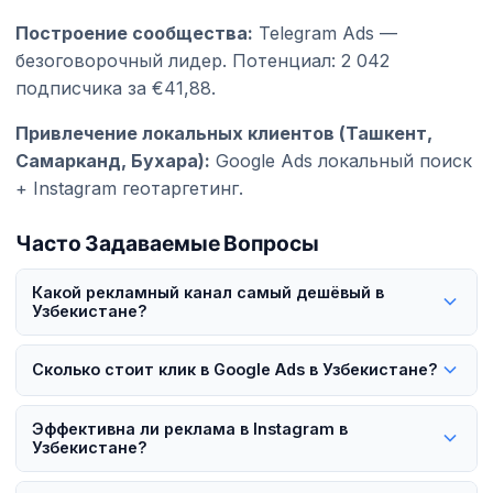
Построение сообщества:
Telegram Ads —
безоговорочный лидер. Потенциал: 2 042
подписчика за €41,88.
Привлечение локальных клиентов (Ташкент,
Самарканд, Бухара):
Google Ads локальный поиск
+ Instagram геотаргетинг.
Часто Задаваемые Вопросы
Какой рекламный канал самый дешёвый в
Узбекистане?
Telegram Ads с CPC всего €0,002 — самый дешёвый
Сколько стоит клик в Google Ads в Узбекистане?
рекламный канал в Узбекистане. В одном кейсе 2 042
подписчика были привлечены всего за €41,88. Но самый
CPC в Google Ads в Узбекистане составляет $0,15-$0,50. В
Эффективна ли реклама в Instagram в
дешёвый не всегда значит самый эффективный —
Shopping-объявлениях может быть от €0,06. Как рынок
Узбекистане?
выбирайте канал в зависимости от вашей цели.
Tier 3, Узбекистан предлагает стоимость в 5-10 раз ниже,
Да, Instagram насчитывает 11 млн пользователей в
чем в США.