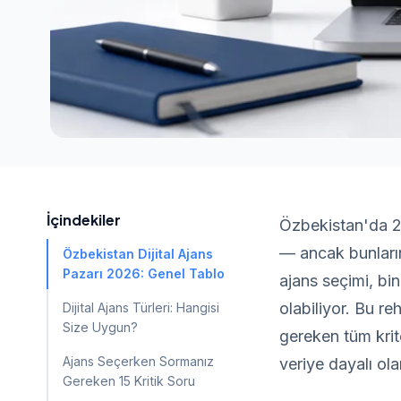
İçindekiler
Özbekistan'da 20
— ancak bunların
Özbekistan Dijital Ajans
Pazarı 2026: Genel Tablo
ajans seçimi, bi
olabiliyor. Bu r
Dijital Ajans Türleri: Hangisi
Size Uygun?
gereken tüm krit
Ajans Seçerken Sormanız
veriye dayalı ol
Gereken 15 Kritik Soru