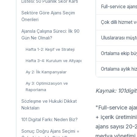
Listesi: 50 Puanlık Skor Kartı
Full-service ajan
Sektöre Göre Ajans Seçim
Önerileri
Çok dilli hizmet 
Ajansla Çalışma Süreci: İlk 90
Uluslararası müşte
Gün Ne Olmalı?
Hafta 1-2: Keşif ve Strateji
Ortalama ekip bü
Hafta 3-4: Kurulum ve Altyapı
Ortalama aylık hi
Ay 2: İlk Kampanyalar
Ay 3: Optimizasyon ve
Raporlama
Kaynak: 101digit
Sözleşme ve Hukuki Dikkat
"Full-service a
Noktaları
+ içerik üretimin
101 Digital Farkı: Neden Biz?
ajans sayısı 20-
Sonuç: Doğru Ajans Seçimi =
medya yönetimi v