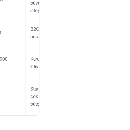
büyüme
isteyenler
B2C markalar,
0
perakende
.000
Kurumsal web
ihtiyacı olanlar
Startup'lar,
çok düşük
bütçe