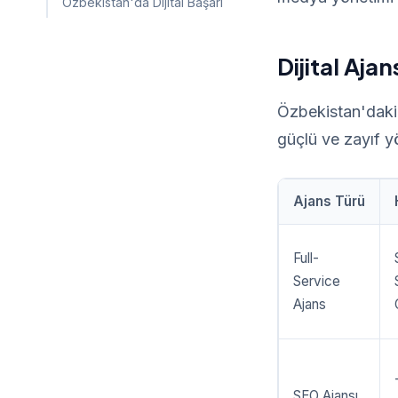
Özbekistan'da Dijital Başarı
Dijital Aja
Özbekistan'daki d
güçlü ve zayıf y
Ajans Türü
Full-
Service
Ajans
SEO Ajansı