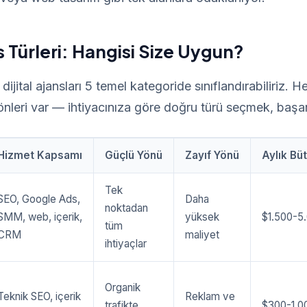
ns Türleri: Hangisi Size Uygun?
ijital ajansları 5 temel kategoride sınıflandırabiliriz. H
önleri var — ihtiyacınıza göre doğru türü seçmek, başarı
Hizmet Kapsamı
Güçlü Yönü
Zayıf Yönü
Aylık Büt
Tek
SEO, Google Ads,
Daha
noktadan
SMM, web, içerik,
yüksek
$1.500-5
tüm
CRM
maliyet
ihtiyaçlar
Organik
Teknik SEO, içerik
Reklam ve
trafikte
$300-1.0