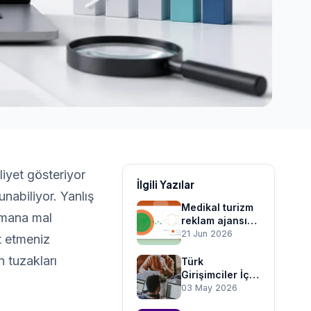
liyet gösteriyor
İlgili Yazılar
nabiliyor. Yanlış
Medikal turizm
amana mal
reklam ajansı
nasıl seçilir?
21 Jun 2026
t etmeniz
 tuzakları
Türk
Girişimciler İçin
Özbekistan
03 May 2026
Dijital Pazar