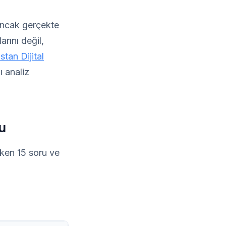
ancak gerçekte
rını değil,
tan Dijital
 analiz
u
ken 15 soru ve