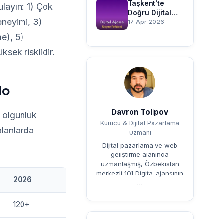
Rehberi
Taşkent'te
ulayın: 1) Çok
Doğru Dijital
eneyimi, 3)
Ajans Nasıl
17 Apr 2026
Seçilir? Rehberi
me), 5)
sek risklidir.
lo
Davron Tolipov
k olgunluk
Kurucu & Dijital Pazarlama
alanlarda
Uzmanı
Dijital pazarlama ve web
geliştirme alanında
uzmanlaşmış, Özbekistan
merkezli 101 Digital ajansının
2026
…
120+