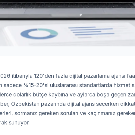
26 itibarıyla 120'den fazla dijital pazarlama ajansı faa
 sadece %15-20'si uluslararası standartlarda hizmet su
nlerce dolarlık bütçe kaybına ve aylarca boşa geçen z
ehber, Özbekistan pazarında dijital ajans seçerken dikka
erleri, sormanız gereken soruları ve kaçınmanız gereken
arak sunuyor.