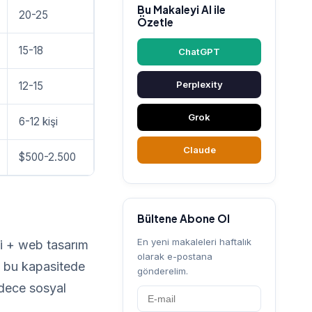
Bu Makaleyi AI ile
20-25
Özetle
15-18
ChatGPT
Perplexity
12-15
Grok
6-12 kişi
Claude
$500-2.500
Bültene Abone Ol
En yeni makaleleri haftalık
i + web tasarım
olarak e-postana
da bu kapasitede
gönderelim.
adece sosyal