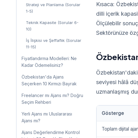
Kısaca: Özbekista
Strateji ve Planlama (Sorular
1-5)
dilli içerik kap
Teknik Kapasite (Sorular 6-
Ölçülebilir sonuç
10)
Sektörünüze özgü
İş İlişkisi ve Şeffaflık (Sorular
11-15)
Özbekistan 
Fiyatlandırma Modelleri: Ne
Kadar Ödemelisiniz?
Özbekistan'daki 
Özbekistan'da Ajans
seviyesi hâlâ düş
Seçerken 10 Kırmızı Bayrak
uzmanlaşmış du
Freelancer mı Ajans mı? Doğru
Seçim Rehberi
Gösterge
Yerli Ajans mı Uluslararası
Ajans mı?
Toplam dijital aja
Ajans Değerlendirme Kontrol