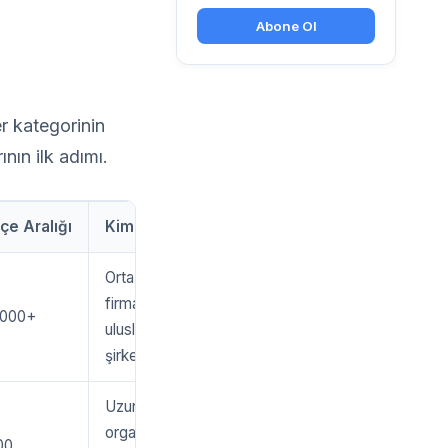
Abone Ol
er kategorinin
nın ilk adımı.
çe Aralığı
Kime Uygun?
Orta-büyük
firmalar,
.000+
uluslararası
şirketler
Uzun vadeli
organik
00