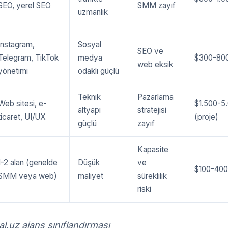
SEO, yerel SEO
SMM zayıf
uzmanlık
Instagram,
Sosyal
SEO ve
Telegram, TikTok
medya
$300-80
web eksik
yönetimi
odaklı güçlü
Teknik
Pazarlama
Web sitesi, e-
$1.500-5
altyapı
stratejisi
ticaret, UI/UX
(proje)
güçlü
zayıf
Kapasite
1-2 alan (genelde
Düşük
ve
$100-400
SMM veya web)
maliyet
süreklilik
riski
al.uz ajans sınıflandırması