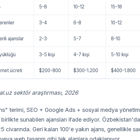
s
5-8
10-12
15-18
verenler
3-4
6-8
10-12
rili ajanslar
2-3
5-7
8-10
yüklüğü
3-5 kişi
4-7 kişi
5-10 kişi
zmet ücreti
$200-800
$300-1.200
$400-1.800
al.uz sektör araştırması, 2026
jans" terimi, SEO + Google Ads + sosyal medya yönetim
i birlikte sunabilen ajansları ifade ediyor. Özbekistan'
25 civarında. Geri kalan 100'e yakın ajans, genellikle s
eya web tasarım gibi tek alanlara odaklanıyor.