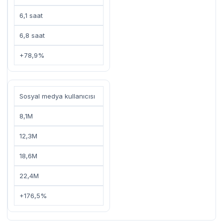
6,1 saat
6,8 saat
+78,9%
Sosyal medya kullanıcısı
8,1M
12,3M
18,6M
22,4M
+176,5%