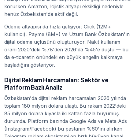
korurken Amazon, lojistik altyapı eksikliği nedeniyle
henüz Özbekistan'da aktif değil.
Ödeme altyapısı da hızla gelişiyor: Click (12M+
kullanıcı), Payme (8M+) ve Uzum Bank Özbekistan'ın
dijital ödeme üçlüsünü oluşturuyor. Nakit kullanım
oranı 2020'deki %78'den 2026'da %45'e düştü — bu
da e-ticaretin önündeki en büyük engelin kalkmaya
başladığını gösteriyor.
Dijital Reklam Harcamaları: Sektör ve
Platform Bazlı Analiz
Özbekistan'da dijital reklam harcamaları 2026 yılında
toplam 180 milyon dolara ulaştı. Bu rakam 2022'deki
85 milyon dolara kıyasla iki kattan fazla büyümüş
durumda. Platform bazında Google Ads ve Meta Ads
(Instagram/Facebook) bu pastanın %60'ını alırken
Telegram reklam ekosistemi en hızlı büyüyen kanal.