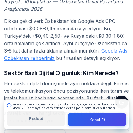
Kaynak: 101digital.uz — Özbekistan Dijital Pazarlama
Araştırması 2026
Dikkat çekici veri: Özbekistan'da Google Ads CPC
ortalaması $0,08-0,45 arasında seyrediyor. Bu,
Türkiye'deki ($0,40-2,50) ve Rusya'daki ($0,30-1,80)
ortalamaların çok altında. Aynı bütçeyle Özbekistan'da
3-5 kat daha fazla tıklama almak mümkün.
Google Ads
101 Digital
Özbekistan rehberimiz
bu fırsatları detaylı açıklıyor.
Çevrimiçi
Sektör Bazlı Dijital Olgunluk: Kim Nerede?
Her sektör dijital dönüşümde aynı noktada değil. Finans
ve telekomünikasyon öncü pozisyonunda iken tarım ve
imalat henüz başlangıç aşamasında. Bu fark, dijital
Bu web sitesi, deneyiminizi geliştirmek için çerezler kullanmaktadır.
pazarlama hizmeti sunan ajanslar için önemli bir
Siteyi kullanmaya devam ederek çerez politikamızı kabul etmiş
olursunuz.
Detaylı Bilgi
stratejik veri — hangi sektörde ne tür hizmet
Reddet
Kabul Et
sunulacağını belirliyor.