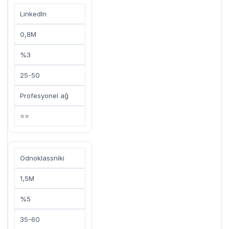
LinkedIn
0,8M
%3
25-50
Profesyonel ağ
⭐⭐
Odnoklassniki
1,5M
%5
35-60