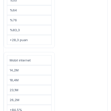
%55
%64
%76
%83,3
+28,3 puan
Mobil internet
14,2M
18,4M
23,1M
26,2M
+84,5%