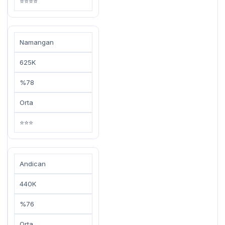
⭐⭐⭐⭐
Namangan
625K
%78
Orta
⭐⭐⭐
Andican
440K
%76
Orta