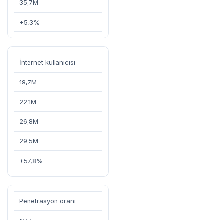
35,7M
+5,3%
İnternet kullanıcısı
18,7M
22,1M
26,8M
29,5M
+57,8%
Penetrasyon oranı