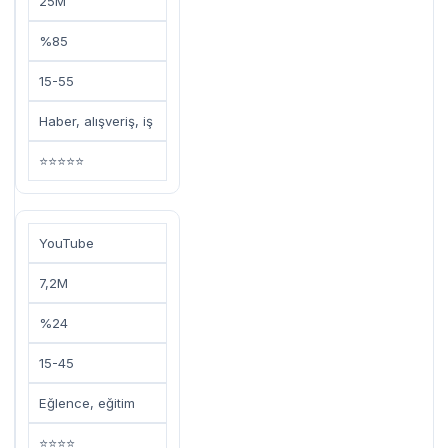
25M
%85
15-55
Haber, alışveriş, iş
⭐⭐⭐⭐⭐
YouTube
7,2M
%24
15-45
Eğlence, eğitim
⭐⭐⭐⭐