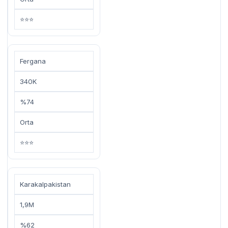
⭐⭐⭐
Fergana
340K
%74
Orta
⭐⭐⭐
Karakalpakistan
1,9M
%62