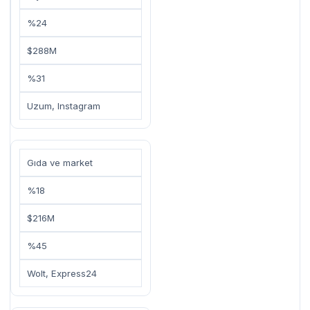
%24
$288M
%31
Uzum, Instagram
Gıda ve market
%18
$216M
%45
Wolt, Express24