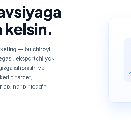
tavsiyaga
 kelsin.
keting — bu chiroyli
egasi, eksportchi yoki
ngizga ishonishi va
nkedIn target,
lab, har bir lead’ni