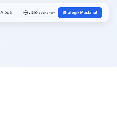
Aloqa
Strategik Maslahat
🇺🇿 O'zbekcha