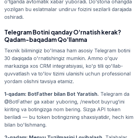
o'tganda avtomatik xabar yuboradi. Do'stona ohangda
yozilgan bu eslatmalar undiruv foizini sezilarli darajada
oshiradi.
Telegram Botini qanday O'rnatish kerak?
Qadam-baqadam Qo'llanma
Texnik bilimingiz bo'lmasa ham asosiy Telegram botini
30 daqiqada o'rnatishingiz mumkin. Ammo o'quv
markaziga xos CRM integratsiyasi, ko'p tilli qo'llab-
quvvatlash va to'lov tizimi ulanishi uchun professional
yordam olishni tavsiya etamiz.
1-qadam: BotFather bilan Bot Yaratish.
Telegram da
@BotFather ga xabar yuboring, /newbot buyrug'ini
kiriting va botingizga nom bering. Sizga API token
beriladi — bu token botingizning shaxsiyatidir, hech kim
bilan bo'lishmang.
2-qadam: Menyu Tuzilmasini Loyihalash.
Talabalar