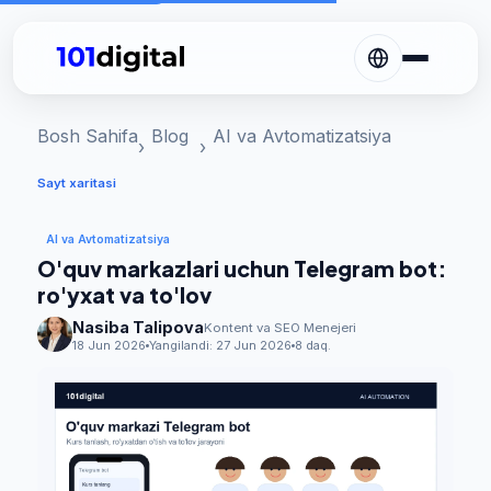
Bosh Sahifa
Blog
AI va Avtomatizatsiya
Sayt xaritasi
AI va Avtomatizatsiya
O'quv markazlari uchun Telegram bot:
ro'yxat va to'lov
Nasiba Talipova
Kontent va SEO Menejeri
18 Jun 2026
Yangilandi:
27 Jun 2026
8 daq.