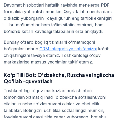
Davomat hisobotlari haftalik ravishda menejerga PDF
formatida yuborilishi mumkin. Qaysi talaba necha dars
o'tkazib yuborganini, qaysi guruh eng tartibli ekanligini
— bu ma'lumotlar ham ta'lim sifatini oshiradi, ham
bo'lishib ketish xavfidagi talabalarni erta aniqlaydi.
Bunday o'zaro bog'liq tizimlarni o'rnatmoqchi
bo'lganlar uchun
CRM integratsiya sahifamizni
ko'rib
chiqishingizni tavsiya etamiz. Toshkentdagi o'quv
markazlariga maxsus yechimlar taklif etamiz.
Ko'p Tilli Bot: O'zbekcha, Ruscha va Inglizcha
Qo'llab-quvvatlash
Toshkentdagi o'quv markazlari aralash aholi
tomonidan xizmat qilinadi: o'zbekcha so'zlashuvchi
oilalar, ruscha so'zlashuvchi oilalar va chet ellik
talabalar. Botingizni uch tilda sozlashingiz mumkin;
foydalanuvchi qaysi tilda xabar yuborsaqo, bot shu