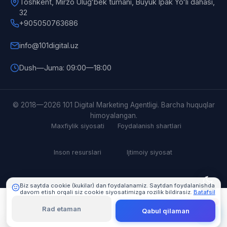
Toshkent, Mirzo Ulugʻbek tumani, Buyuk Ipak Yoʻli dahasi,
32
+905050763686
info@101digital.uz
Dush—Juma: 09:00—18:00
101 Digital
© 2018—2026 101 Digital Marketing Agentligi. Barcha huquqlar
Online
himoyalangan.
Maxfiylik siyosati
Foydalanish shartlari
Inson resurslari
Ijtimoiy siyosat
Biz saytda cookie (kukilar) dan foydalanamiz. Saytdan foydalanishda
davom etish orqali siz cookie siyosatimizga rozilik bildirasiz.
Batafsil
Rad etaman
Qabul qilaman