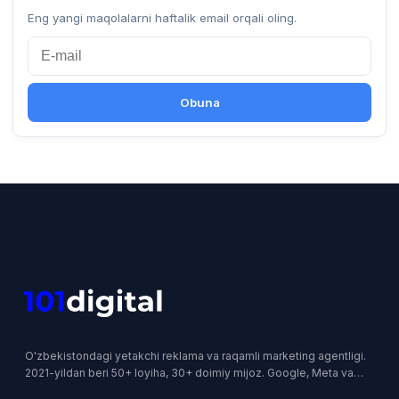
Eng yangi maqolalarni haftalik email orqali oling.
Obuna
O'zbekistondagi yetakchi reklama va raqamli marketing agentligi.
2021-yildan beri 50+ loyiha, 30+ doimiy mijoz. Google, Meta va
Yandex rasmiy hamkori.