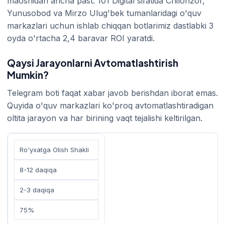
maoshidan ancha past. 101 Digital sifatida Chilonzor,
Yunusobod va Mirzo Ulug'bek tumanlaridagi o'quv
markazlari uchun ishlab chiqqan botlarimiz dastlabki 3
oyda o'rtacha 2,4 baravar ROI yaratdi.
Qaysi Jarayonlarni Avtomatlashtirish
Mumkin?
Telegram boti faqat xabar javob berishdan iborat emas.
Quyida o'quv markazlari ko'proq avtomatlashtiradigan
oltita jarayon va har birining vaqt tejalishi keltirilgan.
Ro'yxatga Olish Shakli
8-12 daqiqa
2-3 daqiqa
75%