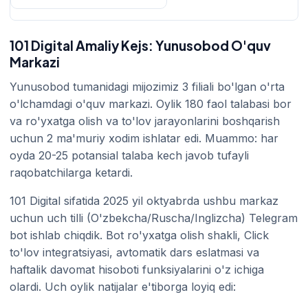
101 Digital Amaliy Kejs: Yunusobod O'quv
Markazi
Yunusobod tumanidagi mijozimiz 3 filiali bo'lgan o'rta
o'lchamdagi o'quv markazi. Oylik 180 faol talabasi bor
va ro'yxatga olish va to'lov jarayonlarini boshqarish
uchun 2 ma'muriy xodim ishlatar edi. Muammo: har
oyda 20-25 potansial talaba kech javob tufayli
raqobatchilarga ketardi.
101 Digital sifatida 2025 yil oktyabrda ushbu markaz
uchun uch tilli (O'zbekcha/Ruscha/Inglizcha) Telegram
bot ishlab chiqdik. Bot ro'yxatga olish shakli, Click
to'lov integratsiyasi, avtomatik dars eslatmasi va
haftalik davomat hisoboti funksiyalarini o'z ichiga
olardi. Uch oylik natijalar e'tiborga loyiq edi: