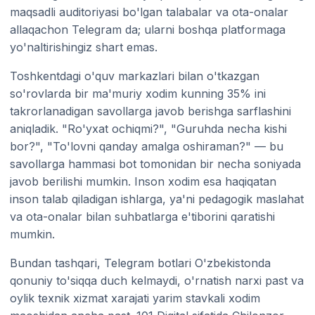
maqsadli auditoriyasi bo'lgan talabalar va ota-onalar
allaqachon Telegram da; ularni boshqa platformaga
yo'naltirishingiz shart emas.
Toshkentdagi o'quv markazlari bilan o'tkazgan
so'rovlarda bir ma'muriy xodim kunning 35% ini
takrorlanadigan savollarga javob berishga sarflashini
aniqladik. "Ro'yxat ochiqmi?", "Guruhda necha kishi
bor?", "To'lovni qanday amalga oshiraman?" — bu
savollarga hammasi bot tomonidan bir necha soniyada
javob berilishi mumkin. Inson xodim esa haqiqatan
inson talab qiladigan ishlarga, ya'ni pedagogik maslahat
va ota-onalar bilan suhbatlarga e'tiborini qaratishi
mumkin.
Bundan tashqari, Telegram botlari O'zbekistonda
qonuniy to'siqqa duch kelmaydi, o'rnatish narxi past va
oylik texnik xizmat xarajati yarim stavkali xodim