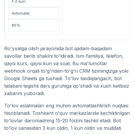
1-2 kun
Avtomatik
85%
Ro'yxatga olish jarayonida bot qadam-baqadam
savollar berib shaklni to'ldiradi. Ism-familiya, telefon,
qaysi kurs, qaysi kun va soat. Bu ma'lumotlar
webhook orqali to'g'ridan-to'g'ri CRM tizimingizga yoki
Google Sheets ga tushadi. To'lov tasdiqlangach, bot
talabani tegishli dars guruhiga qo'shadi va xush kelibsiz
xabarini yuboradi.
To'lov eslatmalari eng muhim avtomatlashtirish nuqtasi
hisoblanadi. Toshkent o'quv markazlarida kechiktirilgan
to'lovlar daromadning 15-20 foizini tashkil etadi. Bot
to'lov sanasidan 3 kun oldin, 1 kun oldin va muddati