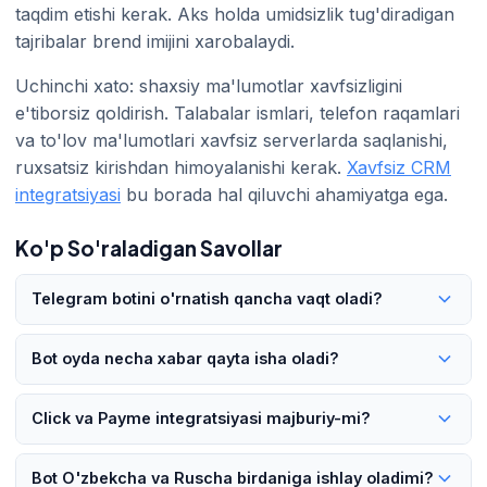
taqdim etishi kerak. Aks holda umidsizlik tug'diradigan
tajribalar brend imijini xarobalaydi.
Uchinchi xato: shaxsiy ma'lumotlar xavfsizligini
e'tiborsiz qoldirish. Talabalar ismlari, telefon raqamlari
va to'lov ma'lumotlari xavfsiz serverlarda saqlanishi,
ruxsatsiz kirishdan himoyalanishi kerak.
Xavfsiz CRM
integratsiyasi
bu borada hal qiluvchi ahamiyatga ega.
Ko'p So'raladigan Savollar
Telegram botini o'rnatish qancha vaqt oladi?
Oddiy bot 1-2 haftada tayyor bo'lishi mumkin. CRM
Bot oyda necha xabar qayta isha oladi?
integratsiyasi, to'lov tizimi ulanishi va ko'p tilli tuzilma talab
qiladigan korporativ yechimlar 3-4 haftada yakunlanadi. 101
Telegram API chegaralari doirasida bot kuniga yuz minglab
Click va Payme integratsiyasi majburiy-mi?
Digital sifatida Toshkentdagi o'quv markazlari uchun o'rtacha
xabarni qayta ishlashi mumkin. 500 talabali o'quv markazi
18 ish kuni ichida kalit topshirish asosida o'rnatamiz.
uchun sig'im hech qachon muammo bo'lmaydi. Server
Yo'q, majburiy emas. Bot to'lov integratsiyasisiz ham faqat
Bot O'zbekcha va Ruscha birdaniga ishlay oladimi?
tomonidagi yagona cheklov hosting rejangizdir.
ro'yxatga olish, ma'lumot berish va eslatish ishlarini bajarishi