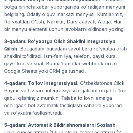
botga birinchi xabar yuborganida ko'radigan menyuni
belgilang. Odatiy o'quv markazi menyusi: Kurslarimiz,
Ro'yxatdan O'tish, Narxlar, Dars Jadvali, Aloqa. Har
bir menyu elementi uchun javoblarni oldindan yozing.
3-qadam: Ro'yxatga Olish Shaklini Integratsiya
Qilish.
Bot qadam-baqadam savol bera ro'yxatga olish
shaklini to'ldiradi. Ism-familiya, telefon, qaysi kurs,
qaysi kun va soat. Bu ma'lumotlar webhook orqali
Google Sheets yoki CRM ga tushadi.
4-qadam: To'lov Integratsiyasi.
O'zbekistonda Click,
Payme va Uzcard integratsiyasi orqali bot orqali to'lov
qabul qilishingiz mumkin. Talaba to'lovni amalga
oshirgach bot avtomatik tasdiqlash xabarini yuboradi
va ro'yxatni faollashtiradi.
5-qadam: Avtomatik Bildirishnomalarni Sozlash.
Dars kuni eslatmasi (1 kun oldin), to'lov eslatmasi (3