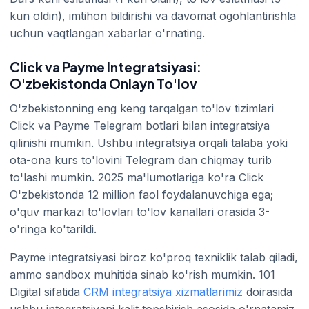
kun oldin), imtihon bildirishi va davomat ogohlantirishla
uchun vaqtlangan xabarlar o'rnating.
Click va Payme Integratsiyasi:
O'zbekistonda Onlayn To'lov
O'zbekistonning eng keng tarqalgan to'lov tizimlari
Click va Payme Telegram botlari bilan integratsiya
qilinishi mumkin. Ushbu integratsiya orqali talaba yoki
ota-ona kurs to'lovini Telegram dan chiqmay turib
to'lashi mumkin. 2025 ma'lumotlariga ko'ra Click
O'zbekistonda 12 million faol foydalanuvchiga ega;
o'quv markazi to'lovlari to'lov kanallari orasida 3-
o'ringa ko'tarildi.
Payme integratsiyasi biroz ko'proq texniklik talab qiladi,
ammo sandbox muhitida sinab ko'rish mumkin. 101
Digital sifatida
CRM integratsiya xizmatlarimiz
doirasida
ushbu integratsiyani kalit topshirish asosida o'rnatamiz.