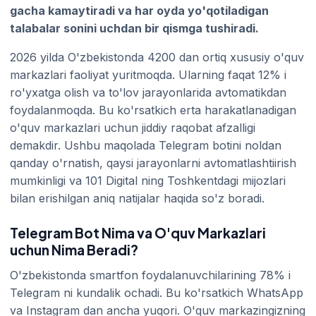
gacha kamaytiradi va har oyda yo'qotiladigan
talabalar sonini uchdan bir qismga tushiradi.
2026 yilda O'zbekistonda 4200 dan ortiq xususiy o'quv
markazlari faoliyat yuritmoqda. Ularning faqat 12% i
ro'yxatga olish va to'lov jarayonlarida avtomatikdan
foydalanmoqda. Bu ko'rsatkich erta harakatlanadigan
o'quv markazlari uchun jiddiy raqobat afzalligi
demakdir. Ushbu maqolada Telegram botini noldan
qanday o'rnatish, qaysi jarayonlarni avtomatlashtiirish
mumkinligi va 101 Digital ning Toshkentdagi mijozlari
bilan erishilgan aniq natijalar haqida so'z boradi.
Telegram Bot Nima va O'quv Markazlari
uchun Nima Beradi?
O'zbekistonda smartfon foydalanuvchilarining 78% i
Telegram ni kundalik ochadi. Bu ko'rsatkich WhatsApp
va Instagram dan ancha yuqori. O'quv markazingizning