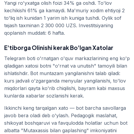
Yangi ro'yxatga olish foizi 34% ga oshdi. To'lov
kechikishi 61% ga kamaydi. Ma'muriy xodim ehtiyoji 2
to'liq ish kunidan 1 yarim ish kuniga tushdi. Oylik sof
tejash taxminan 2 300 000 UZS. Investitsiyaning
qoplanish muddati: 6 hafta.
E'tiborga Olinishi kerak Bo'lgan Xatolar
Telegram boti o'rnatgan o'quv markazlarining eng ko'p
qiladigan xatosi botni "o'rnat va unutish" tamoyili bilan
ishlatishdir. Bot muntazam yangilanishni talab qiladi:
kurs jadvali o'zgarganda menyular yangilanishi, to'lov
miqdorlari qayta ko'rib chiqilishi, bayram kabi maxsus
kunlarda xabarlar sozlanishi kerak.
Ikkinchi keng tarqalgan xato — bot barcha savollarga
javob bera oladi deb o'ylash. Pedagogik maslahat,
shikoyat boshqaruvi va favqulodda holatlar uchun bot
albatta "Mutaxassis bilan gaplashing" imkoniyatini