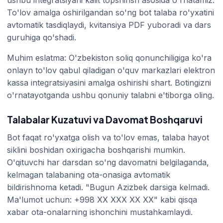
To'lov amalga oshirilgandan so'ng bot talaba ro'yxatini
avtomatik tasdiqlaydi, kvitansiya PDF yuboradi va dars
guruhiga qo'shadi.
Muhim eslatma: O'zbekiston soliq qonunchiligiga ko'ra
onlayn to'lov qabul qiladigan o'quv markazlari elektron
kassa integratsiyasini amalga oshirishi shart. Botingizni
o'rnatayotganda ushbu qonuniy talabni e'tiborga oling.
Talabalar Kuzatuvi va Davomat Boshqaruvi
Bot faqat ro'yxatga olish va to'lov emas, talaba hayot
siklini boshidan oxirigacha boshqarishi mumkin.
O'qituvchi har darsdan so'ng davomatni belgilaganda,
kelmagan talabaning ota-onasiga avtomatik
bildirishnoma ketadi. "Bugun Azizbek darsiga kelmadi.
Ma'lumot uchun: +998 XX XXX XX XX" kabi qisqa
xabar ota-onalarning ishonchini mustahkamlaydi.