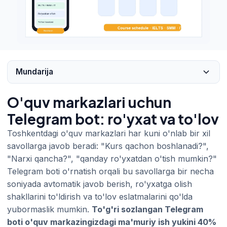
Mundarija
O'quv markazlari uchun
Telegram bot: ro'yxat va to'lov
Toshkentdagi o'quv markazlari har kuni o'nlab bir xil
savollarga javob beradi: "Kurs qachon boshlanadi?",
"Narxi qancha?", "qanday ro'yxatdan o'tish mumkin?"
Telegram boti o'rnatish orqali bu savollarga bir necha
soniyada avtomatik javob berish, ro'yxatga olish
shakllarini to'ldirish va to'lov eslatmalarini qo'lda
yubormaslik mumkin.
To'g'ri sozlangan Telegram
boti o'quv markazingizdagi ma'muriy ish yukini 40%