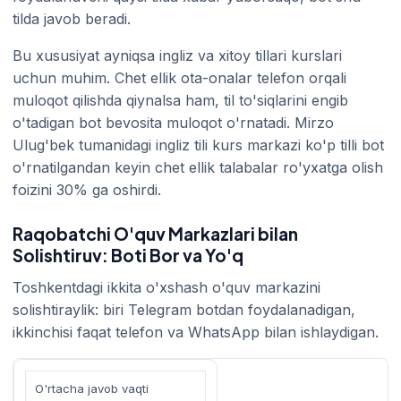
tilda javob beradi.
Bu xususiyat ayniqsa ingliz va xitoy tillari kurslari
uchun muhim. Chet ellik ota-onalar telefon orqali
muloqot qilishda qiynalsa ham, til to'siqlarini engib
o'tadigan bot bevosita muloqot o'rnatadi. Mirzo
Ulug'bek tumanidagi ingliz tili kurs markazi ko'p tilli bot
o'rnatilgandan keyin chet ellik talabalar ro'yxatga olish
foizini 30% ga oshirdi.
Raqobatchi O'quv Markazlari bilan
Solishtiruv: Boti Bor va Yo'q
Toshkentdagi ikkita o'xshash o'quv markazini
solishtiraylik: biri Telegram botdan foydalanadigan,
ikkinchisi faqat telefon va WhatsApp bilan ishlaydigan.
O'rtacha javob vaqti