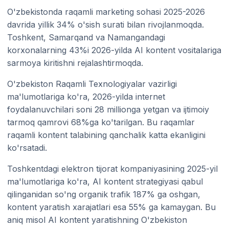
O'zbekistonda raqamli marketing sohasi 2025-2026
davrida yillik 34% o'sish surati bilan rivojlanmoqda.
Toshkent, Samarqand va Namangandagi
korxonalarning 43%i 2026-yilda AI kontent vositalariga
sarmoya kiritishni rejalashtirmoqda.
O'zbekiston Raqamli Texnologiyalar vazirligi
ma'lumotlariga ko'ra, 2026-yilda internet
foydalanuvchilari soni 28 millionga yetgan va ijtimoiy
tarmoq qamrovi 68%ga ko'tarilgan. Bu raqamlar
raqamli kontent talabining qanchalik katta ekanligini
ko'rsatadi.
Toshkentdagi elektron tijorat kompaniyasining 2025-yil
ma'lumotlariga ko'ra, AI kontent strategiyasi qabul
qilinganidan so'ng organik trafik 187% ga oshgan,
kontent yaratish xarajatlari esa 55% ga kamaygan. Bu
aniq misol AI kontent yaratishning O'zbekiston