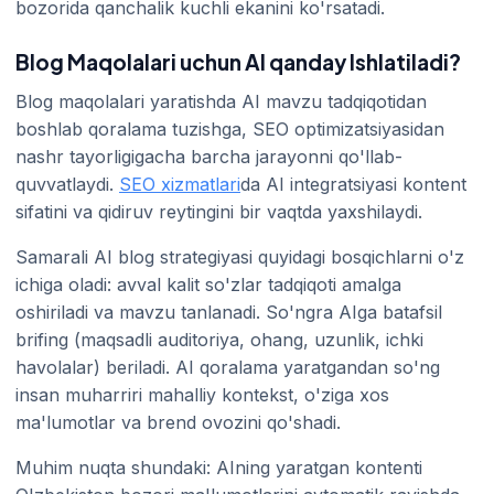
bozorida qanchalik kuchli ekanini ko'rsatadi.
Blog Maqolalari uchun AI qanday Ishlatiladi?
Blog maqolalari yaratishda AI mavzu tadqiqotidan
boshlab qoralama tuzishga, SEO optimizatsiyasidan
nashr tayorligigacha barcha jarayonni qo'llab-
quvvatlaydi.
SEO xizmatlari
da AI integratsiyasi kontent
sifatini va qidiruv reytingini bir vaqtda yaxshilaydi.
Samarali AI blog strategiyasi quyidagi bosqichlarni o'z
ichiga oladi: avval kalit so'zlar tadqiqoti amalga
oshiriladi va mavzu tanlanadi. So'ngra AIga batafsil
brifing (maqsadli auditoriya, ohang, uzunlik, ichki
havolalar) beriladi. AI qoralama yaratgandan so'ng
insan muharriri mahalliy kontekst, o'ziga xos
ma'lumotlar va brend ovozini qo'shadi.
Muhim nuqta shundaki: AIning yaratgan kontenti