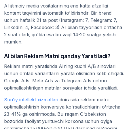
AI ijtimoiy media vositalarining eng katta afzalligi
kontent taqvimini avtomatik to'ldirishdir. Bir brend
uchun haftalik 21 ta post (Instagram: 7, Telegram: 7,
LinkedIn: 4, Facebook: 3) AI bilan tayyorlash o'rtacha
2 soat oladi, qo'lda esa bu vaqt 14-20 soatga yetishi
mumkin.
AI bilan Reklam Matni qanday Yaratiladi?
Reklam matni yaratishda AIning kuchi A/B sinovlari
uchun o'nlab variantlarni yarata olishidan kelib chiqadi.
Google Ads, Meta Ads va Telegram Ads uchun
optimallashtirilgan matnlar soniyalar ichida yaratiladi.
Sun'iy intellekt xizmatlari
doirasida reklam matni
optimallashtirish konversiya ko'rsatkichlarini o'rtacha
23-41% ga oshirmoqda. Bu raqam O'zbekiston
bozorida faoliyat yurituvchi korxona uchun oyiga
qo'shimcha 15.000-30.000 USD daromad ma'nosini