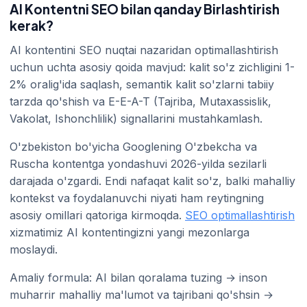
AI Kontentni SEO bilan qanday Birlashtirish
kerak?
AI kontentini SEO nuqtai nazaridan optimallashtirish
uchun uchta asosiy qoida mavjud: kalit so'z zichligini 1-
2% oralig'ida saqlash, semantik kalit so'zlarni tabiiy
tarzda qo'shish va E-E-A-T (Tajriba, Mutaxassislik,
Vakolat, Ishonchlilik) signallarini mustahkamlash.
O'zbekiston bo'yicha Googlening O'zbekcha va
Ruscha kontentga yondashuvi 2026-yilda sezilarli
darajada o'zgardi. Endi nafaqat kalit so'z, balki mahalliy
kontekst va foydalanuvchi niyati ham reytingning
asosiy omillari qatoriga kirmoqda.
SEO optimallashtirish
xizmatimiz AI kontentingizni yangi mezonlarga
moslaydi.
Amaliy formula: AI bilan qoralama tuzing → inson
muharrir mahalliy ma'lumot va tajribani qo'shsin →