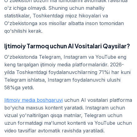
O'zbekiston bozori ma'lumotlarini avtomatik ravishda
o'z ichiga olmaydi. Shuning uchun mahalliy
statistikalar, Toshkentdagi mijoz hikoyalari va
O'zbekistonga xos misollar albatta inson tomonidan
qo'shilishi kerak.
Ijtimoiy Tarmoq uchun AI Vositalari Qaysilar?
O'zbekistonda Telegram, Instagram va YouTube eng
keng tarqalgan ijtimoiy media platformalaridir. 2026-
yilda Toshkentdagi foydalanuvchilarning 71%i har kuni
Telegram ishlatsa, Instagram foydalanuvchi ulushi
58%ga yetdi.
Ijtimoiy media boshqaruvi
uchun AI vositalari platforma
bo'yicha maxsus kontent yaratadi. Instagram uchun
vizual yo'naltirilgan qisqa matnlar, Telegram uchun
uzun formatdagi ma'lumot kontenti va YouTube uchun
video tavsiflar avtomatik ravishda yaratiladi.