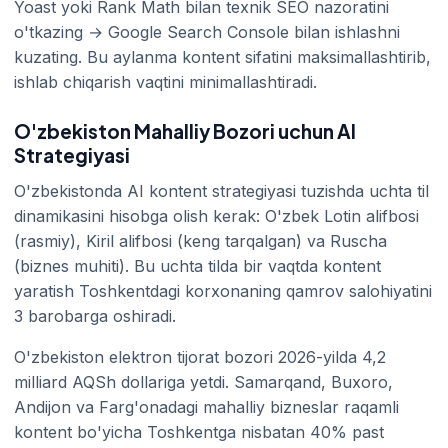
Yoast yoki Rank Math bilan texnik SEO nazoratini
o'tkazing → Google Search Console bilan ishlashni
kuzating. Bu aylanma kontent sifatini maksimallashtirib,
ishlab chiqarish vaqtini minimallashtiradi.
O'zbekiston Mahalliy Bozori uchun AI
Strategiyasi
O'zbekistonda AI kontent strategiyasi tuzishda uchta til
dinamikasini hisobga olish kerak: O'zbek Lotin alifbosi
(rasmiy), Kiril alifbosi (keng tarqalgan) va Ruscha
(biznes muhiti). Bu uchta tilda bir vaqtda kontent
yaratish Toshkentdagi korxonaning qamrov salohiyatini
3 barobarga oshiradi.
O'zbekiston elektron tijorat bozori 2026-yilda 4,2
milliard AQSh dollariga yetdi. Samarqand, Buxoro,
Andijon va Farg'onadagi mahalliy bizneslar raqamli
kontent bo'yicha Toshkentga nisbatan 40% past