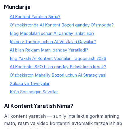
Mundarija
AI Kontent Yaratish Nima?
O'zbekistonda AI Kontent Bozori qanday O'smoqda?
Blog Maqolalari uchun AI qanday Ishlatiladi?
Ijtimoiy Tarmoq uchun AI Vositalari Qaysilar?
AI bilan Reklam Matni qanday Yaratiladi?
Eng Yaxshi AI Kontent Vositalari Taqqoslash 2026
AI Kontentni SEO bilan qanday Birlashtirish kerak?
O'zbekiston Mahalliy Bozori uchun AI Strategiyasi
Xulosa va Tavsiyalar
Ko'p Soriladigan Savollar
AI Kontent Yaratish Nima?
AI kontent yaratish — sun'iy intellekt algoritmlarining
matn, rasm va video kontentni avtomatik tarzda ishlab