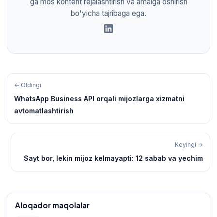
ga mos kontent rejalashtirish va amalga oshirish
bo'yicha tajribaga ega.
← Oldingi
WhatsApp Business API orqali mijozlarga xizmatni
avtomatlashtirish
Keyingi →
Sayt bor, lekin mijoz kelmayapti: 12 sabab va yechim
Aloqador maqolalar