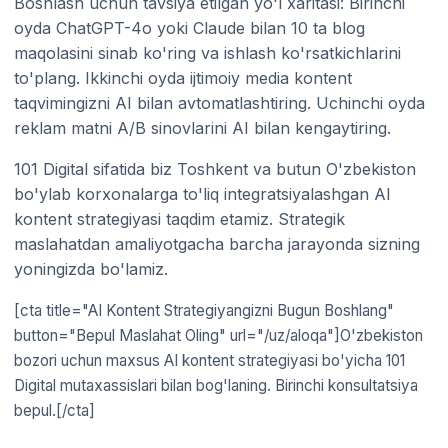
Boshlash uchun tavsiya etilgan yo'l xaritasi: Birinchi
oyda ChatGPT-4o yoki Claude bilan 10 ta blog
maqolasini sinab ko'ring va ishlash ko'rsatkichlarini
to'plang. Ikkinchi oyda ijtimoiy media kontent
taqvimingizni AI bilan avtomatlashtiring. Uchinchi oyda
reklam matni A/B sinovlarini AI bilan kengaytiring.
101 Digital sifatida biz Toshkent va butun O'zbekiston
bo'ylab korxonalarga to'liq integratsiyalashgan AI
kontent strategiyasi taqdim etamiz. Strategik
maslahatdan amaliyotgacha barcha jarayonda sizning
yoningizda bo'lamiz.
[cta title="AI Kontent Strategiyangizni Bugun Boshlang"
button="Bepul Maslahat Oling" url="/uz/aloqa"]O'zbekiston
bozori uchun maxsus AI kontent strategiyasi bo'yicha 101
Digital mutaxassislari bilan bog'laning. Birinchi konsultatsiya
bepul.[/cta]