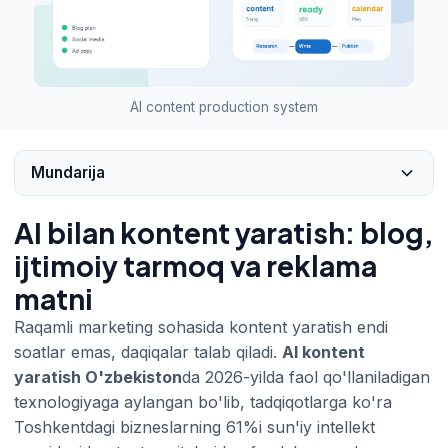
AI content production system
Mundarija
AI bilan kontent yaratish: blog,
ijtimoiy tarmoq va reklama
matni
Raqamli marketing sohasida kontent yaratish endi
soatlar emas, daqiqalar talab qiladi.
AI kontent
yaratish O'zbekiston
da 2026-yilda faol qo'llaniladigan
texnologiyaga aylangan bo'lib, tadqiqotlarga ko'ra
Toshkentdagi bizneslarning 61%i sun'iy intellekt