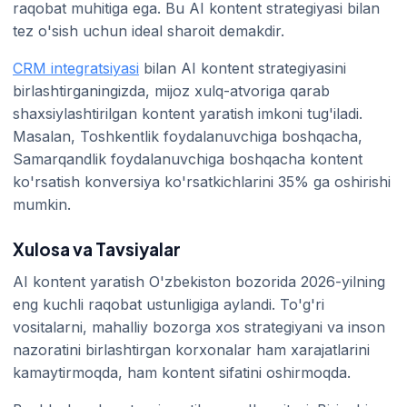
raqobat muhitiga ega. Bu AI kontent strategiyasi bilan
tez o'sish uchun ideal sharoit demakdir.
CRM integratsiyasi
bilan AI kontent strategiyasini
birlashtirganingizda, mijoz xulq-atvoriga qarab
shaxsiylashtirilgan kontent yaratish imkoni tug'iladi.
Masalan, Toshkentlik foydalanuvchiga boshqacha,
Samarqandlik foydalanuvchiga boshqacha kontent
ko'rsatish konversiya ko'rsatkichlarini 35% ga oshirishi
mumkin.
Xulosa va Tavsiyalar
AI kontent yaratish O'zbekiston bozorida 2026-yilning
eng kuchli raqobat ustunligiga aylandi. To'g'ri
vositalarni, mahalliy bozorga xos strategiyani va inson
nazoratini birlashtirgan korxonalar ham xarajatlarini
kamaytirmoqda, ham kontent sifatini oshirmoqda.