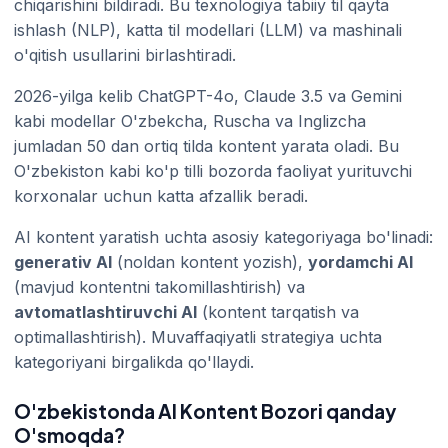
chiqarishini bildiradi. Bu texnologiya tabiiy til qayta
ishlash (NLP), katta til modellari (LLM) va mashinali
o'qitish usullarini birlashtiradi.
2026-yilga kelib ChatGPT-4o, Claude 3.5 va Gemini
kabi modellar O'zbekcha, Ruscha va Inglizcha
jumladan 50 dan ortiq tilda kontent yarata oladi. Bu
O'zbekiston kabi ko'p tilli bozorda faoliyat yurituvchi
korxonalar uchun katta afzallik beradi.
AI kontent yaratish uchta asosiy kategoriyaga bo'linadi:
generativ AI
(noldan kontent yozish),
yordamchi AI
(mavjud kontentni takomillashtirish) va
avtomatlashtiruvchi AI
(kontent tarqatish va
optimallashtirish). Muvaffaqiyatli strategiya uchta
kategoriyani birgalikda qo'llaydi.
O'zbekistonda AI Kontent Bozori qanday
O'smoqda?