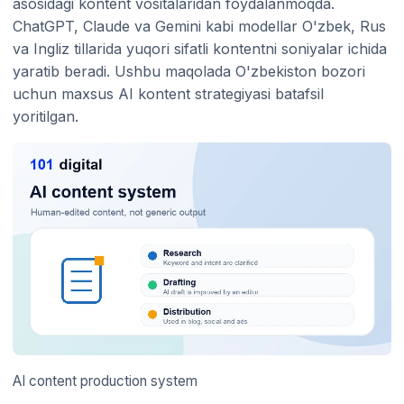
asosidagi kontent vositalaridan foydalanmoqda.
ChatGPT, Claude va Gemini kabi modellar O'zbek, Rus
va Ingliz tillarida yuqori sifatli kontentni soniyalar ichida
yaratib beradi. Ushbu maqolada O'zbekiston bozori
uchun maxsus AI kontent strategiyasi batafsil
yoritilgan.
AI content production system