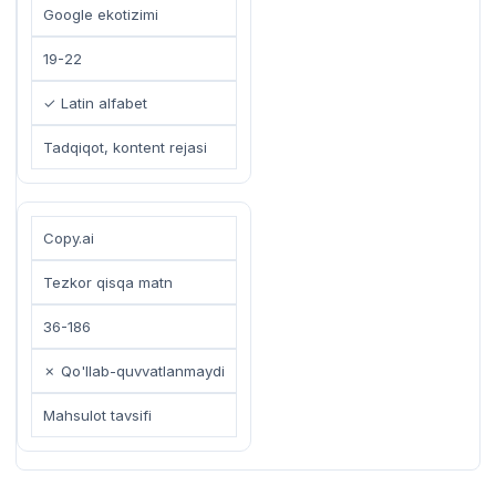
Google ekotizimi
19-22
✓ Latin alfabet
Tadqiqot, kontent rejasi
Copy.ai
Tezkor qisqa matn
36-186
✗ Qo'llab-quvvatlanmaydi
Mahsulot tavsifi