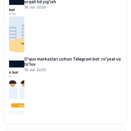
orqali lid yig'ish
18 Jun 2026
O'quv markazlari uchun Telegram bot: ro'yxat va
to'lov
18 Jun 2026