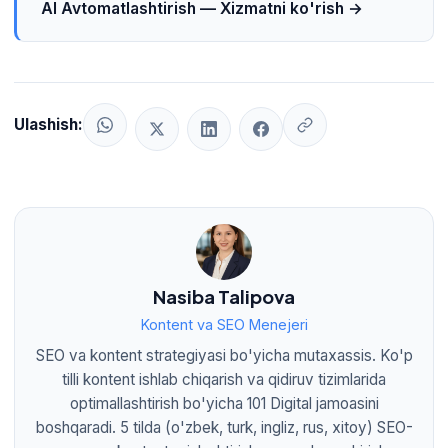
izchilligini saqlaydi.
AI Avtomatlashtirish — Xizmatni ko'rish →
Ulashish:
Nasiba Talipova
Kontent va SEO Menejeri
SEO va kontent strategiyasi bo'yicha mutaxassis. Ko'p
tilli kontent ishlab chiqarish va qidiruv tizimlarida
optimallashtirish bo'yicha 101 Digital jamoasini
boshqaradi. 5 tilda (o'zbek, turk, ingliz, rus, xitoy) SEO-