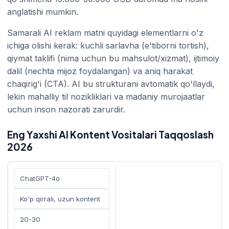
anglatishi mumkin.
Samarali AI reklam matni quyidagi elementlarni o'z
ichiga olishi kerak: kuchli sarlavha (e'tiborni tortish),
qiymat taklifi (nima uchun bu mahsulot/xizmat), ijtimoiy
dalil (nechta mijoz foydalangan) va aniq harakat
chaqirig'i (CTA). AI bu strukturani avtomatik qo'llaydi,
lekin mahalliy til nozikliklari va madaniy murojaatlar
uchun inson nazorati zarurdir.
Eng Yaxshi AI Kontent Vositalari Taqqoslash
2026
ChatGPT-4o
Ko'p qirrali, uzun kontent
20-30