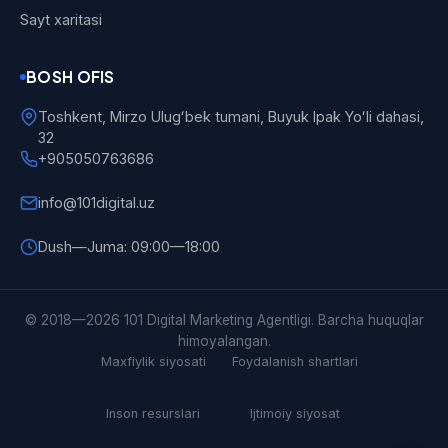
Sayt xaritasi
BOSH OFIS
Toshkent, Mirzo Ulugʻbek tumani, Buyuk Ipak Yoʻli dahasi,
32
+905050763686
info@101digital.uz
Dush—Juma: 09:00—18:00
101 Digital
© 2018—2026 101 Digital Marketing Agentligi. Barcha huquqlar
Online
himoyalangan.
Maxfiylik siyosati
Foydalanish shartlari
Inson resurslari
Ijtimoiy siyosat