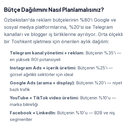
Bütçe Dağılımını Nasıl Planlamalısınız?
Özbekistan'da reklam bütçelerinin %80'i Google ve
sosyal medya platformlarına, %20'si ise Telegram
kanalları ve blogger iş birliklerine ayrılıyor. Orta ölçekli
bir Toshkent işletmesi için önerilen aylık dağılım:
Telegram kanal yönetimi + reklam:
Bütçenin %35'i —
en yüksek ROI potansiyeli
Instagram Ads + içerik üretimi:
Bütçenin %25'i —
görsel ağırlıklı sektörler için ideal
Google Ads (arama + display):
Bütçenin %20'i — niyet
bazlı trafik
YouTube + TikTok video üretimi:
Bütçenin %10'u —
marka bilinirliği
Facebook + LinkedIn:
Bütçenin %10'u — B2B ve niş
segmentler