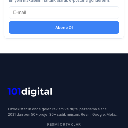
En yeni makaleleri haftalık olarak e-postana gönderelim.
Abone Ol
Özbekistan'ın önde gelen reklam ve dijital pazarlama ajansı.
2021'dan beri 50+ proje, 30+ sadık müşteri. Resmi Google, Meta
ve Yandex İş Ortağı.
RESMI ORTAKLAR