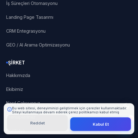
İş Süreçleri Otomasyonu
Landing Page Tasarımı
CRM Entegrasyonu
GEO / AI Arama Optimizasyonu
101 Digital
Çevrimiçi
ŞIRKET
Hakkımızda
Ekibimiz
Nasıl Çalışıyoruz
Bu web sitesi, deneyiminizi geliştirmek için çerezler kullanmaktadır.
Siteyi kullanmaya devam ederek çerez politikamızı kabul etmiş
olursunuz.
Detaylı Bilgi
Prensiplerimiz
Reddet
Kabul Et
Portfolyo