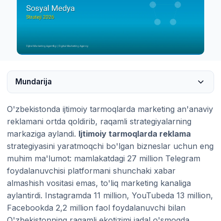
Mundarija
O'zbekistonda ijtimoiy tarmoqlarda marketing an'anaviy
reklamani ortda qoldirib, raqamli strategiyalarning
markaziga aylandi.
Ijtimoiy tarmoqlarda reklama
strategiyasini yaratmoqchi bo'lgan bizneslar uchun eng
muhim ma'lumot: mamlakatdagi 27 million Telegram
foydalanuvchisi platformani shunchaki xabar
almashish vositasi emas, to'liq marketing kanaliga
aylantirdi. Instagramda 11 million, YouTubeda 13 million,
Facebookda 2,2 million faol foydalanuvchi bilan
O'zbekistonning raqamli ekotizimi jadal o'smoqda.