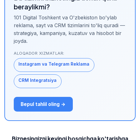
beraylikmi?
101 Digital Toshkent va O'zbekiston bo'ylab
reklama, sayt va CRM tizimlarini to'liq quradi —
strategiya, kampaniya, kuzatuv va hisobot bir
joyda.
ALOQADOR XIZMATLAR:
Instagram va Telegram Reklama
CRM Integratsiya
Bepul tahlil oling →
Biznesingizni keyingi bosqichga ko'tarishga