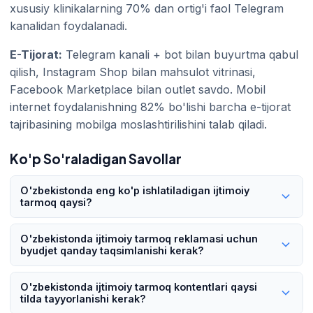
xususiy klinikalarning 70% dan ortig'i faol Telegram
kanalidan foydalanadi.
E-Tijorat:
Telegram kanali + bot bilan buyurtma qabul
qilish, Instagram Shop bilan mahsulot vitrinasi,
Facebook Marketplace bilan outlet savdo. Mobil
internet foydalanishning 82% bo'lishi barcha e-tijorat
tajribasining mobilga moslashtirilishini talab qiladi.
Ko'p So'raladigan Savollar
O'zbekistonda eng ko'p ishlatiladigan ijtimoiy
tarmoq qaysi?
O'zbekistonda eng ko'p ishlatiladigan ijtimoiy tarmoq
O'zbekistonda ijtimoiy tarmoq reklamasi uchun
Telegramdir. 27 million foydalanuvchi (aholining 76%i), kunlik
byudjet qanday taqsimlanishi kerak?
1,3 milliard ko'rish, 174 ming kanal va 31 ming guruh bilan
O'zbekistonda reklama byudjetlarining 80%i Google va
Telegram aniq yetakchi. Ikkinchi o'rinda oylik 13 million faol
O'zbekistonda ijtimoiy tarmoq kontentlari qaysi
ijtimoiy tarmoq platformalariga, 20%i Telegram kanallari va
foydalanuvchi bilan YouTube, uchinchi o'rinda 11 million
tilda tayyorlanishi kerak?
influencer hamkorliklariga ajratiladi. Tavsiya etilgan taqsimot: