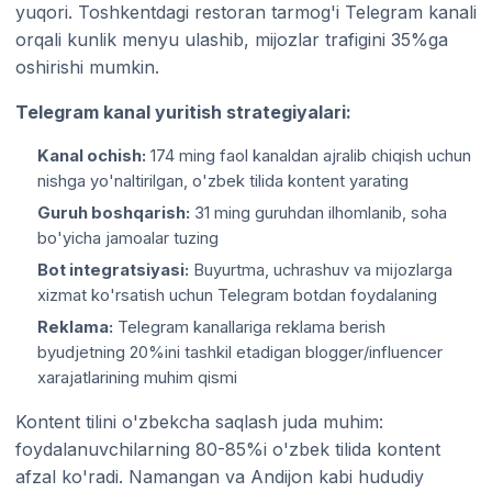
yuqori. Toshkentdagi restoran tarmog'i Telegram kanali
orqali kunlik menyu ulashib, mijozlar trafigini 35%ga
oshirishi mumkin.
Telegram kanal yuritish strategiyalari:
Kanal ochish:
174 ming faol kanaldan ajralib chiqish uchun
nishga yo'naltirilgan, o'zbek tilida kontent yarating
Guruh boshqarish:
31 ming guruhdan ilhomlanib, soha
bo'yicha jamoalar tuzing
Bot integratsiyasi:
Buyurtma, uchrashuv va mijozlarga
xizmat ko'rsatish uchun Telegram botdan foydalaning
Reklama:
Telegram kanallariga reklama berish
byudjetning 20%ini tashkil etadigan blogger/influencer
xarajatlarining muhim qismi
Kontent tilini o'zbekcha saqlash juda muhim:
foydalanuvchilarning 80-85%i o'zbek tilida kontent
afzal ko'radi. Namangan va Andijon kabi hududiy