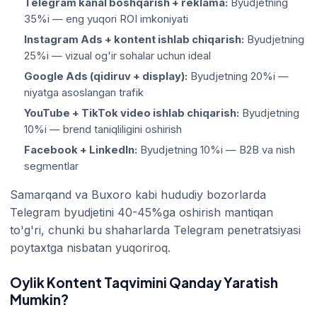
Telegram kanal boshqarish + reklama:
Byudjetning
35%i — eng yuqori ROI imkoniyati
Instagram Ads + kontent ishlab chiqarish:
Byudjetning
25%i — vizual og'ir sohalar uchun ideal
Google Ads (qidiruv + display):
Byudjetning 20%i —
niyatga asoslangan trafik
YouTube + TikTok video ishlab chiqarish:
Byudjetning
10%i — brend taniqliligini oshirish
Facebook + LinkedIn:
Byudjetning 10%i — B2B va nish
segmentlar
Samarqand va Buxoro kabi hududiy bozorlarda
Telegram byudjetini 40-45%ga oshirish mantiqan
to'g'ri, chunki bu shaharlarda Telegram penetratsiyasi
poytaxtga nisbatan yuqoriroq.
Oylik Kontent Taqvimini Qanday Yaratish
Mumkin?