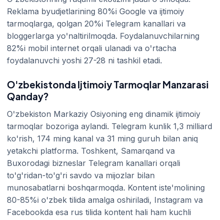
Reklama byudjetlarining 80%i Google va ijtimoiy
tarmoqlarga, qolgan 20%i Telegram kanallari va
bloggerlarga yo'naltirilmoqda. Foydalanuvchilarning
82%i mobil internet orqali ulanadi va o'rtacha
foydalanuvchi yoshi 27-28 ni tashkil etadi.
O'zbekistonda Ijtimoiy Tarmoqlar Manzarasi
Qanday?
O'zbekiston Markaziy Osiyoning eng dinamik ijtimoiy
tarmoqlar bozoriga aylandi. Telegram kunlik 1,3 milliard
ko'rish, 174 ming kanal va 31 ming guruh bilan aniq
yetakchi platforma. Toshkent, Samarqand va
Buxorodagi bizneslar Telegram kanallari orqali
to'g'ridan-to'g'ri savdo va mijozlar bilan
munosabatlarni boshqarmoqda. Kontent iste'molining
80-85%i o'zbek tilida amalga oshiriladi, Instagram va
Facebookda esa rus tilida kontent hali ham kuchli