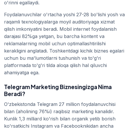
o'rinni egallaydi.
Foydalanuvchilar o'rtacha yoshi 27-28 bo'lishi yosh va
raqamli texnologiyalarga moyil auditoriyaga xizmat
qilish imkoniyatini beradi. Mobil internet foydalanish
darajasi 82%ga yetgan, bu barcha kontent va
reklamalarning mobil uchun optimallashtirilishi
kerakligini anglatadi. Toshkentdagi kichik biznes egalari
uchun bu ma'lumotlarni tushunish va to'g'ri
platformada to'g'ri tilda aloqa qilish hal qiluvchi
ahamiyatga ega.
Telegram Marketing Biznesingizga Nima
Beradi?
O'zbekistonda Telegram 27 million foydalanuvchisi
bilan (aholining 76%i) raqibsiz marketing kanalidir.
Kunlik 1,3 milliard ko'rish bilan organik yetib borish
ko'rsatkichi Instagram va Facebooknikidan ancha