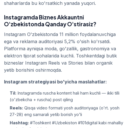
shaharlarda bu ko'rsatkich yanada yuqori.
Instagramda Biznes Akkauntni
O'zbekistonda Qanday O'stirasiz?
Instagram O'zbekistonda 11 million foydalanuvchiga
ega va reklama auditoriyasi 5,2% o'sish ko'rsatdi.
Platforma ayniqsa moda, go'zallik, gastronomiya va
elektron tijorat sohalarida kuchli. Toshkentdagi butik
bizneslar Instagram Reels va Stories bilan organik
yetib borishini oshirmoqda.
Instagram strategiyasi bo'yicha maslahatlar:
Til:
Instagramda ruscha kontent hali ham kuchli — ikki tilli
(o'zbekcha + ruscha) post qiling
Reels:
Qisqa video formati yosh auditoriyaga (o'rt. yosh
27-28) eng samarali yetib borish yo'li
Hashtag:
#Toshkent #Uzbekiston #101digital kabi mahalliy