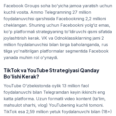
Facebook Groups soha bo'yicha jamoa yaratish uchun
kuchli vosita. Ammo Telegramning 27 million
foydalanuvchisi qarshisida Facebookning 2,2 millioni
cheklangan. Shuning uchun Facebookni yolg'iz emas,
ko'p platformali strategiyaning to'ldiruvchi qismi sifatida
joylashtirish kerak. VK va Odnoklassiklarning jami 2
million foydalanuvchisi bilan birga baholanganda, rus
tiliga yo'naltirilgan platformalar segmentida Facebook
yanada muhim rol o'ynaydi.
TikTok va YouTube Strategiyasi Qanday
Bo'lishi Kerak?
YouTube O'zbekistonda oylik 13 million faol
foydalanuvchi bilan Telegramdan keyin ikkinchi eng
katta platforma. Uzun formatli video kontent (ta'lim,
mahsulot sharhi, vlog) YouTubening kuchli tomoni.
TikTok esa 2,59 million yetuk foydalanuvchi bilan (18+)