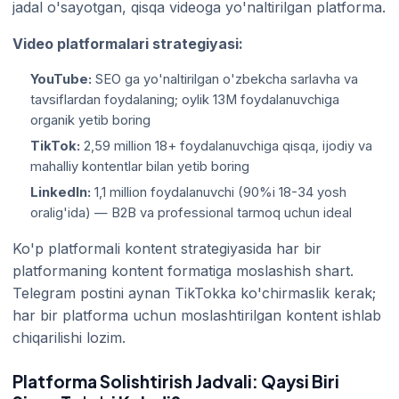
jadal o'sayotgan, qisqa videoga yo'naltirilgan platforma.
Video platformalari strategiyasi:
YouTube:
SEO ga yo'naltirilgan o'zbekcha sarlavha va
tavsiflardan foydalaning; oylik 13M foydalanuvchiga
organik yetib boring
TikTok:
2,59 million 18+ foydalanuvchiga qisqa, ijodiy va
mahalliy kontentlar bilan yetib boring
LinkedIn:
1,1 million foydalanuvchi (90%i 18-34 yosh
oralig'ida) — B2B va professional tarmoq uchun ideal
Ko'p platformali kontent strategiyasida har bir
platformaning kontent formatiga moslashish shart.
Telegram postini aynan TikTokka ko'chirmaslik kerak;
har bir platforma uchun moslashtirilgan kontent ishlab
chiqarilishi lozim.
Platforma Solishtirish Jadvali: Qaysi Biri