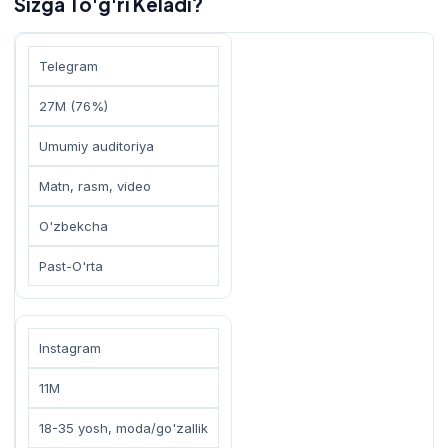
Sizga To'g'ri Keladi?
Telegram
27M (76%)
Umumiy auditoriya
Matn, rasm, video
O'zbekcha
Past-O'rta
Instagram
11M
18-35 yosh, moda/go'zallik