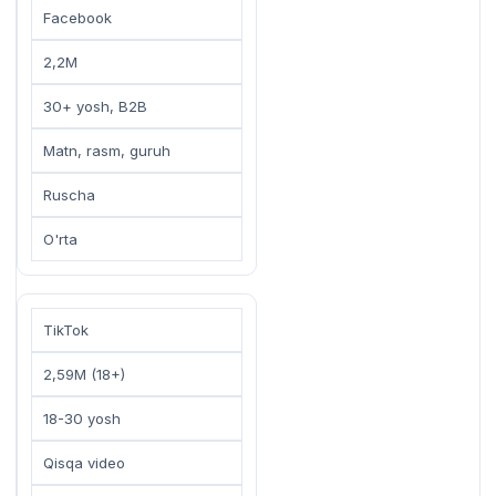
Facebook
2,2M
30+ yosh, B2B
Matn, rasm, guruh
Ruscha
O'rta
TikTok
2,59M (18+)
18-30 yosh
Qisqa video