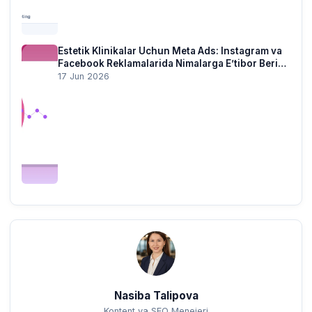
Estetik Klinikalar Uchun Meta Ads: Instagram va
Facebook Reklamalarida Nimalarga E’tibor Berish
Kerak?
17 Jun 2026
Nasiba Talipova
Kontent va SEO Menejeri