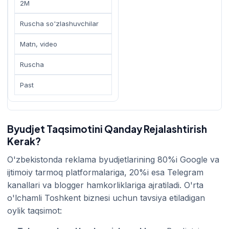
2M
Ruscha so'zlashuvchilar
Matn, video
Ruscha
Past
Byudjet Taqsimotini Qanday Rejalashtirish
Kerak?
O'zbekistonda reklama byudjetlarining 80%i Google va
ijtimoiy tarmoq platformalariga, 20%i esa Telegram
kanallari va blogger hamkorliklariga ajratiladi. O'rta
o'lchamli Toshkent biznesi uchun tavsiya etiladigan
oylik taqsimot: