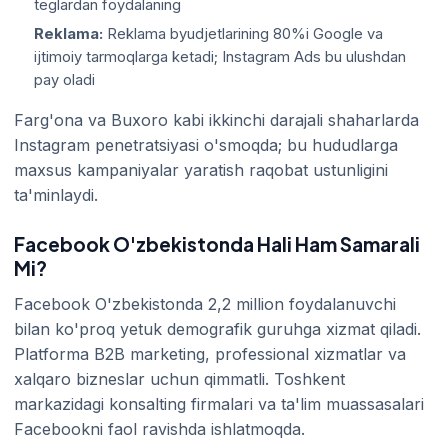
teglardan foydalaning
Reklama:
Reklama byudjetlarining 80%i Google va
ijtimoiy tarmoqlarga ketadi; Instagram Ads bu ulushdan
pay oladi
Farg'ona va Buxoro kabi ikkinchi darajali shaharlarda
Instagram penetratsiyasi o'smoqda; bu hududlarga
maxsus kampaniyalar yaratish raqobat ustunligini
ta'minlaydi.
Facebook O'zbekistonda Hali Ham Samarali
Mi?
Facebook O'zbekistonda 2,2 million foydalanuvchi
bilan ko'proq yetuk demografik guruhga xizmat qiladi.
Platforma B2B marketing, professional xizmatlar va
xalqaro bizneslar uchun qimmatli. Toshkent
markazidagi konsalting firmalari va ta'lim muassasalari
Facebookni faol ravishda ishlatmoqda.