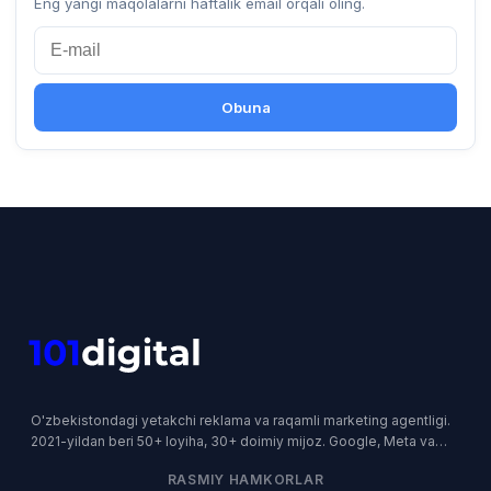
Eng yangi maqolalarni haftalik email orqali oling.
Obuna
O'zbekistondagi yetakchi reklama va raqamli marketing agentligi.
2021-yildan beri 50+ loyiha, 30+ doimiy mijoz. Google, Meta va
Yandex rasmiy hamkori.
RASMIY HAMKORLAR