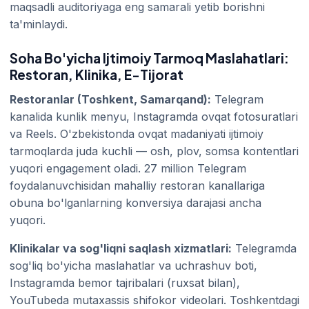
maqsadli auditoriyaga eng samarali yetib borishni
ta'minlaydi.
Soha Bo'yicha Ijtimoiy Tarmoq Maslahatlari:
Restoran, Klinika, E-Tijorat
Restoranlar (Toshkent, Samarqand):
Telegram
kanalida kunlik menyu, Instagramda ovqat fotosuratlari
va Reels. O'zbekistonda ovqat madaniyati ijtimoiy
tarmoqlarda juda kuchli — osh, plov, somsa kontentlari
yuqori engagement oladi. 27 million Telegram
foydalanuvchisidan mahalliy restoran kanallariga
obuna bo'lganlarning konversiya darajasi ancha
yuqori.
Klinikalar va sog'liqni saqlash xizmatlari:
Telegramda
sog'liq bo'yicha maslahatlar va uchrashuv boti,
Instagramda bemor tajribalari (ruxsat bilan),
YouTubeda mutaxassis shifokor videolari. Toshkentdagi