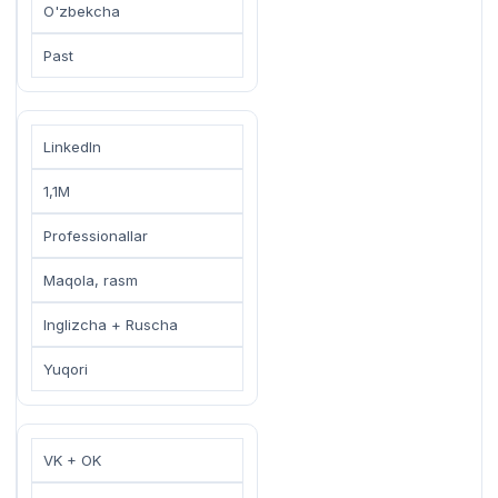
O'zbekcha
Past
LinkedIn
1,1M
Professionallar
Maqola, rasm
Inglizcha + Ruscha
Yuqori
VK + OK