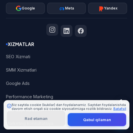
Google
Meta
Yandex
XIZMATLAR
101 Digital
SEO Xizmati
Online
SMM Xizmatlari
Google Ads
Performance Marketing
Biz saytda cookie (kukilar) dan foydalanamiz. Saytdan foydalanishda
davom etish orqali siz cookie siyosatimizga rozilik bildirasiz.
Batafsil
Veb-sayt yaratish
Rad etaman
Qabul qilaman
Marketing konsultatsiya