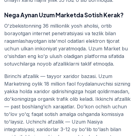
Nega Aynan Uzum Marketda Sotish Kerak?
O'zbekistonning 36 millionlik yosh aholisi, ortib
borayotgan internet penetratsiyasi va tezlik bilan
raqamlashayotgan iste'mol odatlari elektron tijorat
uchun ulkan imkoniyat yaratmoqda. Uzum Market bu
o'sishdan eng ko'p ulush oladigan platforma sifatida
sotuvchilarga noyob afzalliklarni taklif etmoqda.
Birinchi afzallik — tayyor xaridor bazasi. Uzum
Marketning oylik 18 million faol foydalanuvchisi sizning
yakka holda xaridor qidirishingizga hojat qoldirmasdan,
do'koningizga organik trafik olib keladi. Ikkinchi afzallik
— past boshlang'ich xarajatlar. Do'kon ochish uchun
to'lov yo'q; faqat sotish amalga oshganda komissiya
to'laysiz. Uchinchi afzallik — Uzum Nasiya
integratsiyasi; xaridorlar 3-12 oy bo'lib to'lash bilan