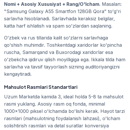
Nomi + Asosiy Xususiyat + Rang/O'lcham
. Masalan:
"Samsung Galaxy A55 Smartfon 128GB Qora" to'g'ri
sarlavha hisoblanadi. Sarlavhada keraksiz belgilar,
katta harf ishlatish va spam so'zlardan saqlaning.
O'zbek va rus tillarida kalit so'zlarni sarlavhaga
qo'shish muhimdir. Toshkentdagi xaridorlar ko'pincha
ruscha, Samarqand va Buxorodagi xaridorlar esa
o'zbekcha qidiruv qilish moyilligiga ega. Ikkala tilda ham
sarlavha va tavsif tayyorlash sizning auditoriyangizni
kengaytiradi.
Mahsulot Rasmlari Standartlari
Uzum Marketda kamida 3, ideal holda 5-8 ta mahsulot
rasmi yuklang. Asosiy rasm oq fonda, minimal
1000x1000 piksel o'lchamda bo'lishi kerak. Hayot tarzi
rasmlari (mahsulotning foydalanish lahzasi), o'lcham
solishtirish rasmlari va detal suratlar konversiya