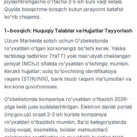
joylashtirishgacha o'rtacha 3-5 ish kuni vaqt ketadi.
Quyida bosqichma-bosqich butun jarayonni batafsil
ko'rib chiqamiz.
1-bosqich: Huquqiy Talablar va Hujjatlar Tayyorlash
Uzum Marketda sotish uchun O'zbekistonda
ro'yxatdan o'tgan korxonangiz bo'lishi kerak. Yakka
tartibdagi tadbirkor (YaTT) yoki mas'uliyati cheklangan
jamiyat (MChJ) sifatida ro'yxatdan o'tishingiz mumkin.
Kerakli hujjatlar: soliq to'lovchining identifikatsiya
raqami (STIR/INN), bank hisob raqami ma'lumotlari va
korxona guvohnomasi.
O'zbekistonda kompaniya ro'yxatdan o'tkazish 2026-
yilga kelib juda soddalashtirilgan. Elektron davlat portali
(my.gov.uz) orqali 2-3 ish kunida kompaniya
ro'yxatdan o'tkazilishi mumkin. Ba'zi kategoriyalarda
(oziq-ovqat, kosmetika, bolalar mahsulotlari)