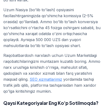
bo'lishi kerak.
Uzum Nasiya (bo'lib to'lash) opsiyasini
faollashtirganingizda qo'shimcha komissiya (2-5%
orasida) qo'llaniladi. Ammo bo'lib to'lash konversiya
ko'rsatkichini o'rtacha 45 foizga oshirgani sababli, bu
qo'shimcha xarajat odatda o'zini ortiqchasicha
qoplaydi. Ayniqsa 500 000 UZS dan yuqori
mahsulotlarda bo'lib to'lash opsiyasi shart.
Raqobatbardosh narxlash uchun Uzum Marketdagi
raqobatchilaringizni muntazam kuzatib boring. Ammo
narx urushiga kirishish o'rniga, mahsulot sifati,
qadoqlash va xaridor xizmati bilan farq yaratishni
maqsad qiling.
SEO xizmatlarimiz
yordamida tashqi
trafik jalb qilib, platforma tashqarisidan ham xaridor
qo'lga kiritishingiz mumkin.
Qaysi Kategoriyalar Eng Ko'p Sotilmoqda?