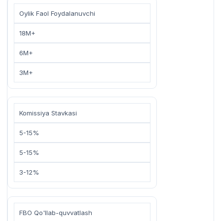
Oylik Faol Foydalanuvchi
18M+
6M+
3M+
Komissiya Stavkasi
5-15%
5-15%
3-12%
FBO Qo'llab-quvvatlash