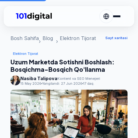
Bosh Sahifa
Blog
Elektron Tijorat
Sayt xaritasi
Elektron Tijorat
Uzum Marketda Sotishni Boshlash:
Bosqichma-Bosqich Qo'llanma
Nasiba Talipova
Kontent va SEO Menejeri
15 May 2026
Yangilandi:
27 Jun 2026
17 daq.