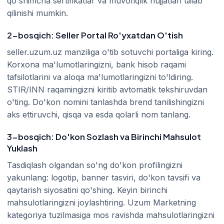
qo'shimcha sertifikatlar va muvofiqlik hujjatlari talab
qilinishi mumkin.
2-bosqich: Seller Portal Ro'yxatdan O'tish
seller.uzum.uz manziliga o'tib sotuvchi portaliga kiring.
Korxona ma'lumotlaringizni, bank hisob raqami
tafsilotlarini va aloqa ma'lumotlaringizni to'ldiring.
STIR/INN raqamingizni kiritib avtomatik tekshiruvdan
o'ting. Do'kon nomini tanlashda brend tanilishingizni
aks ettiruvchi, qisqa va esda qolarli nom tanlang.
3-bosqich: Do'kon Sozlash va Birinchi Mahsulot
Yuklash
Tasdiqlash olgandan so'ng do'kon profilingizni
yakunlang: logotip, banner tasviri, do'kon tavsifi va
qaytarish siyosatini qo'shing. Keyin birinchi
mahsulotlaringizni joylashtiring. Uzum Marketning
kategoriya tuzilmasiga mos ravishda mahsulotlaringizni