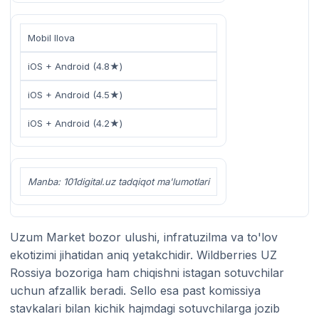
Mobil Ilova
iOS + Android (4.8★)
iOS + Android (4.5★)
iOS + Android (4.2★)
Manba: 101digital.uz tadqiqot ma'lumotlari
Uzum Market bozor ulushi, infratuzilma va to'lov
ekotizimi jihatidan aniq yetakchidir. Wildberries UZ
Rossiya bozoriga ham chiqishni istagan sotuvchilar
uchun afzallik beradi. Sello esa past komissiya
stavkalari bilan kichik hajmdagi sotuvchilarga jozib