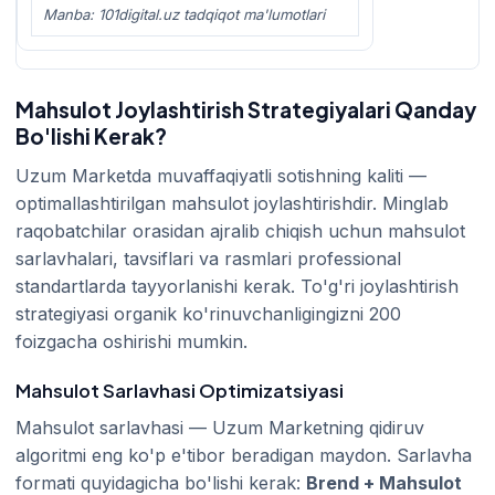
Manba: 101digital.uz tadqiqot ma'lumotlari
Mahsulot Joylashtirish Strategiyalari Qanday
Bo'lishi Kerak?
Uzum Marketda muvaffaqiyatli sotishning kaliti —
optimallashtirilgan mahsulot joylashtirishdir. Minglab
raqobatchilar orasidan ajralib chiqish uchun mahsulot
sarlavhalari, tavsiflari va rasmlari professional
standartlarda tayyorlanishi kerak. To'g'ri joylashtirish
strategiyasi organik ko'rinuvchanligingizni 200
foizgacha oshirishi mumkin.
Mahsulot Sarlavhasi Optimizatsiyasi
Mahsulot sarlavhasi — Uzum Marketning qidiruv
algoritmi eng ko'p e'tibor beradigan maydon. Sarlavha
formati quyidagicha bo'lishi kerak:
Brend + Mahsulot