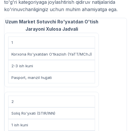
to'g'ri kategoriyaga joylashtirish qidiruv natijalarida
ko'rinuvchanligingiz uchun muhim ahamiyatga ega.
Uzum Market Sotuvchi Ro'yxatdan O'tish
Jarayoni Xulosa Jadvali
1
Korxona Ro'yxatdan O'tkazish (YaTT/MChJ)
2-3 ish kuni
Pasport, manzil hujjati
2
Soliq Ro'yxati (STIR/INN)
1 ish kuni