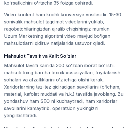
ko'rsatkichini o'rtacha 35 foizga oshiradi.
Video kontent ham kuchli konversiya vositasidir. 15-30
soniyalik mahsulot taqdimot videolarini yuklab,
raqobatchilaringizdan ajralib chiqishingiz mumkin.
Uzum Marketning algoritmi video mavjud bo'lgan
mahsulotlarni qidiruv natijalarida ustuvor qiladi.
Mahsulot Tavsifi va Kalit So'zlar
Mahsulot tavsifi kamida 300 so'zdan iborat bo'lishi,
mahsulotning barcha texnik xususiyatlari, foydalanish
sohalari va afzalliklarini o'z ichiga olishi kerak.
Xaridorlarning tez-tez qidiradigan savollarini (o'lcham,
material, kafolat muddati va h.k.) tavsifda javoblang. Bu
yondashuv ham SEO ni kuchaytiradi, ham xaridorlar
savollarini kamaytirib, operatsion yukingizni
yengillashtiradi.