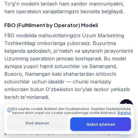
To'g'ri modelni tanlash ham xaridor mamnuniyatini,
ham operatsion xarajatlaringizni bevosita belgilaydi.
FBO (Fulfillment by Operator) Modeli
FBO modelida mahsulotlaringizni Uzum Marketning
Toshkentdagi omborlariga yuborasiz. Buyurtma
kelganda qadoqlash, jo'natish va qaytarish jarayonlarini
101 Digital
Uzumning operatsion jamoasi boshqaradi. Bu model
Online
ayniqsa yuqori hajmli sotuvchilar va Samarqand,
Buxoro, Namangan kabi shaharlardan ishlovchi
sotuvchilar uchun idealdir — chunki markaziy
ombordan butun O'zbekiston bo'ylab tezkor yetkazib
berish ta'minlanadi.
FBO ning afzalliklari: tezroq yetkazib berish (o'sha kuni
Biz saytda cookie (kukilar) dan foydalanamiz. Saytdan foydalanishda
davom etish orqali siz cookie siyosatimizga rozilik bildirasiz.
Batafsil
yoki ertasi kuni), "Uzum Express" nishoni bilan
Rad etaman
Qabul qilaman
yuqoriroq ko'rinuvchanlik, kamroq operatsion yuk va
professional qadoqlash. Kamchiliklari esa saqlash