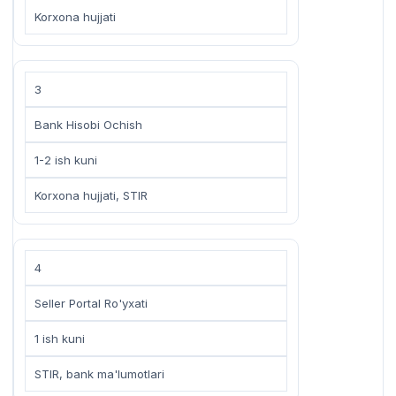
Korxona hujjati
3
Bank Hisobi Ochish
1-2 ish kuni
Korxona hujjati, STIR
4
Seller Portal Ro'yxati
1 ish kuni
STIR, bank ma'lumotlari