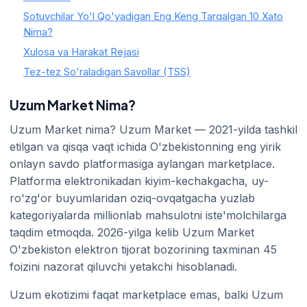
Sotuvchilar Yo'l Qo'yadigan Eng Keng Tarqalgan 10 Xato
Nima?
Xulosa va Harakat Rejasi
Tez-tez So'raladigan Savollar (TSS)
Uzum Market Nima?
Uzum Market nima? Uzum Market — 2021-yilda tashkil
etilgan va qisqa vaqt ichida O'zbekistonning eng yirik
onlayn savdo platformasiga aylangan marketplace.
Platforma elektronikadan kiyim-kechakgacha, uy-
ro'zg'or buyumlaridan oziq-ovqatgacha yuzlab
kategoriyalarda millionlab mahsulotni iste'molchilarga
taqdim etmoqda. 2026-yilga kelib Uzum Market
O'zbekiston elektron tijorat bozorining taxminan 45
foizini nazorat qiluvchi yetakchi hisoblanadi.
Uzum ekotizimi faqat marketplace emas, balki Uzum