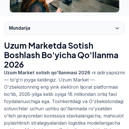
Mundarija
Uzum Marketda Sotish
Boshlash Bo'yicha Qo'llanma
2026
Uzum Market sotish qo'llanmasi 2026
ni qidiryapsizmi
— to'g'ri joyga keldingiz. Uzum Market —
O'zbekistonning eng yirik elektron tijorat platformasi
bo'lib, 2026-yilga kelib oyiga 18 milliondan ortiq faol
foydalanuvchiga ega. Toshkentdagi va O'zbekistondagi
sotuvchilar uchun ushbu qo'llanmada ro'yxatdan
o'tish jarayonidan komissiya stavkalarigacha, mahsulot
joylashtirish strategiyalaridan logistika modellarigacha