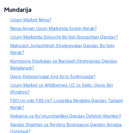
Mundarija
Uzum Market Nima?
Nega Aynan Uzum Marketda Sotish Kerak?
Uzum Marketda Sotuvchi Bo'lish Bosqichlari Qanday?
Mahsulot Joylashtirish Strategiyalari Qanday Bo'lishi
Kerak?
Komissiya Stavkalari va Narxlash Strategiyasi Qanday
Belgilanadi?
Qaysi Kategoriyalar Eng Ko'p Sotilmoqda?
Uzum Market vs Wildberries UZ vs Sello: Qaysi Biri
Afzalroq?
FBO mi yoki FBS mi? Logistika Modelini Qanday Tanlash
Kerak?
Reklama va Ko'rinuvchanlikni Qanday Oshirish Mumkin?
Xaridor Sharhlari va Reyting Boshqaruvi Qanday Amalga
Oshiriladi?