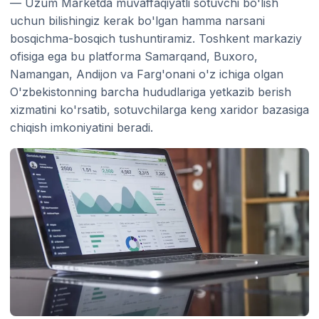
— Uzum Marketda muvaffaqiyatli sotuvchi bo'lish
uchun bilishingiz kerak bo'lgan hamma narsani
bosqichma-bosqich tushuntiramiz. Toshkent markaziy
ofisiga ega bu platforma Samarqand, Buxoro,
Namangan, Andijon va Farg'onani o'z ichiga olgan
O'zbekistonning barcha hududlariga yetkazib berish
xizmatini ko'rsatib, sotuvchilarga keng xaridor bazasiga
chiqish imkoniyatini beradi.