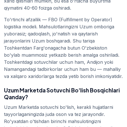
xarid qilishlari mumkin, bu esa o'rtacha buyurtma
qiymatini 40-60 foizga oshiradi.
To'rtinchi afzallik — FBO (Fulfillment by Operator)
logistika modeli. Mahsulotlaringizni Uzum omboriga
yuborasiz; qadoqlash, jo'natish va qaytarish
jarayonlarini Uzum boshqaradi. Shu tariqa
Toshkentdan Farg'onagacha butun O'zbekiston
bo'ylab muammosiz yetkazib berish amalga oshiriladi.
Toshkentdagi sotuvchilar uchun ham, Andijon yoki
Namangandagi tadbirkorlar uchun ham bu — mahalliy
va xalqaro xaridorlarga tezda yetib borish imkoniyatidir.
Uzum Marketda Sotuvchi Bo'lish Bosqichlari
Qanday?
Uzum Marketda sotuvchi bo'lish, kerakli hujjatlarni
tayyorlaganingizda juda oson va tez jarayondir.
Ro'yxatdan o'tishdan birinchi mahsulotingizni