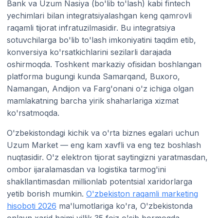
Bank va Uzum Nasiya (bo'lib to'lash) kabi fintech
yechimlari bilan integratsiyalashgan keng qamrovli
raqamli tijorat infratuzilmasidir. Bu integratsiya
sotuvchilarga bo'lib to'lash imkoniyatini taqdim etib,
konversiya ko'rsatkichlarini sezilarli darajada
oshirmoqda. Toshkent markaziy ofisidan boshlangan
platforma bugungi kunda Samarqand, Buxoro,
Namangan, Andijon va Farg'onani o'z ichiga olgan
mamlakatning barcha yirik shaharlariga xizmat
ko'rsatmoqda.
O'zbekistondagi kichik va o'rta biznes egalari uchun
Uzum Market — eng kam xavfli va eng tez boshlash
nuqtasidir. O'z elektron tijorat saytingizni yaratmasdan,
ombor ijaralamasdan va logistika tarmog'ini
shakllantimasdan millionlab potentsial xaridorlarga
yetib borish mumkin.
O'zbekiston raqamli marketing
hisoboti 2026
ma'lumotlariga ko'ra, O'zbekistonda
onlayn xarid hajmi yillik 35 foiz o'sib bormoqda.