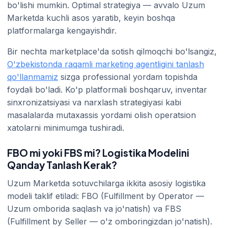
bo'lishi mumkin. Optimal strategiya — avvalo Uzum
Marketda kuchli asos yaratib, keyin boshqa
platformalarga kengayishdir.
Bir nechta marketplace'da sotish qilmoqchi bo'lsangiz,
O'zbekistonda raqamli marketing agentligini tanlash
qo'llanmamiz
sizga professional yordam topishda
foydali bo'ladi. Ko'p platformali boshqaruv, inventar
sinxronizatsiyasi va narxlash strategiyasi kabi
masalalarda mutaxassis yordami olish operatsion
xatolarni minimumga tushiradi.
FBO mi yoki FBS mi? Logistika Modelini
Qanday Tanlash Kerak?
Uzum Marketda sotuvchilarga ikkita asosiy logistika
modeli taklif etiladi: FBO (Fulfillment by Operator —
Uzum omborida saqlash va jo'natish) va FBS
(Fulfillment by Seller — o'z omboringizdan jo'natish).