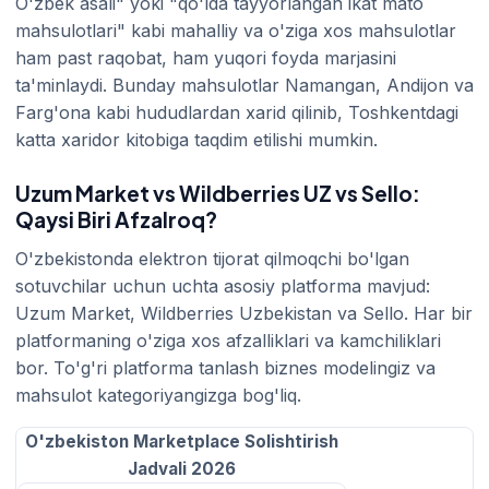
O'zbek asali" yoki "qo'lda tayyorlangan ikat mato
mahsulotlari" kabi mahalliy va o'ziga xos mahsulotlar
ham past raqobat, ham yuqori foyda marjasini
ta'minlaydi. Bunday mahsulotlar Namangan, Andijon va
Farg'ona kabi hududlardan xarid qilinib, Toshkentdagi
katta xaridor kitobiga taqdim etilishi mumkin.
Uzum Market vs Wildberries UZ vs Sello:
Qaysi Biri Afzalroq?
O'zbekistonda elektron tijorat qilmoqchi bo'lgan
sotuvchilar uchun uchta asosiy platforma mavjud:
Uzum Market, Wildberries Uzbekistan va Sello. Har bir
platformaning o'ziga xos afzalliklari va kamchiliklari
bor. To'g'ri platforma tanlash biznes modelingiz va
mahsulot kategoriyangizga bog'liq.
O'zbekiston Marketplace Solishtirish
Jadvali 2026