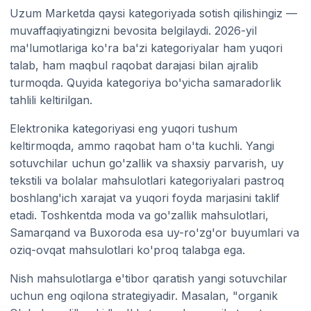
Uzum Marketda qaysi kategoriyada sotish qilishingiz —
muvaffaqiyatingizni bevosita belgilaydi. 2026-yil
ma'lumotlariga ko'ra ba'zi kategoriyalar ham yuqori
talab, ham maqbul raqobat darajasi bilan ajralib
turmoqda. Quyida kategoriya bo'yicha samaradorlik
tahlili keltirilgan.
Elektronika kategoriyasi eng yuqori tushum
keltirmoqda, ammo raqobat ham o'ta kuchli. Yangi
sotuvchilar uchun go'zallik va shaxsiy parvarish, uy
tekstili va bolalar mahsulotlari kategoriyalari pastroq
boshlang'ich xarajat va yuqori foyda marjasini taklif
etadi. Toshkentda moda va go'zallik mahsulotlari,
Samarqand va Buxoroda esa uy-ro'zg'or buyumlari va
oziq-ovqat mahsulotlari ko'proq talabga ega.
Nish mahsulotlarga e'tibor qaratish yangi sotuvchilar
uchun eng oqilona strategiyadir. Masalan, "organik