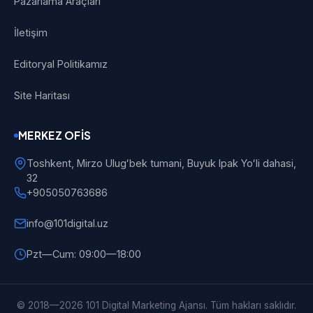
Pazarlama Araçları
İletişim
Editoryal Politikamız
Site Haritası
MERKEZ OFIS
Toshkent, Mirzo Ulugʻbek tumani, Buyuk Ipak Yoʻli dahasi,
32
+905050763686
info@101digital.uz
Pzt—Cum: 09:00—18:00
101 Digital
Çevrimiçi
© 2018—2026 101 Digital Marketing Ajansı. Tüm hakları saklıdır.