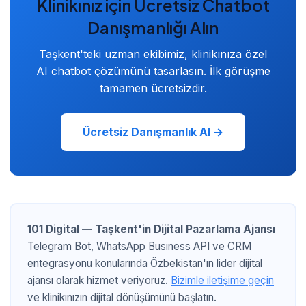
Klinikınız için Ücretsiz Chatbot
olarak erişebilirsiniz. Haftalık ve aylık otomatik raporlar e-
posta ile gönderilmektedir.
Danışmanlığı Alın
Taşkent'teki uzman ekibimiz, klinikınıza özel
AI chatbot çözümünü tasarlasın. İlk görüşme
tamamen ücretsizdir.
Ücretsiz Danışmanlık Al →
101 Digital — Taşkent'in Dijital Pazarlama Ajansı
Telegram Bot, WhatsApp Business API ve CRM
entegrasyonu konularında Özbekistan'ın lider dijital
ajansı olarak hizmet veriyoruz.
Bizimle iletişime geçin
ve klinikınızın dijital dönüşümünü başlatın.