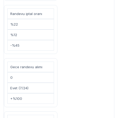
Randevu iptal oranı
%22
%12
-%45
Gece randevu alımı
0
Evet (7/24)
+%100