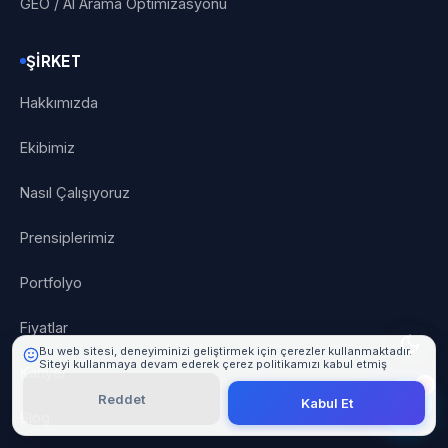
GEO / AI Arama Optimizasyonu
ŞIRKET
Hakkımızda
Ekibimiz
101 Digital
Nasıl Çalışıyoruz
Çevrimiçi
Prensiplerimiz
Portfolyo
Fiyatlar
Bu web sitesi, deneyiminizi geliştirmek için çerezler kullanmaktadır.
Siteyi kullanmaya devam ederek çerez politikamızı kabul etmiş
Kariyer
olursunuz.
Detaylı Bilgi
Reddet
Kabul Et
Blog