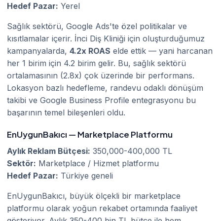
Hedef Pazar:
Yerel
Sağlık sektörü, Google Ads'te özel politikalar ve
kısıtlamalar içerir. İnci Diş Kliniği için oluşturduğumuz
kampanyalarda,
4.2x ROAS
elde ettik — yani harcanan
her 1 birim için 4.2 birim gelir. Bu, sağlık sektörü
ortalamasının (2.8x) çok üzerinde bir performans.
Lokasyon bazlı hedefleme, randevu odaklı dönüşüm
takibi ve Google Business Profile entegrasyonu bu
başarının temel bileşenleri oldu.
EnUygunBakıcı — Marketplace Platformu
Aylık Reklam Bütçesi:
350,000-400,000 TL
Sektör:
Marketplace / Hizmet platformu
Hedef Pazar:
Türkiye geneli
EnUygunBakıcı, büyük ölçekli bir marketplace
platformu olarak yoğun rekabet ortamında faaliyet
gösteriyor. Aylık 350-400 bin TL bütçe ile hem