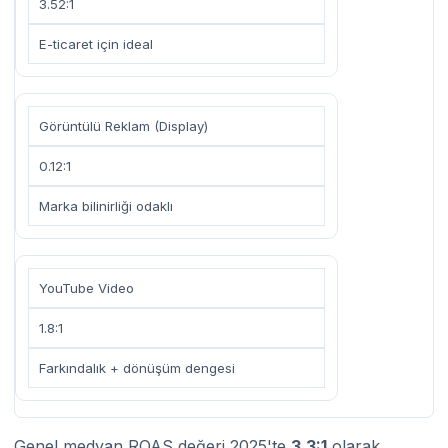
3.52:1
E-ticaret için ideal
Görüntülü Reklam (Display)
0.12:1
Marka bilinirliği odaklı
YouTube Video
1.8:1
Farkındalık + dönüşüm dengesi
Genel medyan ROAS değeri 2025'te
3.3:1
olarak