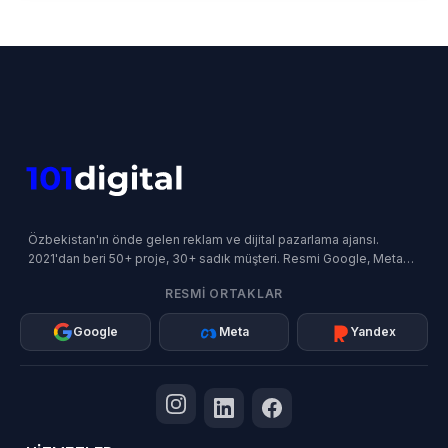
Özbekistan'ın önde gelen reklam ve dijital pazarlama ajansı.
2021'dan beri 50+ proje, 30+ sadık müşteri. Resmi Google, Meta
ve Yandex İş Ortağı.
RESMI ORTAKLAR
Google
Meta
Yandex