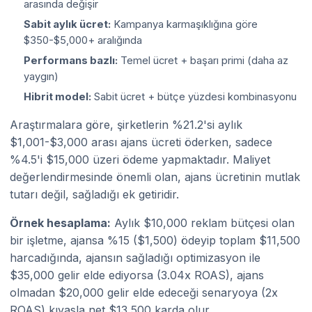
arasında değişir
Sabit aylık ücret:
Kampanya karmaşıklığına göre
$350-$5,000+ aralığında
Performans bazlı:
Temel ücret + başarı primi (daha az
yaygın)
Hibrit model:
Sabit ücret + bütçe yüzdesi kombinasyonu
Araştırmalara göre, şirketlerin %21.2'si aylık
$1,001-$3,000 arası ajans ücreti öderken, sadece
%4.5'i $15,000 üzeri ödeme yapmaktadır. Maliyet
değerlendirmesinde önemli olan, ajans ücretinin mutlak
tutarı değil, sağladığı ek getiridir.
Örnek hesaplama:
Aylık $10,000 reklam bütçesi olan
bir işletme, ajansa %15 ($1,500) ödeyip toplam $11,500
harcadığında, ajansın sağladığı optimizasyon ile
$35,000 gelir elde ediyorsa (3.04x ROAS), ajans
olmadan $20,000 gelir elde edeceği senaryoya (2x
ROAS) kıyasla net $13,500 karda olur.