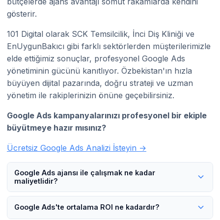
bütçelerde ajans avantajı somut rakamlarda kendini
gösterir.
101 Digital olarak SCK Temsilcilik, İnci Diş Kliniği ve
EnUygunBakıcı gibi farklı sektörlerden müşterilerimizle
elde ettiğimiz sonuçlar, profesyonel Google Ads
yönetiminin gücünü kanıtlıyor. Özbekistan'ın hızla
büyüyen dijital pazarında, doğru strateji ve uzman
yönetim ile rakiplerinizin önüne geçebilirsiniz.
Google Ads kampanyalarınızı profesyonel bir ekiple
büyütmeye hazır mısınız?
Ücretsiz Google Ads Analizi İsteyin →
Google Ads ajansı ile çalışmak ne kadar
maliyetlidir?
Google Ads ajans maliyeti genellikle aylık reklam bütçenizin
Google Ads'te ortalama ROI ne kadardır?
%12-30'u arasında değişir. Sabit ücret modellerinde ise