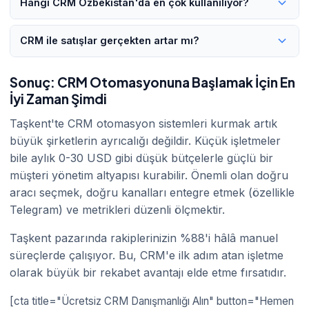
Hangi CRM Özbekistan'da en çok kullanılıyor?
entegrasyon sayısına göre değişir.
Telegram bot veya e-posta otomasyon araçları tek başlarına
müşteri geçmişini takip edemez. Gerçek otomasyon için tüm
2026 itibarıyla Taşkent'te Bitrix24 ve AmoCRM/Kommo en
CRM ile satışlar gerçekten artar mı?
kanalların bir CRM üzerinde birleşmesi gerekir.
yaygın kullanılan CRM'lerdir. Bitrix24 ücretsiz planı ve Rusça
arayüzü nedeniyle özellikle tercih edilmektedir. E-ticaret
Evet. Taşkent'teki müşterilerimizin verilerine göre CRM
işletmeleri ise HubSpot'u tercih etmektedir.
Sonuç: CRM Otomasyonuna Başlamak İçin En
kurulumundan 3 ay sonra ortalama satış kapanma oranı %67
İyi Zaman Şimdi
artmıştır. Müşteri kaybı ise ortalama %40 azalmıştır. Sonuçlar
sektöre ve uygulama kalitesine göre değişmektedir.
Taşkent'te CRM otomasyon sistemleri kurmak artık
büyük şirketlerin ayrıcalığı değildir. Küçük işletmeler
bile aylık 0-30 USD gibi düşük bütçelerle güçlü bir
müşteri yönetim altyapısı kurabilir. Önemli olan doğru
aracı seçmek, doğru kanalları entegre etmek (özellikle
Telegram) ve metrikleri düzenli ölçmektir.
Taşkent pazarında rakiplerinizin %88'i hâlâ manuel
süreçlerde çalışıyor. Bu, CRM'e ilk adım atan işletme
olarak büyük bir rekabet avantajı elde etme fırsatıdır.
[cta title="Ücretsiz CRM Danışmanlığı Alın" button="Hemen