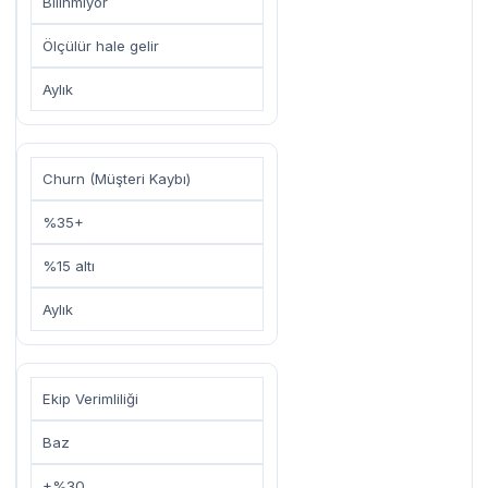
Bilinmiyor
Ölçülür hale gelir
Aylık
Churn (Müşteri Kaybı)
%35+
%15 altı
Aylık
Ekip Verimliliği
Baz
+%30