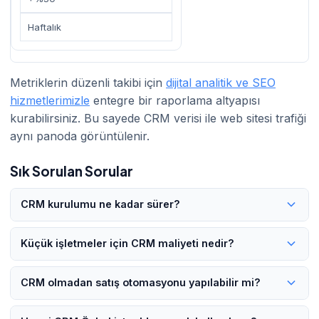
Haftalık
Metriklerin düzenli takibi için
dijital analitik ve SEO
hizmetlerimizle
entegre bir raporlama altyapısı
kurabilirsiniz. Bu sayede CRM verisi ile web sitesi trafiği
aynı panoda görüntülenir.
Sık Sorulan Sorular
CRM kurulumu ne kadar sürer?
Küçük bir Taşkent işletmesi için temel CRM kurulumu 3-7 iş
Küçük işletmeler için CRM maliyeti nedir?
günü sürer. Telegram ve web formu entegrasyonları dahil tam
otomasyon kurulumu ise 2-3 haftada tamamlanır. 101 Digital
Taşkent'teki küçük işletmeler için Bitrix24 ücretsiz planıyla
CRM olmadan satış otomasyonu yapılabilir mi?
ekibi bu süreci uçtan uca yönetir.
başlanabilir. Ücretli planlar aylık 15-99 USD arasındadır.
Kurulum ve özelleştirme maliyeti ise işletme büyüklüğüne ve
Kısmen evet; ancak CRM olmadan otomasyon verimli değildir.