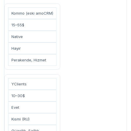
Kommo (eski amoCRM)
15–55$
Native
Hayır
Perakende, Hizmet
YClients
10–30$
Evet
Kısmi (RU)
Güzellik, Sağlık