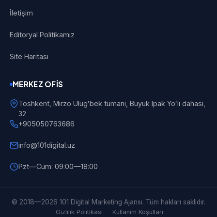
İletişim
Editoryal Politikamız
Site Haritası
MERKEZ OFIS
Toshkent, Mirzo Ulugʻbek tumani, Buyuk Ipak Yoʻli dahasi,
32
+905050763686
info@101digital.uz
Pzt—Cum: 09:00—18:00
101 Digital
Çevrimiçi
© 2018—2026 101 Digital Marketing Ajansı. Tüm hakları saklıdır.
Gizlilik Politikası
Kullanım Koşulları