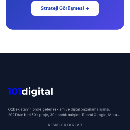
Strateji Görüşmesi →
Özbekistan'ın önde gelen reklam ve dijital pazarlama ajansı.
2021'dan beri 50+ proje, 30+ sadık müşteri. Resmi Google, Meta
ve Yandex İş Ortağı.
RESMI ORTAKLAR