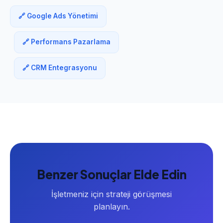
🔗 Google Ads Yönetimi
🔗 Performans Pazarlama
🔗 CRM Entegrasyonu
Benzer Sonuçlar Elde Edin
İşletmeniz için strateji görüşmesi
planlayın.