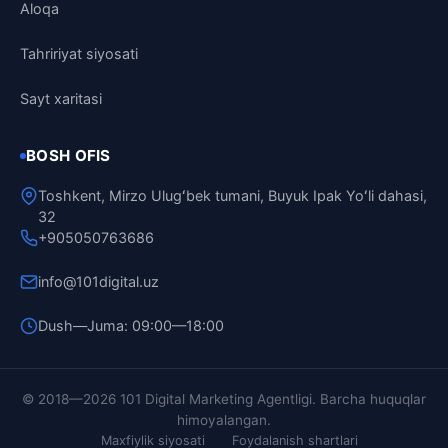
Aloqa
Tahririyat siyosati
Sayt xaritasi
BOSH OFIS
Toshkent, Mirzo Ulugʻbek tumani, Buyuk Ipak Yoʻli dahasi,
32
+905050763686
info@101digital.uz
Dush—Juma: 09:00—18:00
101 Digital
© 2018—2026 101 Digital Marketing Agentligi. Barcha huquqlar
Online
himoyalangan.
Maxfiylik siyosati
Foydalanish shartlari